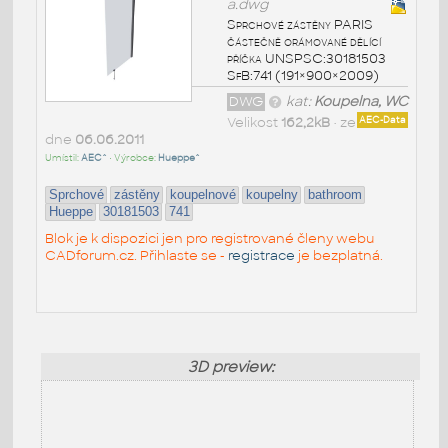
a.dwg
Sprchové zástěny PARIS
částečně orámované dělící
příčka UNSPSC:30181503
SfB:741 (191×900×2009)
DWG
kat:
Koupelna, WC
Velikost
162,2kB
• ze
AEC-Data
dne
06.06.2011
Umístil:
AEC^
• Výrobce:
Hueppe^
Sprchové
zástěny
koupelnové
koupelny
bathroom
Hueppe
30181503
741
Blok je k dispozici jen pro registrované členy webu
CADforum.cz. Přihlaste se -
registrace
je bezplatná.
3D preview: