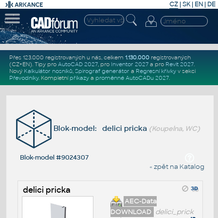
CZ
|
SK
|
EN
|
DE
Přes 123.000 registrovaných u nás, celkem
1.130.000
registrovaných
(CZ+EN)
. Tipy pro
AutoCAD 2027
, pro
Inventor 2027
a pro
Revit 2027
.
Nový
Kalkulátor nosníků
,
Spirograf generátor
a
Regresní křivky
v sekci
Převodníky
.
Kompletní
příkazy
a
proměnné AutoCADu 2027
.
Blok-model: delici pricka
(Koupelna, WC)
Blok-model #9024307
« zpět na Katalog
delici pricka
AEC-Data
DOWNLOAD
delici_prick