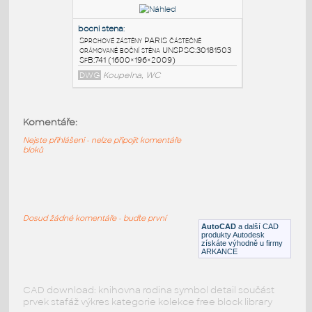
ctvrtkruh 2-kridly
:
Sprchové zástěny PARIS částečně
orámované čtvrtkruh 2-křídlý
UNSPSC:30181503 SfB:741
(890×890×2009)
DWG
Koupelna, WC
Komentáře:
ctvrtkruh 1-kridly
:
Nejste přihlášeni - nelze připojit komentáře
bloků
Sprchové zástěny PARIS částečně
orámované čtvrtkruh 1-křídlý
UNSPSC:30181503 SfB:741
(923×888×2009)
DWG
Koupelna, WC
Dosud žádné komentáře - buďte první
AutoCAD
a další CAD
produkty Autodesk
získáte výhodně u firmy
ARKANCE
bocni stena
:
Sprchové zástěny PARIS částečně
orámované boční stěna UNSPSC:30181503
CAD download: knihovna rodina symbol detail součást
SfB:741 (1600×196×2009)
prvek stafáž výkres kategorie kolekce free block library
DWG
Koupelna, WC