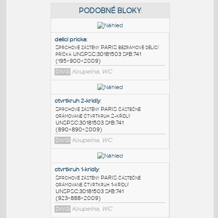
PODOBNÉ BLOKY
:
delici pricka
:
Sprchové zástěny PARIS bezrámové dělící
příčka UNSPSC:30181503 SfB:741
(195×900×2009)
DWG
Koupelna, WC