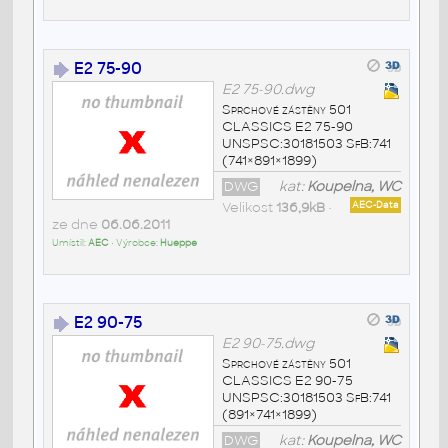
E2 75-90
E2 75-90.dwg
Sprchové zástěny 501
CLASSICS E2 75-90
UNSPSC:30181503 SfB:741
(741×891×1899)
DWG
kat:
Koupelna, WC
Velikost
136,9kB
•
AEC-Data
ze dne
06.06.2011
Umístil:
AEC
• Výrobce:
Hueppe
E2 90-75
E2 90-75.dwg
Sprchové zástěny 501
CLASSICS E2 90-75
UNSPSC:30181503 SfB:741
(891×741×1899)
DWG
kat:
Koupelna, WC