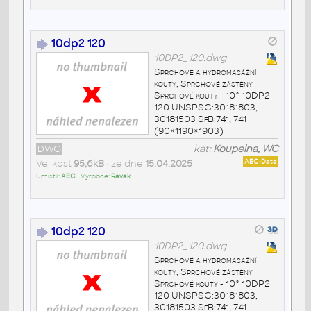
10dp2 120
10DP2_120.dwg
Sprchové a hydromasážní
kouty, Sprchové zástěny
Sprchové kouty - 10° 10DP2
120 UNSPSC:30181803,
30181503 SfB:741, 741
(90×1190×1903)
DWG
kat:
Koupelna, WC
Velikost
95,6kB
• ze dne
15.04.2025
AEC-Data
Umístil:
AEC
• Výrobce:
Ravak
10dp2 120
10DP2_120.dwg
Sprchové a hydromasážní
kouty, Sprchové zástěny
Sprchové kouty - 10° 10DP2
120 UNSPSC:30181803,
30181503 SfB:741, 741