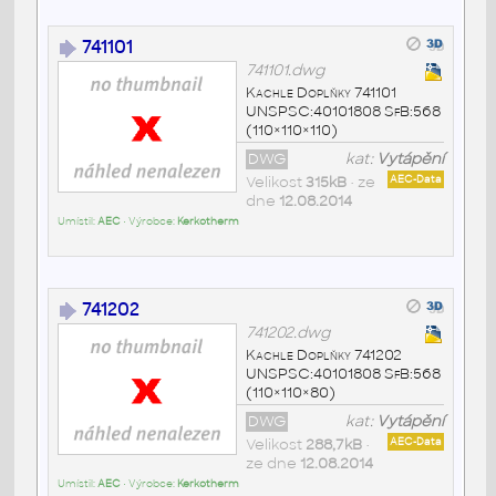
741101
741101.dwg
Kachle Doplňky 741101
UNSPSC:40101808 SfB:568
(110×110×110)
DWG
kat:
Vytápění
Velikost
315kB
• ze
AEC-Data
dne
12.08.2014
Umístil:
AEC
• Výrobce:
Kerkotherm
741202
741202.dwg
Kachle Doplňky 741202
UNSPSC:40101808 SfB:568
(110×110×80)
DWG
kat:
Vytápění
Velikost
288,7kB
•
AEC-Data
ze dne
12.08.2014
Umístil:
AEC
• Výrobce:
Kerkotherm