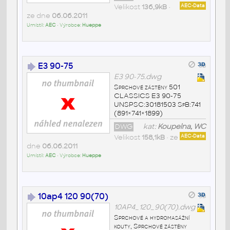
Velikost
136,9kB
•
AEC-Data
ze dne
06.06.2011
Umístil:
AEC
• Výrobce:
Hueppe
E3 90-75
E3 90-75.dwg
Sprchové zástěny 501
CLASSICS E3 90-75
UNSPSC:30181503 SfB:741
(891×741×1899)
DWG
kat:
Koupelna, WC
Velikost
158,1kB
• ze
AEC-Data
dne
06.06.2011
Umístil:
AEC
• Výrobce:
Hueppe
10ap4 120 90(70)
10AP4_120_90(70).dwg
Sprchové a hydromasážní
kouty, Sprchové zástěny