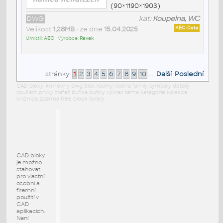
(90×1190×1903)
DWG
kat:
Koupelna, WC
Velikost
1,28MB
• ze dne
15.04.2025
AEC-Data
Umístil:
AEC
• Výrobce:
Ravak
stránky:
1
2
3
4
5
6
7
8
9
10
...
Další
Poslední
CAD bloky: knihovny dwg blok rodiny rodina family symboly detaily
součásti prvky stafáž buňka buňky výkres téma kategorie kolekce
knižnica zdarma free block library
CAD bloky
je možno
stahovat
pro vlastní
osobní a
firemní
použití v
CAD
aplikacích.
Není