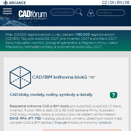
CZ
|
SK
|
EN
|
DE
Přes 123.000 registrovaných u nás, celkem
1.130.000
registrovaných
(CZ+EN)
. Tipy pro
AutoCAD 2027
, pro
Inventor 2027
a pro
Revit 2027
.
Nový
Kalkulátor nosníků
,
Spirograf generátor
a
Regresní křivky
v sekci
Převodníky
.
Kompletní
příkazy
a
proměnné AutoCADu 2027
.
CAD/BIM knihovna bloků
"741"
?
CAD bloky, modely, rodiny, symboly a detaily
Bezplatná knihovna CAD a BIM bloků
pro AutoCAD, AutoCAD LT, Revit,
Inventor, Fusion 360 a další 2D a 3D CAD aplikace firmy Autodesk.
CAD bloky, modely, rodiny a soubory jsou ke stažení ve formátech
DWG
,
RFA
,
IPT
,
F3D
. Katalog slouží pro výměnu užitečných bloků mezi
uživateli CAD a BIM aplikací.
Populární
bloky a knihovny
výrobců
.