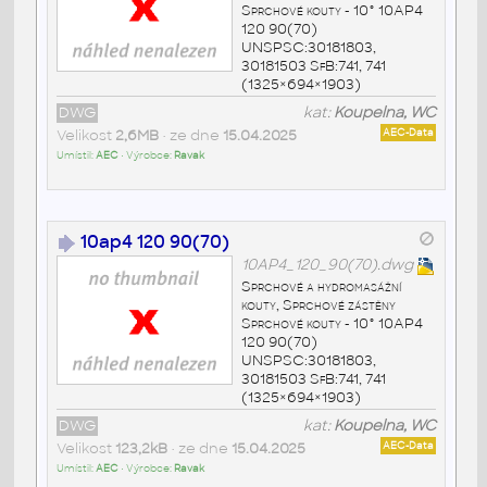
Sprchové kouty - 10° 10AP4
120 90(70)
UNSPSC:30181803,
30181503 SfB:741, 741
(1325×694×1903)
DWG
kat:
Koupelna, WC
Velikost
2,6MB
• ze dne
15.04.2025
AEC-Data
Umístil:
AEC
• Výrobce:
Ravak
10ap4 120 90(70)
10AP4_120_90(70).dwg
Sprchové a hydromasážní
kouty, Sprchové zástěny
Sprchové kouty - 10° 10AP4
120 90(70)
UNSPSC:30181803,
30181503 SfB:741, 741
(1325×694×1903)
DWG
kat:
Koupelna, WC
Velikost
123,2kB
• ze dne
15.04.2025
AEC-Data
Umístil:
AEC
• Výrobce:
Ravak