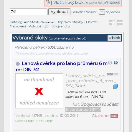
Vložit nový blok
(musíte být
přihlášeni
)
Podrobné hledání
Nápověda
Katalog
:
Architektura
•
Dopravní stavby
•
Elektro
•
/obecné
Mapování
•
Potrubí, TZB
•
Strojírenství
Vybrané bloky
:
blok
(zvolte kategorii vlevo)
Nalezeno celkem
1000
záznamů
hromadné stahování není pro váš účet dostupné
Lanová svěrka pro lano průměru 6 m
m- DIN 741
Lanová_svěrka_pro
_lano_průměru_6_mm-_
DIN_74.ipt
Lanová svěrka pro lano
průměru 6 mm - DIN 741
kat:
Spojovací součásti
Inventor part IPT11
Velikost
417kB
• ze dne
10.02.2011
Staženo:
831
x
Umístil:
Lotar
• Autor:
Lotar