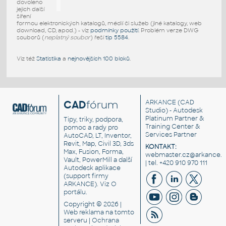
dovoleno
jejich další
šíření
formou elektronických katalogů, médií či služeb (jiné katalogy, web
download, CD, apod.) - viz
podmínky použití
. Problém verze DWG
souborů (
neplatný soubor
) řeší
tip 5584
.
Viz též
Statistika
a
nejnovějších 100 bloků
.
CAD
fórum
ARKANCE
(CAD
Studio) - Autodesk
Platinum Partner &
Tipy, triky, podpora,
Training Center &
pomoc a rady pro
Services Partner
AutoCAD, LT, Inventor,
Revit, Map, Civil 3D, 3ds
KONTAKT:
Max, Fusion, Forma,
webmaster.cz@arkance.w
Vault, PowerMill a další
| tel. +420 910 970 111
Autodesk aplikace
(support firmy
ARKANCE). Viz
O
portálu
.
Copyright © 2026 |
Web reklama
na tomto
serveru |
Ochrana