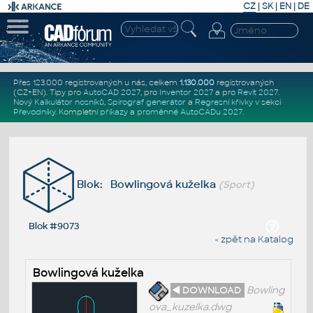
CZ
|
SK
|
EN
|
DE
Přes 123.000 registrovaných u nás, celkem
1.130.000
registrovaných
(CZ+EN)
. Tipy pro
AutoCAD 2027
, pro
Inventor 2027
a pro
Revit 2027
.
Nový
Kalkulátor nosníků
,
Spirograf generátor
a
Regresní křivky
v sekci
Převodníky
.
Kompletní
příkazy
a
proměnné AutoCADu 2027
.
Blok: Bowlingová kuželka
(Sport)
Blok #9073
« zpět na Katalog
Bowlingová kuželka
◄ DOWNLOAD
Bowling
ova_kuzelka.dwg