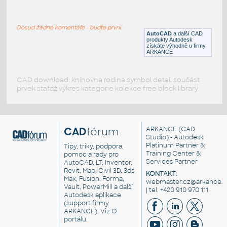
DB15
:
Konektor DB15, panelový, zástrčka
Dosud žádné komentáře - buďte první
DWG
Konektory
AutoCAD
a další CAD
produkty Autodesk
získáte výhodně u firmy
ARKANCE
CAD download: knihovna rodina symbol detail součást
prvek stafáž výkres kategorie kolekce free block library
CAD
fórum
ARKANCE
(CAD
Studio) - Autodesk
Platinum Partner &
Tipy, triky, podpora,
Training Center &
pomoc a rady pro
Services Partner
AutoCAD, LT, Inventor,
Revit, Map, Civil 3D, 3ds
KONTAKT:
Max, Fusion, Forma,
webmaster.cz@arkance.w
Vault, PowerMill a další
| tel. +420 910 970 111
Autodesk aplikace
(support firmy
ARKANCE). Viz
O
portálu
.