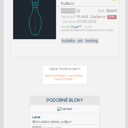
Kuželka
DWG13
kat:
Sport
Velikost
16,9kB
Staženo:
2276
x
• ze dne
01.06.2012
Umístil:
Duge77^
•
md5:
e3926741566cbf075b66dc41e5c346ab
kuželka
pin
bowling
Vaše hodnocení:
Nejste přihlášeni - nemůžete
hodnotit blok