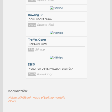
PODOBNÉ BLOKY
:
Lane
:
Bowlingová dráha, kuželky
DWG
Sportoviště
Bowling_2
:
Bowlingové dráhy
DWG
Sportoviště
Traffic_Cone
:
Komentáře:
Dopravní kužel
RFA
Silnice
Nejste přihlášeni - nelze připojit komentáře
bloků