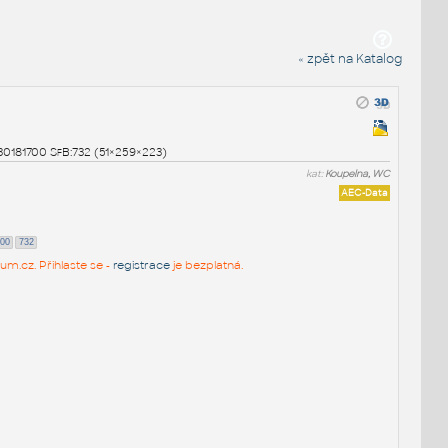
« zpět na Katalog
:30181700 SfB:732 (51×259×223)
kat:
Koupelna, WC
AEC-Data
00
732
um.cz. Přihlaste se -
registrace
je bezplatná.