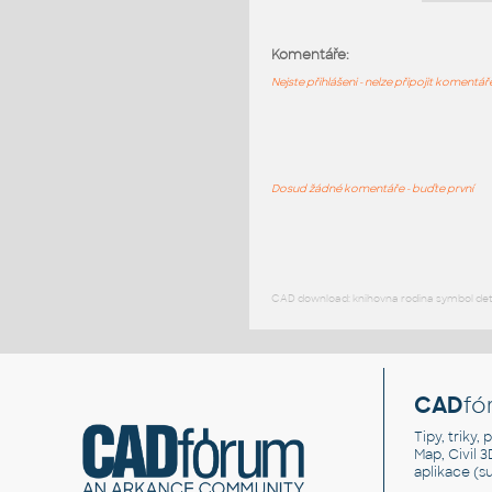
Komentáře:
Nejste přihlášeni - nelze připojit komentá
Dosud žádné komentáře - buďte první
CAD download: knihovna rodina symbol detai
CAD
fó
Tipy, triky
Map, Civil 
aplikace (