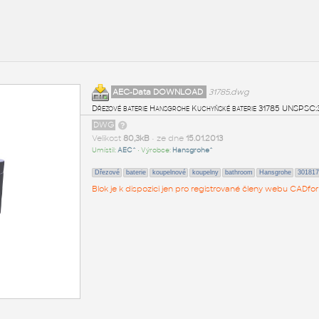
AEC-Data DOWNLOAD
31785.dwg
Dřezové baterie Hansgrohe Kuchyňské baterie 31785 UNSPSC
DWG
Velikost
80,3kB
• ze dne
15.01.2013
Umístil:
AEC^
• Výrobce:
Hansgrohe^
Dřezové
baterie
koupelnové
koupelny
bathroom
Hansgrohe
301817
Blok je k dispozici jen pro registrované členy webu CADfor