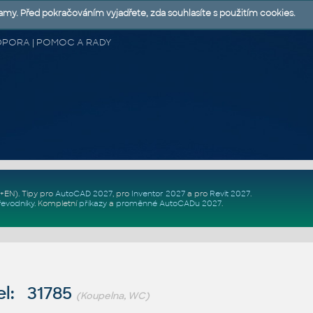
lamy. Před pokračováním vyjadřete, zda souhlasíte s použitím cookies.
 PODPORA | POMOC A RADY
Z+EN)
. Tipy pro
AutoCAD 2027
, pro
Inventor 2027
a pro
Revit 2027
.
řevodníky
.
Kompletní
příkazy
a
proměnné AutoCADu 2027
.
l: 31785
(Koupelna, WC)