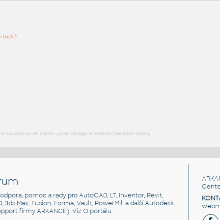
ře bloků
PODOB
31786
:
Dřezové baterie Hansgrohe Kuchyňské baterie 31786
UNSPSC:30181700 SfB:732 (51×259×223)
DWG
Koupelna, WC
31804
:
Dřezové baterie Hansgrohe Kuchyňské baterie 31804
UNSPSC:30181700 SfB:732 (51×259×215)
l součást prvek stafáž výkres kategorie kolekce free block library
DWG
Koupelna, WC
rum
ARKA
Cente
, podpora, pomoc a rady pro AutoCAD, LT, Inventor, Revit,
KONT
3D, 3ds Max, Fusion, Forma, Vault, PowerMill a další Autodesk
webma
support firmy ARKANCE). Viz
O portálu
.