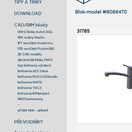
TIPY A TRIKY
Blok-model #9086470
DOWNLOAD
CAD/BIM bloky
31785
DWG bloky AutoCADu
RFA rodiny Revitu
IPT součásti Inventoru
F3D součásti Fusion360
3D CAD modely
dynamické bloky DWG
top knihovny výrobců
knihovna AEC Data
knihovna RUG-CADstudio
knihovna WATG
knihovna TDCZ
knihovna BIMproject
PARTcommunity
--
přidat blok - upload
PŘEVODNÍKY