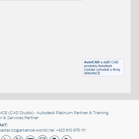
NÉ BLOKY
:
31806
:
Dřezové baterie Hansgrohe Kuchyňské baterie 31806
UNSPSC:30181700 SfB:732 (51×259×215)
AutoCAD
a další CAD
DWG
Koupelna, WC
produkty Autodesk
získáte výhodně u firmy
ARKANCE
31784
:
Dřezové baterie Hansgrohe Kuchyňské baterie 31784
UNSPSC:30181700 SfB:732 (52×259×212)
DWG
Koupelna, WC
NCE
(CAD Studio) - Autodesk Platinum Partner & Training
r & Services Partner
AKT:
ster.cz@arkance.world | tel. +420 910 970 111