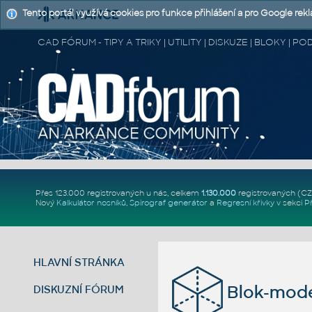
Tento portál využívá cookies pro funkce přihlášení a pro Google rek
CAD FÓRUM - TIPY A TRIKY | UTILITY | DISKUZE | BLOKY |
Přes 123.000 registrovaných u nás, celkem
1.130.000
registrovaných (C
Nový
Kalkulátor nosníků
,
Spirograf generátor
a
Regresní křivky
v sekci
P
HLAVNÍ STRÁNKA
Blok-mode
DISKUZNÍ FÓRUM