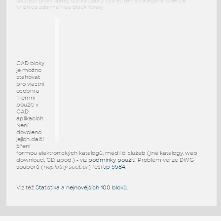
součásti prvky stafáž buňka buňky výkres téma kategorie kolekce
knižnica zdarma free block library
CAD bloky
je možno
stahovat
pro vlastní
osobní a
firemní
použití v
CAD
aplikacích.
Není
dovoleno
jejich další
šíření
formou elektronických katalogů, médií či služeb (jiné katalogy, web
download, CD, apod.) - viz
podmínky použití
. Problém verze DWG
souborů (
neplatný soubor
) řeší
tip 5584
.
Viz též
Statistika
a
nejnovějších 100 bloků
.