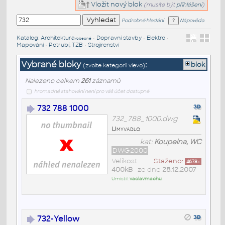
Vložit nový blok
(musíte být
přihlášeni
)
Podrobné hledání
Nápověda
Katalog
:
Architektura
•
Dopravní stavby
•
Elektro
•
/obecné
Mapování
•
Potrubí, TZB
•
Strojírenství
Vybrané bloky
:
blok
(zvolte kategorii vlevo)
Nalezeno celkem
261
záznamů
hromadné stahování není pro váš účet dostupné
732 788 1000
732_788_1000.dwg
Umyvadlo
kat:
Koupelna, WC
DWG2000
Velikost
Staženo:
4678
x
400kB
• ze dne
28.12.2007
Umístil:
vaclavmachu
732-Yellow