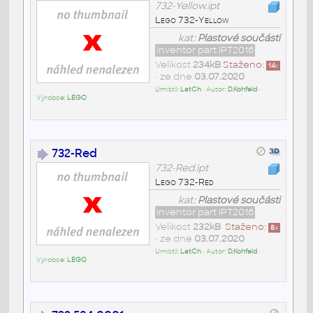
732-Yellow.ipt
Lego 732-Yellow
kat:
Plastové součásti
Inventor part IPT2016
Velikost
234kB
Staženo:
14
x
• ze dne
03.07.2020
Umístil:
LatCh
• Autor:
D.Kohfeld
•
Výrobce:
LEGO
732-Red
732-Red.ipt
Lego 732-Red
kat:
Plastové součásti
Inventor part IPT2016
Velikost
232kB
Staženo:
8
x
• ze dne
03.07.2020
Umístil:
LatCh
• Autor:
D.Kohfeld
•
Výrobce:
LEGO