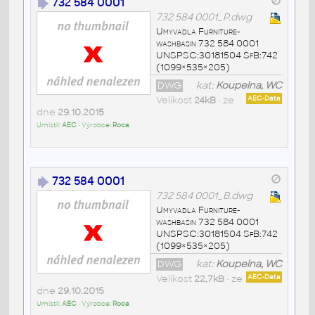
732 584 0001
732 584 0001_P.dwg
Umyvadla Furniture-
washbasin 732 584 0001
UNSPSC:30181504 SfB:742
(1099×535×205)
DWG
kat:
Koupelna, WC
Velikost
24kB
• ze
AEC-Data
dne
29.10.2015
Umístil:
AEC
• Výrobce:
Roca
732 584 0001
732 584 0001_B.dwg
Umyvadla Furniture-
washbasin 732 584 0001
UNSPSC:30181504 SfB:742
(1099×535×205)
DWG
kat:
Koupelna, WC
Velikost
22,7kB
• ze
AEC-Data
dne
29.10.2015
Umístil:
AEC
• Výrobce:
Roca