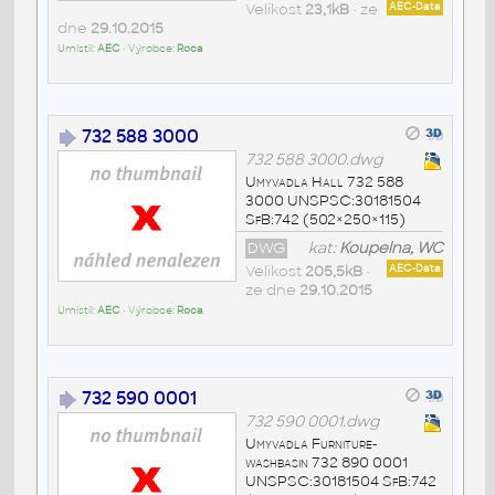
Velikost
23,1kB
• ze
AEC-Data
dne
29.10.2015
Umístil:
AEC
• Výrobce:
Roca
732 588 3000
732 588 3000.dwg
Umyvadla Hall 732 588
3000 UNSPSC:30181504
SfB:742 (502×250×115)
DWG
kat:
Koupelna, WC
Velikost
205,5kB
•
AEC-Data
ze dne
29.10.2015
Umístil:
AEC
• Výrobce:
Roca
732 590 0001
732 590 0001.dwg
Umyvadla Furniture-
washbasin 732 890 0001
UNSPSC:30181504 SfB:742