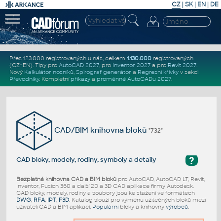
CZ
|
SK
|
EN
|
DE
Přes 123.000 registrovaných u nás, celkem
1.130.000
registrovaných
(CZ+EN)
. Tipy pro
AutoCAD 2027
, pro
Inventor 2027
a pro
Revit 2027
.
Nový
Kalkulátor nosníků
,
Spirograf generátor
a
Regresní křivky
v sekci
Převodníky
.
Kompletní
příkazy
a
proměnné AutoCADu 2027
.
CAD/BIM knihovna bloků
"732"
?
CAD bloky, modely, rodiny, symboly a detaily
Bezplatná knihovna CAD a BIM bloků
pro AutoCAD, AutoCAD LT, Revit,
Inventor, Fusion 360 a další 2D a 3D CAD aplikace firmy Autodesk.
CAD bloky, modely, rodiny a soubory jsou ke stažení ve formátech
DWG
,
RFA
,
IPT
,
F3D
. Katalog slouží pro výměnu užitečných bloků mezi
uživateli CAD a BIM aplikací.
Populární
bloky a knihovny
výrobců
.