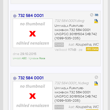
732 584 0001
732 584 0001.dwg
Umyvadla Furniture-
washbasin 732 584 0001
UNSPSC:30181504 SfB:742
(1099×535×205)
DWG
kat:
Koupelna, WC
Velikost
117kB
• ze
AEC-Data
dne
29.10.2015
Umístil:
AEC
• Výrobce:
Roca
732 584 0001
732 584 0001_N.dwg
Umyvadla Furniture-
washbasin 732 584 0001
UNSPSC:30181504 SfB:742
(1099×535×205)
DWG
kat:
Koupelna, WC