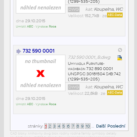
(1299×535×205)
DWG
kat:
Koupelna, WC
Velikost
152,7kB
• ze
AEC-Data
dne
29.10.2015
Umístil:
AEC
• Výrobce:
Roca
732 590 0001
732 590 0001_B.dwg
Umyvadla Furniture-
washbasin 732 890 0001
UNSPSC:30181504 SfB:742
(1299×535×205)
DWG
kat:
Koupelna, WC
Velikost
22,8kB
• ze
AEC-Data
dne
29.10.2015
Umístil:
AEC
• Výrobce:
Roca
stránky:
1
2
3
4
5
6
7
8
9
10
...
Další
Poslední
CAD bloky: knihovny dwg blok rodiny rodina family symboly detaily