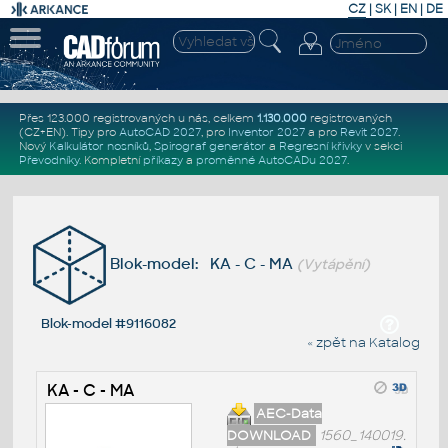
CZ
|
SK
|
EN
|
DE
Přes 123.000 registrovaných u nás, celkem
1.130.000
registrovaných
(CZ+EN)
. Tipy pro
AutoCAD 2027
, pro
Inventor 2027
a pro
Revit 2027
.
Nový
Kalkulátor nosníků
,
Spirograf generátor
a
Regresní křivky
v sekci
Převodníky
.
Kompletní
příkazy
a
proměnné AutoCADu 2027
.
Blok-model: KA - C - MA
(Vytápění)
Blok-model #9116082
« zpět na Katalog
KA - C - MA
AEC-Data
DOWNLOAD
1560_140019.