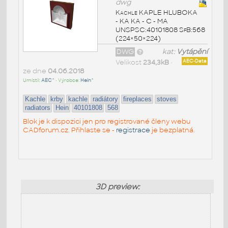
dwg
Kachle KAPLE HLUBOKA
- KA KA - C - MA
UNSPSC:40101808 SfB:568
(224×50×224)
DWG
kat:
Vytápění
Velikost
234,3kB
•
AEC-Data
ze dne
04.06.2018
Umístil:
AEC^
• Výrobce:
Hein^
Kachle
krby
kachle
radiátory
fireplaces
stoves
radiators
Hein
40101808
568
Blok je k dispozici jen pro registrované členy webu
CADforum.cz. Přihlaste se -
registrace
je bezplatná.
3D preview: