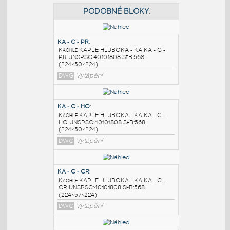
PODOBNÉ BLOKY
:
KA - C - PR
:
Kachle KAPLE HLUBOKA - KA KA - C -
PR UNSPSC:40101808 SfB:568
(224×50×224)
DWG
Vytápění