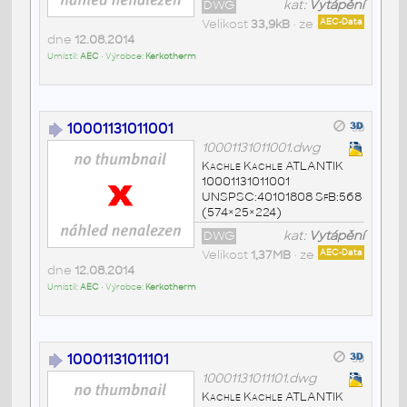
DWG
kat:
Vytápění
Velikost
33,9kB
• ze
AEC-Data
dne
12.08.2014
Umístil:
AEC
• Výrobce:
Kerkotherm
10001131011001
10001131011001.dwg
Kachle Kachle ATLANTIK
10001131011001
UNSPSC:40101808 SfB:568
(574×25×224)
DWG
kat:
Vytápění
Velikost
1,37MB
• ze
AEC-Data
dne
12.08.2014
Umístil:
AEC
• Výrobce:
Kerkotherm
10001131011101
10001131011101.dwg
Kachle Kachle ATLANTIK