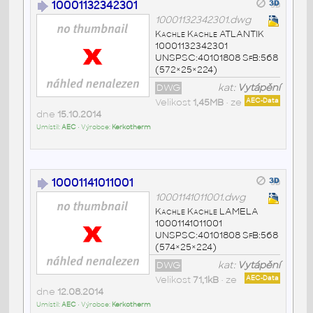
10001132342301
10001132342301.dwg
Kachle Kachle ATLANTIK
10001132342301
UNSPSC:40101808 SfB:568
(572×25×224)
DWG
kat:
Vytápění
Velikost
1,45MB
• ze
AEC-Data
dne
15.10.2014
Umístil:
AEC
• Výrobce:
Kerkotherm
10001141011001
10001141011001.dwg
Kachle Kachle LAMELA
10001141011001
UNSPSC:40101808 SfB:568
(574×25×224)
DWG
kat:
Vytápění
Velikost
71,1kB
• ze
AEC-Data
dne
12.08.2014
Umístil:
AEC
• Výrobce:
Kerkotherm