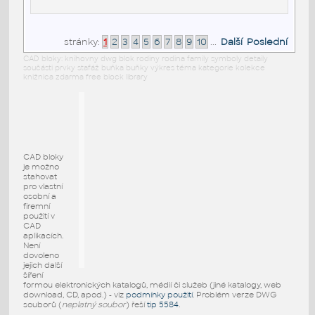
stránky:
1
2
3
4
5
6
7
8
9
10
...
Další
Poslední
CAD bloky: knihovny dwg blok rodiny rodina family symboly detaily
součásti prvky stafáž buňka buňky výkres téma kategorie kolekce
knižnica zdarma free block library
CAD bloky
je možno
stahovat
pro vlastní
osobní a
firemní
použití v
CAD
aplikacích.
Není
dovoleno
jejich další
šíření
formou elektronických katalogů, médií či služeb (jiné katalogy, web
download, CD, apod.) - viz
podmínky použití
. Problém verze DWG
souborů (
neplatný soubor
) řeší
tip 5584
.