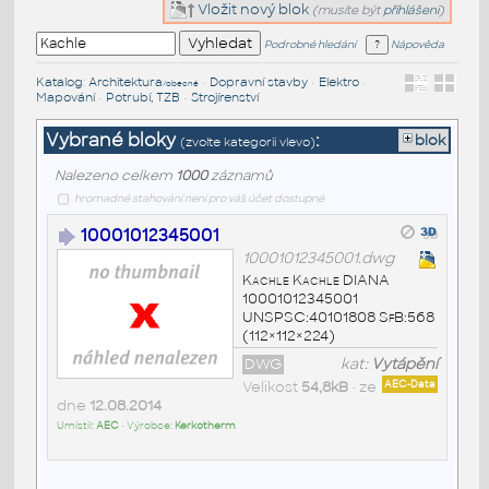
Vložit nový blok
(musíte být
přihlášeni
)
Podrobné hledání
Nápověda
Katalog
:
Architektura
•
Dopravní stavby
•
Elektro
•
/obecné
Mapování
•
Potrubí, TZB
•
Strojírenství
Vybrané bloky
:
blok
(zvolte kategorii vlevo)
Nalezeno celkem
1000
záznamů
hromadné stahování není pro váš účet dostupné
10001012345001
10001012345001.dwg
Kachle Kachle DIANA
10001012345001
UNSPSC:40101808 SfB:568
(112×112×224)
DWG
kat:
Vytápění
Velikost
54,8kB
• ze
AEC-Data
dne
12.08.2014
Umístil:
AEC
• Výrobce:
Kerkotherm