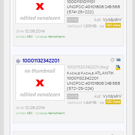
10001131011101
UNSPSC:40101808 SfB:568
(574×25×222)
DWG
kat:
Vytápění
Velikost
1,55MB
• ze
AEC-Data
dne
12.08.2014
Umístil:
AEC
• Výrobce:
Kerkotherm
10001132342201
10001132342201.dwg
Kachle Kachle ATLANTIK
10001132342201
UNSPSC:40101808 SfB:568
(572×25×224)
DWG
kat:
Vytápění
Velikost
1,44MB
• ze
AEC-Data
dne
12.08.2014
Umístil:
AEC
• Výrobce:
Kerkotherm