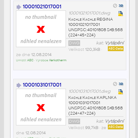
10001021017001
10001021017001.dwg
Kachle Kachle REGINA
10001021017001
UNSPSC:40101808 SfB:568
(224×45×224)
DWG
kat:
Vytápění
Velikost
120,3kB
•
AEC-Data
ze dne
12.08.2014
Umístil:
AEC
• Výrobce:
Kerkotherm
10001031017001
10001031017001.dwg
Kachle Kachle KAPLNKA
10001031017001
UNSPSC:40101808 SfB:568
(224×47×224)
DWG
kat:
Vytápění
Velikost
99,7kB
• ze
AEC-Data
dne
12.08.2014