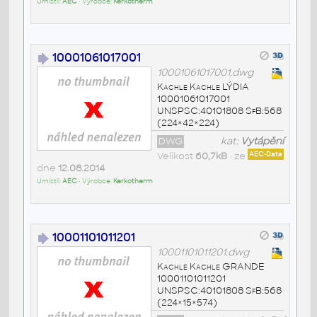
Umístil:
AEC
• Výrobce:
Kerkotherm
10001061017001
10001061017001.dwg
Kachle Kachle LÝDIA
10001061017001
UNSPSC:40101808 SfB:568
(224×42×224)
DWG
kat:
Vytápění
Velikost
60,7kB
• ze
AEC-Data
dne
12.08.2014
Umístil:
AEC
• Výrobce:
Kerkotherm
10001101011201
10001101011201.dwg
Kachle Kachle GRANDE
10001101011201
UNSPSC:40101808 SfB:568
(224×15×574)