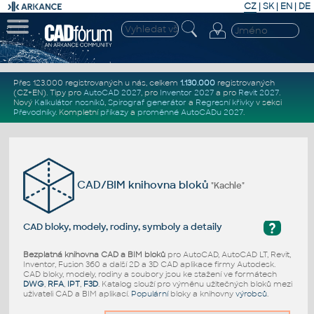
CZ
|
SK
|
EN
|
DE
Přes 123.000 registrovaných u nás, celkem
1.130.000
registrovaných
(CZ+EN)
. Tipy pro
AutoCAD 2027
, pro
Inventor 2027
a pro
Revit 2027
.
Nový
Kalkulátor nosníků
,
Spirograf generátor
a
Regresní křivky
v sekci
Převodníky
.
Kompletní
příkazy
a
proměnné AutoCADu 2027
.
CAD/BIM knihovna bloků
"Kachle"
?
CAD bloky, modely, rodiny, symboly a detaily
Bezplatná knihovna CAD a BIM bloků
pro AutoCAD, AutoCAD LT, Revit,
Inventor, Fusion 360 a další 2D a 3D CAD aplikace firmy Autodesk.
CAD bloky, modely, rodiny a soubory jsou ke stažení ve formátech
DWG
,
RFA
,
IPT
,
F3D
. Katalog slouží pro výměnu užitečných bloků mezi
uživateli CAD a BIM aplikací.
Populární
bloky a knihovny
výrobců
.