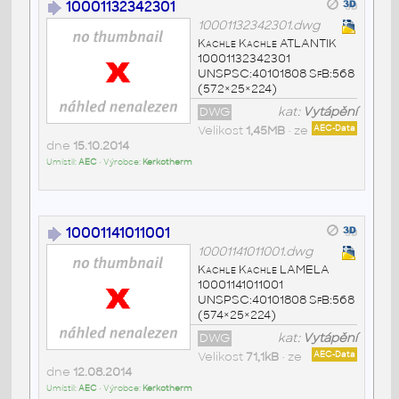
10001132342301
10001132342301.dwg
Kachle Kachle ATLANTIK
10001132342301
UNSPSC:40101808 SfB:568
(572×25×224)
DWG
kat:
Vytápění
Velikost
1,45MB
• ze
AEC-Data
dne
15.10.2014
Umístil:
AEC
• Výrobce:
Kerkotherm
10001141011001
10001141011001.dwg
Kachle Kachle LAMELA
10001141011001
UNSPSC:40101808 SfB:568
(574×25×224)
DWG
kat:
Vytápění
Velikost
71,1kB
• ze
AEC-Data
dne
12.08.2014
Umístil:
AEC
• Výrobce:
Kerkotherm