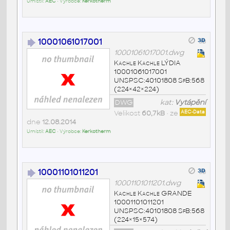
Umístil:
AEC
• Výrobce:
Kerkotherm
10001061017001
10001061017001.dwg
Kachle Kachle LÝDIA
10001061017001
UNSPSC:40101808 SfB:568
(224×42×224)
DWG
kat:
Vytápění
Velikost
60,7kB
• ze
AEC-Data
dne
12.08.2014
Umístil:
AEC
• Výrobce:
Kerkotherm
10001101011201
10001101011201.dwg
Kachle Kachle GRANDE
10001101011201
UNSPSC:40101808 SfB:568
(224×15×574)