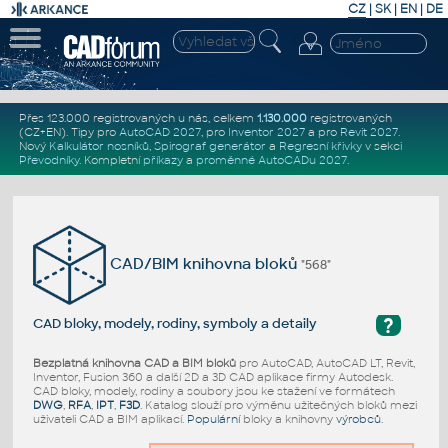
CZ
|
SK
|
EN
|
DE
Přes 123.000 registrovaných u nás, celkem
1.130.000
registrovaných
(CZ+EN)
. Tipy pro
AutoCAD 2027
, pro
Inventor 2027
a pro
Revit 2027
.
Nový
Kalkulátor nosníků
,
Spirograf generátor
a
Regresní křivky
v sekci
Převodníky
.
Kompletní
příkazy
a
proměnné AutoCADu 2027
.
CAD/BIM knihovna bloků
"568"
?
CAD bloky, modely, rodiny, symboly a detaily
Bezplatná knihovna CAD a BIM bloků
pro AutoCAD, AutoCAD LT, Revit,
Inventor, Fusion 360 a další 2D a 3D CAD aplikace firmy Autodesk.
CAD bloky, modely, rodiny a soubory jsou ke stažení ve formátech
DWG
,
RFA
,
IPT
,
F3D
. Katalog slouží pro výměnu užitečných bloků mezi
uživateli CAD a BIM aplikací.
Populární
bloky a knihovny
výrobců
.