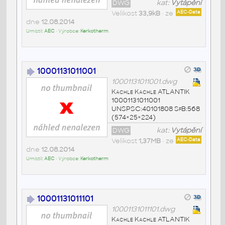
DWG
kat:
Vytápění
Velikost
33,9kB
• ze
AEC-Data
dne
12.08.2014
Umístil:
AEC
• Výrobce:
Kerkotherm
10001131011001
10001131011001.dwg
Kachle Kachle ATLANTIK
10001131011001
UNSPSC:40101808 SfB:568
(574×25×224)
DWG
kat:
Vytápění
Velikost
1,37MB
• ze
AEC-Data
dne
12.08.2014
Umístil:
AEC
• Výrobce:
Kerkotherm
10001131011101
10001131011101.dwg
Kachle Kachle ATLANTIK