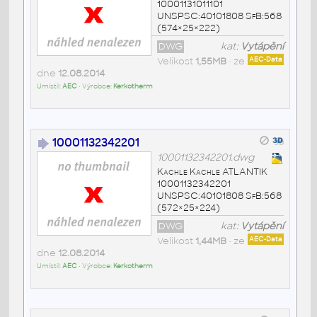
10001131011101
UNSPSC:40101808 SfB:568
(574×25×222)
DWG
kat:
Vytápění
Velikost
1,55MB
• ze
AEC-Data
dne
12.08.2014
Umístil:
AEC
• Výrobce:
Kerkotherm
10001132342201
10001132342201.dwg
Kachle Kachle ATLANTIK
10001132342201
UNSPSC:40101808 SfB:568
(572×25×224)
DWG
kat:
Vytápění
Velikost
1,44MB
• ze
AEC-Data
dne
12.08.2014
Umístil:
AEC
• Výrobce:
Kerkotherm