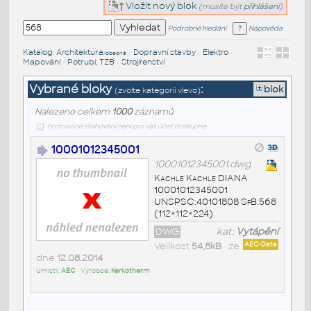
Vložit nový blok
(musíte být
přihlášeni
)
Podrobné hledání
Nápověda
Katalog
:
Architektura
•
Dopravní stavby
•
Elektro
•
/obecné
Mapování
•
Potrubí, TZB
•
Strojírenství
Vybrané bloky
:
blok
(zvolte kategorii vlevo)
Nalezeno celkem
1000
záznamů
hromadné stahování není pro váš účet dostupné
10001012345001
10001012345001.dwg
Kachle Kachle DIANA
10001012345001
UNSPSC:40101808 SfB:568
(112×112×224)
DWG
kat:
Vytápění
Velikost
54,8kB
• ze
AEC-Data
dne
12.08.2014
Umístil:
AEC
• Výrobce:
Kerkotherm