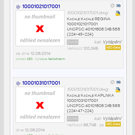
10001021017001
10001021017001.dwg
Kachle Kachle REGINA
10001021017001
UNSPSC:40101808 SfB:568
(224×45×224)
DWG
kat:
Vytápění
Velikost
120,3kB
•
AEC-Data
ze dne
12.08.2014
Umístil:
AEC
• Výrobce:
Kerkotherm
10001031017001
10001031017001.dwg
Kachle Kachle KAPLNKA
10001031017001
UNSPSC:40101808 SfB:568
(224×47×224)
DWG
kat:
Vytápění
Velikost
99,7kB
• ze
AEC-Data
dne
12.08.2014