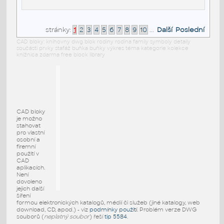
stránky:
1
2
3
4
5
6
7
8
9
10
...
Další
Poslední
CAD bloky: knihovny dwg blok rodiny rodina family symboly detaily
součásti prvky stafáž buňka buňky výkres téma kategorie kolekce
knižnica zdarma free block library
CAD bloky
je možno
stahovat
pro vlastní
osobní a
firemní
použití v
CAD
aplikacích.
Není
dovoleno
jejich další
šíření
formou elektronických katalogů, médií či služeb (jiné katalogy, web
download, CD, apod.) - viz
podmínky použití
. Problém verze DWG
souborů (
neplatný soubor
) řeší
tip 5584
.