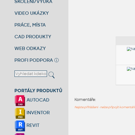
ŠKOLENÍ/VÝUKA
VIDEO UKÁZKY
PRÁCE, MÍSTA
CAD PRODUKTY
WEB ODKAZY
PROFI PODPORA
ⓘ
PORTÁLY PRODUKTŮ
AUTOCAD
Komentáře:
Nejste přihlášeni - nelze připojit komentá
INVENTOR
REVIT