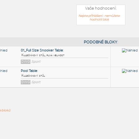
Vaše hodnocení:
Nejste přihlášeni - nemůžete
hodnotit blok
PODOB
01_Full Size Snooker Table
:
ře bloků
Kulečníkový stůl, plná velikost
DWG
Sport
Pool Table
:
Kulečníkový stůl