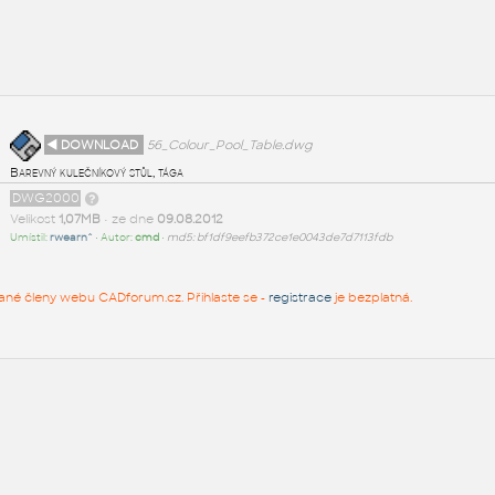
◄ DOWNLOAD
56_Colour_Pool_Table.dwg
Barevný kulečníkový stůl, tága
DWG2000
Velikost
1,07MB
• ze dne
09.08.2012
Umístil:
rwearn^
• Autor:
cmd
•
md5: bf1df9eefb372ce1e0043de7d7113fdb
rované členy webu CADforum.cz. Přihlaste se -
registrace
je bezplatná.