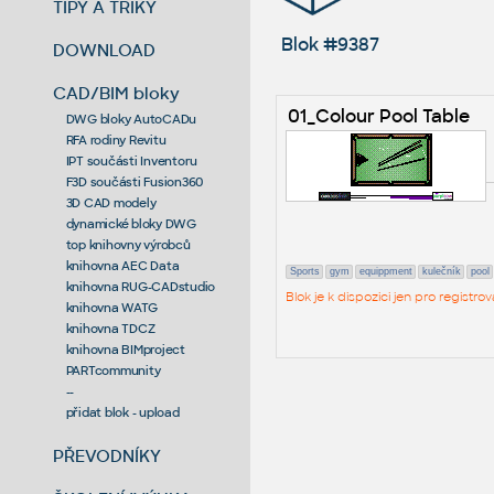
TIPY A TRIKY
Blok #9387
DOWNLOAD
CAD/BIM bloky
01_Colour Pool Table
DWG bloky AutoCADu
RFA rodiny Revitu
IPT součásti Inventoru
F3D součásti Fusion360
3D CAD modely
dynamické bloky DWG
top knihovny výrobců
knihovna AEC Data
Sports
gym
equippment
kulečník
pool
knihovna RUG-CADstudio
Blok je k dispozici jen pro regist
knihovna WATG
knihovna TDCZ
knihovna BIMproject
PARTcommunity
--
přidat blok - upload
PŘEVODNÍKY