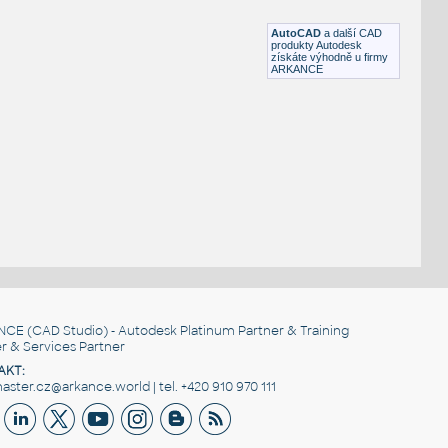
DWG
Sport
AutoCAD
a další CAD
produkty Autodesk
získáte výhodně u firmy
ARKANCE
NCE
(CAD Studio) - Autodesk Platinum Partner & Training
r & Services Partner
AKT:
ster.cz@arkance.world | tel. +420 910 970 111