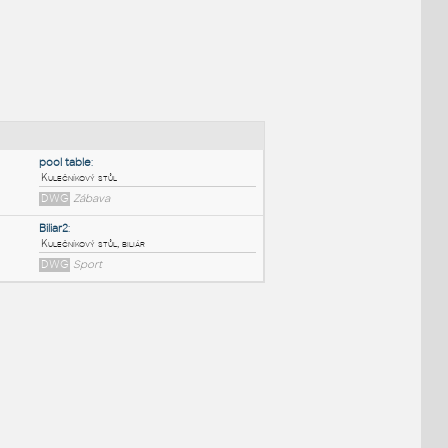
NÉ BLOKY
:
pool table
:
Kulečníkový stůl
DWG
Zábava
Biliar2
:
Kulečníkový stůl, biliár