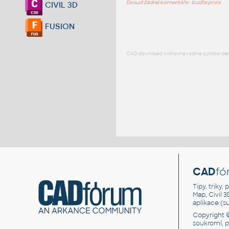
Dosud žádné komentáře - buďte první
CIVIL 3D
FUSION
CAD download: knihovna rodina symbol detai
CAD
fó
Tipy, triky
Map, Civil 
aplikace (
Copyright 
soukromí, 