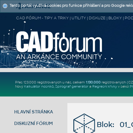
Tento portál využívá cookies pro funkce přihlášení a pro Google rek
CAD FÓRUM - TIPY A TRIKY | UTILITY | DISKUZE | BLOKY |
Přes 123.000 registrovaných u nás, celkem
1.130.000
registrovaných (C
Nový
Kalkulátor nosníků
,
Spirograf generátor
a
Regresní křivky
v sekci
P
HLAVNÍ STRÁNKA
Blok: 01_
DISKUZNÍ FÓRUM