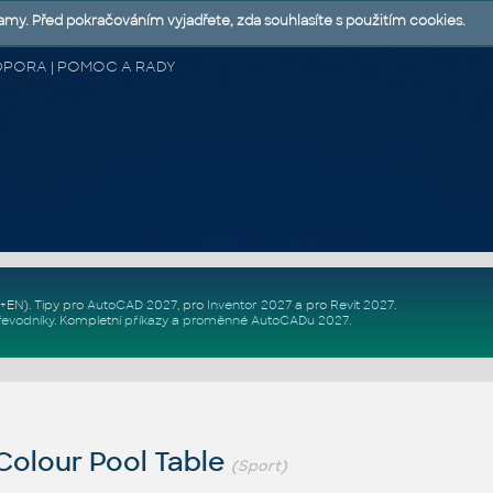
lamy. Před pokračováním vyjadřete, zda souhlasíte s použitím cookies.
 PODPORA | POMOC A RADY
Z+EN)
. Tipy pro
AutoCAD 2027
, pro
Inventor 2027
a pro
Revit 2027
.
řevodníky
.
Kompletní
příkazy
a
proměnné AutoCADu 2027
.
Colour Pool Table
(Sport)