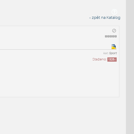
« zpět na Katalog
kat:
Sport
Staženo:
1326
x