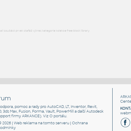
DWG
Sport
l součást prvek stafáž výkres kategorie kolekce free block library
rum
ARKA
Cente
, podpora, pomoc a rady pro AutoCAD, LT, Inventor, Revit,
KONT
3D, 3ds Max, Fusion, Forma, Vault, PowerMill a další Autodesk
webma
support firmy ARKANCE). Viz
O portálu
.
© 2026 |
Web reklama
na tomto serveru |
Ochrana
podmínky