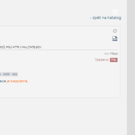
« zpět na Katalog
DoS HIU http://hiu.state.gov
kat:
Mapy
Staženo:
713
x
a
north
usa
race
je bezplatná.