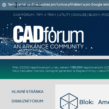
Tento portál využívá cookies pro funkce přihlášení a pro Google rek
CAD FÓRUM - TIPY A TRIKY | UTILITY | DISKUZE | BLOKY |
Přes 123.000 registrovaných u nás, celkem
1.130.000
registrovaných (C
Nový
Kalkulátor nosníků
,
Spirograf generátor
a
Regresní křivky
v sekci
P
HLAVNÍ STRÁNKA
Blok: Am
DISKUZNÍ FÓRUM