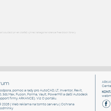
Hranice států - Asie (LSIB), názvy, zkratky, domény; březen 2013 -
data US-DoS HIU http://hiu.state.gov
DWFX
Mapy
l součást prvek stafáž výkres kategorie kolekce free block library
rum
ARKA
Cente
, podpora, pomoc a rady pro AutoCAD, LT, Inventor, Revit,
KONT
3D, 3ds Max, Fusion, Forma, Vault, PowerMill a další Autodesk
webma
support firmy ARKANCE). Viz
O portálu
.
© 2026 |
Web reklama
na tomto serveru |
Ochrana
podmínky