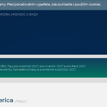
lamy. Před pokračováním vyjadřete, zda souhlasíte s použitím cookies.
 PODPORA | POMOC A RADY
Z+EN)
. Tipy pro
AutoCAD 2027
, pro
Inventor 2027
a pro
Revit 2027
.
řevodníky
.
Kompletní
příkazy
a
proměnné AutoCADu 2027
.
erica
(Mapy)