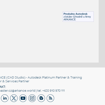
Hranice států - Evropa+JV Asie (LSIB), názvy, zkratky, domény; březen
2013 - data US-DoS HIU http://hiu.state.gov
DWFX
Mapy
Produkty Autodesk
získáte výhodně u firmy
ARKANCE
NCE
(CAD Studio) - Autodesk Platinum Partner & Training
r & Services Partner
AKT:
ster.cz@arkance.world | tel. +420 910 970 111