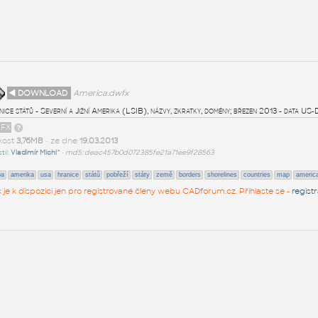
◄ DOWNLOAD
America.dwfx
ice států - Severní a Jižní Amerika (LSIB), názvy, zkratky, domény; březen 2013 - data US-
FX
ikost
3,76MB
• ze dne
19.03.2013
til:
Vladimír Michl^
•
md5: deac457b0d072385fe21a71ee9f28563
pa
amerika
usa
hranice
států
pobřeží
státy
země
borders
shorelines
countries
map
americ
k je k dispozici jen pro registrované členy webu CADforum.cz. Přihlaste se -
regist