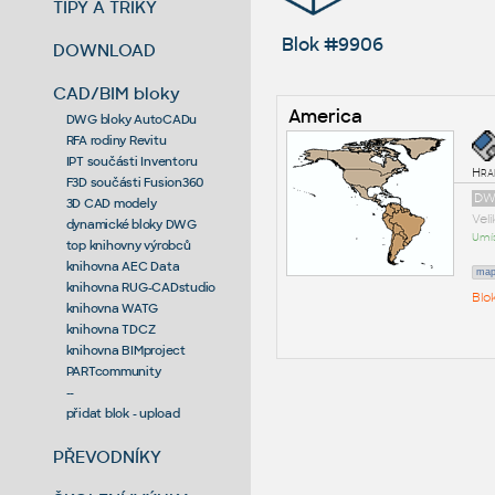
TIPY A TRIKY
Blok #9906
DOWNLOAD
CAD/BIM bloky
America
DWG bloky AutoCADu
RFA rodiny Revitu
IPT součásti Inventoru
Hran
F3D součásti Fusion360
DW
3D CAD modely
Vel
dynamické bloky DWG
Umís
top knihovny výrobců
knihovna AEC Data
ma
knihovna RUG-CADstudio
Blo
knihovna WATG
knihovna TDCZ
knihovna BIMproject
PARTcommunity
--
přidat blok - upload
PŘEVODNÍKY