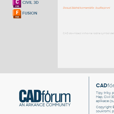
CIVIL 3D
Dosud žádné komentáře - buďte první
FUSION
CAD download: knihovna rodina symbol detai
CAD
fó
Tipy, triky
Map, Civil 
aplikace (
Copyright 
soukromí, 