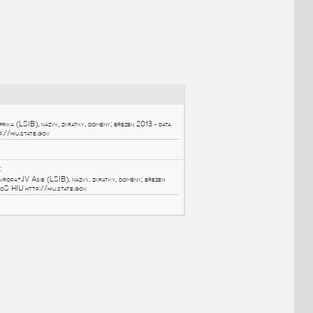
NÉ BLOKY
:
Africa
:
Hranice států - Afrika (LSIB), názvy, zkratky, domény; březen 2013 - data
US-DoS HIU http://hiu.state.gov
DWFX
Mapy
Europe_SWAsia
: