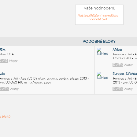
Vaše hodnocení:
Nejste přihlášeni - nemůžete
hodnotit blok
PODOB
USA
:
Mapa USA
ře bloků
DWG
Mapy
Asia
: