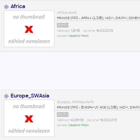
Africa
Africa.dwfx
Hranice států - Afrika (LSIB), názvy, zkratky, domén
DWFX
Velikost
1,3MB
• ze dne
19.03.2013
Umístil:
Vladimír Michl
Europe_SWAsia
Europe_SWAsia.dwfx
Hranice států - Evropa+JV Asie (LSIB), názvy, zkratk
DWFX
Velikost
4,06MB
• ze dne
19.03.2013
Umístil:
Vladimír Michl