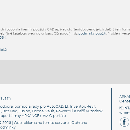
ní osobní a firemní použití v CAD aplikacích. Není dovoleno jejich další šíření for
žeb (jiné katalogy, web download, CD, apod.) - viz
podmínky použití
. Problém ver
5584
.
bloků
.
rum
ARKA
Cente
, podpora, pomoc a rady pro AutoCAD, LT, Inventor, Revit,
KONT
3D, 3ds Max, Fusion, Forma, Vault, PowerMill a další Autodesk
webma
support firmy ARKANCE). Viz
O portálu
.
© 2026 |
Web reklama
na tomto serveru |
Ochrana
podmínky