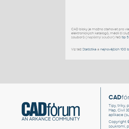
CAD bloky je možno stahovat pro vlast
elektronických katalogů, médií či slu
souborů (
neplatný soubor
) řeší
tip 
Viz též
Statistika
a
nejnovějších 100 
CAD
fó
Tipy, triky
Map, Civil 
aplikace (
Copyright 
soukromí, 