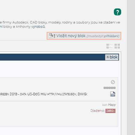
?
e firmy Autodesk. CAD bloky, modely, rodiny a soubory jsou ke stažení ve
ní
bloky a knihovny
výrobců
.
Vložit nový blok
(musíte být
přihlášeni
)
blok
řezen 2013 - data US-DoS HIU http://hiu.state.gov, DWG:
kat:
Mapy
Staženo:
2460
x