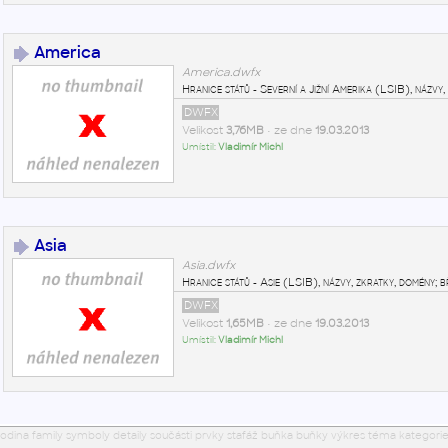
America
America.dwfx
Hranice států - Severní a Jižní Amerika (LSIB), názvy
DWFX
Velikost
3,76MB
• ze dne
19.03.2013
Umístil:
Vladimír Michl
Asia
Asia.dwfx
Hranice států - Asie (LSIB), názvy, zkratky, domény; 
DWFX
Velikost
1,65MB
• ze dne
19.03.2013
Umístil:
Vladimír Michl
odina family symboly detaily součásti prvky stafáž buňka buňky výkres téma kategorie