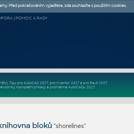
lamy. Před pokračováním vyjadřete, zda souhlasíte s použitím cookies.
 PODPORA | POMOC A RADY
Z+EN)
. Tipy pro
AutoCAD 2027
, pro
Inventor 2027
a pro
Revit 2027
.
řevodníky
.
Kompletní
příkazy
a
proměnné AutoCADu 2027
.
nihovna bloků
"shorelines"