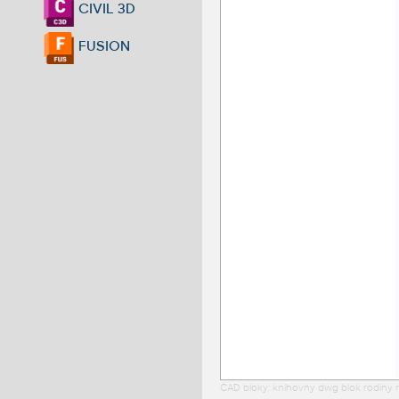
CIVIL 3D
FUSION
CAD bloky: knihovny dwg blok rodiny r