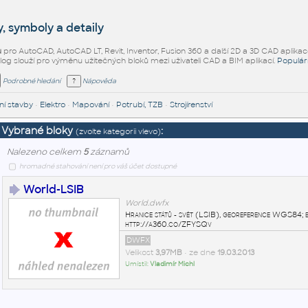
, symboly a detaily
ů
pro AutoCAD, AutoCAD LT, Revit, Inventor, Fusion 360 a další 2D a 3D CAD aplikac
alog slouží pro výměnu užitečných bloků mezi uživateli CAD a BIM aplikací.
Populár
Podrobné hledání
Nápověda
í stavby
•
Elektro
•
Mapování
•
Potrubí, TZB
•
Strojírenství
Vybrané bloky
:
(zvolte kategorii vlevo)
Nalezeno celkem
5
záznamů
hromadné stahování není pro váš účet dostupné
World-LSIB
World.dwfx
Hranice států - svět (LSIB), georeference WGS84; b
http://a360.co/ZFYSQv
DWFX
Velikost
3,97MB
• ze dne
19.03.2013
Umístil:
Vladimír Michl