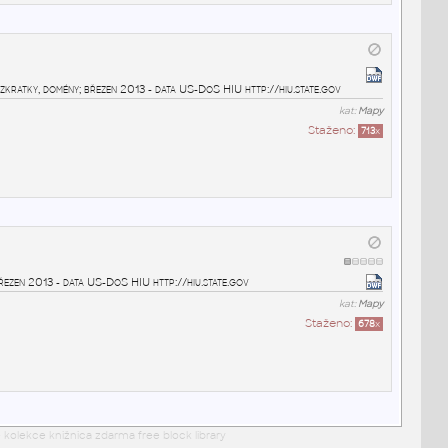
, zkratky, domény; březen 2013 - data US-DoS HIU http://hiu.state.gov
kat:
Mapy
Staženo:
713
x
březen 2013 - data US-DoS HIU http://hiu.state.gov
kat:
Mapy
Staženo:
678
x
 kolekce knižnica zdarma free block library