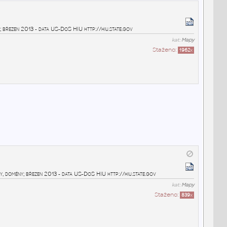
y; březen 2013 - data US-DoS HIU http://hiu.state.gov
kat:
Mapy
Staženo:
1962
x
y, domény; březen 2013 - data US-DoS HIU http://hiu.state.gov
kat:
Mapy
Staženo:
839
x