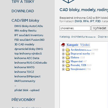
TIPY A TRIKY
CAD bloky, modely, rodiny
DOWNLOAD
Bezplatná knihovna CAD a BIM blok
CAD/BIM bloky
formátech
DWG
,
RFA
,
IPT
,
F3D
. Kat
DWG bloky AutoCADu
RFA rodiny Revitu
IPT součásti Inventoru
Katalog
:
Architektura
•
Dopravn
/obecné
F3D součásti Fusion360
3D CAD modely
Kategorie
Výrobci
dynamické bloky DWG
Architektura
13909
/obecné
top knihovny výrobců
Dopravní stavby
398
Elektro
1550
knihovna AEC Data
Mapování
447
knihovna RUG-CADstudio
Potrubí, TZB
3119
knihovna WATG
Strojírenství
3766
knihovna TDCZ
knihovna BIMproject
PARTcommunity
--
přidat blok - upload
PŘEVODNÍKY