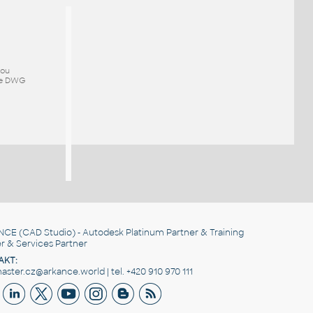
mou
ze DWG
NCE
(CAD Studio) - Autodesk Platinum Partner & Training
r & Services Partner
AKT:
ster.cz@arkance.world | tel. +420 910 970 111