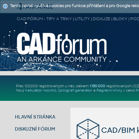
Tento portál využívá cookies pro funkce přihlášení a pro Google rek
CAD FÓRUM - TIPY A TRIKY | UTILITY | DISKUZE | BLOKY |
Přes 123.000 registrovaných u nás, celkem
1.130.000
registrovaných (C
Nový
Kalkulátor nosníků
,
Spirograf generátor
a
Regresní křivky
v sekci
P
HLAVNÍ STRÁNKA
CAD/BIM k
DISKUZNÍ FÓRUM