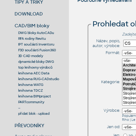
Podrobné vyhledávání
TIPY A TRIKY
DOWNLOAD
Prohledat 
CAD/BIM bloky
DWG bloky AutoCADu
Zadejte
RFA rodiny Revitu
Název, popis,
IPT součásti Inventoru
autor, výrobce:
F3D součásti Fusion360
Formát:
3D CAD modely
dynamické bloky DWG
top knihovny výrobců
knihovna AEC Data
knihovna RUG-CADstudio
Kategorie:
knihovna WATG
knihovna TDCZ
knihovna BIMproject
PARTcommunity
--
Výrobce:
přidat blok - upload
Populárn
Riho
|
Le
PŘEVODNÍKY
Jen od:
Jen: