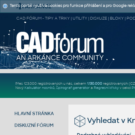
Tento portál využívá cookies pro funkce přihlášení a pro Google rek
CAD FÓRUM - TIPY A TRIKY | UTILITY | DISKUZE | BLOKY |
Přes 123.000 registrovaných u nás, celkem
1.130.000
registrovaných (C
Nový
Kalkulátor nosníků
,
Spirograf generátor
a
Regresní křivky
v sekci
P
HLAVNÍ STRÁNKA
Vyhledat v K
DISKUZNÍ FÓRUM