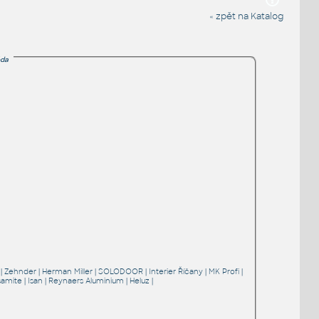
« zpět na Katalog
da
|
Zehnder
|
Herman Miller
|
SOLODOOR
|
Interier Říčany
|
MK Profi
|
samite
|
Isan
|
Reynaers Aluminium
|
Heluz
|