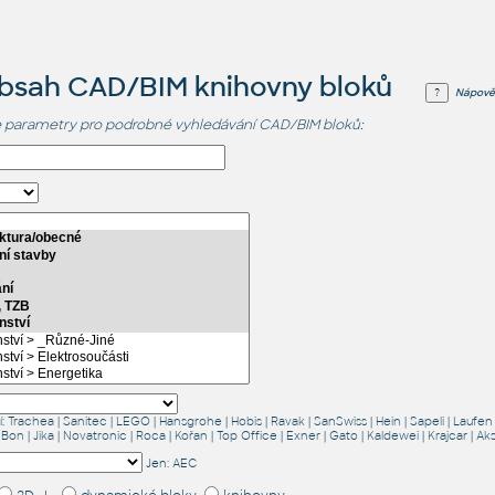
obsah CAD/BIM knihovny bloků
Nápově
 parametry pro podrobné vyhledávání CAD/BIM bloků:
í:
Trachea
|
Sanitec
|
LEGO
|
Hansgrohe
|
Hobis
|
Ravak
|
SanSwiss
|
Hein
|
Sapeli
|
Laufen
 Bon
|
Jika
|
Novatronic
|
Roca
|
Kořan
|
Top Office
|
Exner
|
Gato
|
Kaldewei
|
Krajcar
|
Ak
Jen:
AEC