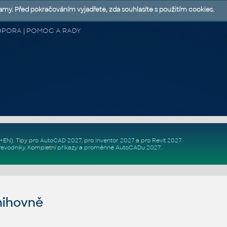
lamy. Před pokračováním vyjadřete, zda souhlasíte s použitím cookies.
 PODPORA | POMOC A RADY
Z+EN)
. Tipy pro
AutoCAD 2027
, pro
Inventor 2027
a pro
Revit 2027
.
řevodníky
.
Kompletní
příkazy
a
proměnné AutoCADu 2027
.
nihovně