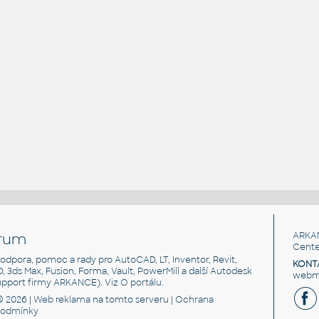
rum
ARKA
Cente
, podpora, pomoc a rady pro AutoCAD, LT, Inventor, Revit,
KONT
3D, 3ds Max, Fusion, Forma, Vault, PowerMill a další Autodesk
webma
support firmy ARKANCE). Viz
O portálu
.
© 2026 |
Web reklama
na tomto serveru |
Ochrana
podmínky