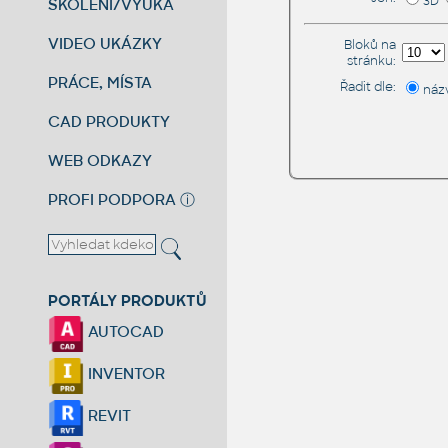
3D
ŠKOLENÍ/VÝUKA
VIDEO UKÁZKY
Bloků na
stránku:
PRÁCE, MÍSTA
Řadit dle:
náz
CAD PRODUKTY
WEB ODKAZY
PROFI PODPORA
ⓘ
PORTÁLY PRODUKTŮ
AUTOCAD
INVENTOR
REVIT