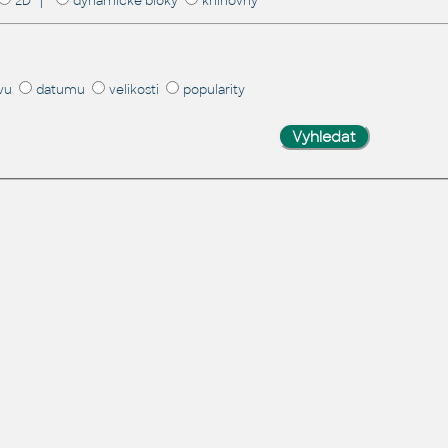
2D |
dynamické bloky
knihovny
vu
datumu
velikosti
popularity