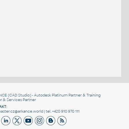
NCE
(CAD Studio) - Autodesk Platinum Partner & Training
r & Services Partner
AKT:
ster.cz@arkance.world | tel. +420 910 970 111