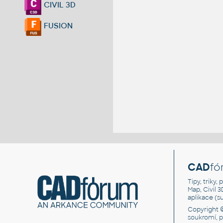
CIVIL 3D
FUSION
CAD
fó
Tipy, triky
Map, Civil 
aplikace (
Copyright 
soukromí, 