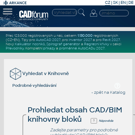
CZ
|
SK
|
EN
|
DE
Přes 123.000 registrovaných u nás, celkem
1.130.000
registrovaných
(CZ+EN)
. Tipy pro
AutoCAD 2027
, pro
Inventor 2027
a pro
Revit 2027
.
Nový
Kalkulátor nosníků
,
Spirograf generátor
a
Regresní křivky
v sekci
Převodníky
.
Kompletní
příkazy
a
proměnné AutoCADu 2027
.
Vyhledat v Knihovně
Podrobné vyhledávání
« zpět na Katalog
Prohledat obsah CAD/BIM
knihovny bloků
Nápověda
Zadejte parametry pro podrobné