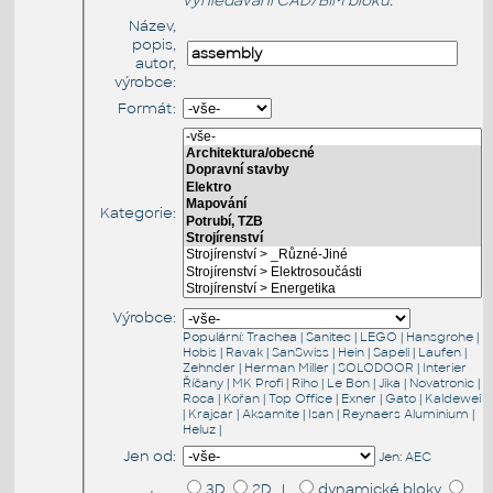
vyhledávání CAD/BIM bloků:
Název,
popis,
autor,
výrobce:
Formát:
Kategorie:
Výrobce:
Populární:
Trachea
|
Sanitec
|
LEGO
|
Hansgrohe
|
Hobis
|
Ravak
|
SanSwiss
|
Hein
|
Sapeli
|
Laufen
|
Zehnder
|
Herman Miller
|
SOLODOOR
|
Interier
Říčany
|
MK Profi
|
Riho
|
Le Bon
|
Jika
|
Novatronic
|
Roca
|
Kořan
|
Top Office
|
Exner
|
Gato
|
Kaldewei
|
Krajcar
|
Aksamite
|
Isan
|
Reynaers Aluminium
|
Heluz
|
Jen od:
Jen:
AEC
3D
2D |
dynamické bloky