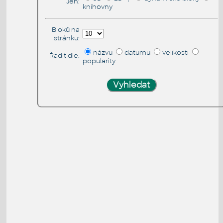
Jen:
knihovny
Bloků na
stránku:
názvu
datumu
velikosti
Řadit dle:
popularity