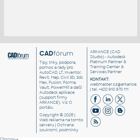
CAD
fórum
ARKANCE
(CAD
Studio) - Autodesk
Platinum Partner &
Tipy, triky, podpora,
Training Center &
pomoc a rady pro
Services Partner
AutoCAD, LT, Inventor,
Revit, Map, Civil 3D, 3ds
KONTAKT:
Max, Fusion, Forma,
webmaster.cz@arkance.w
Vault, PowerMill a další
| tel. +420 910 970 111
Autodesk aplikace
(support firmy
ARKANCE). Viz
O
portálu
.
Copyright © 2026 |
Web reklama
na tomto
serveru |
Ochrana
soukromí, podmínky