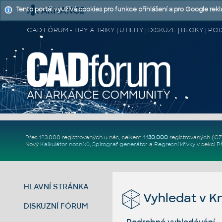
Tento portál využívá cookies pro funkce přihlášení a pro Google rek
CAD FÓRUM - TIPY A TRIKY | UTILITY | DISKUZE | BLOKY |
Přes 123.000 registrovaných u nás, celkem
1.130.000
registrovaných (C
Nový
Kalkulátor nosníků
,
Spirograf generátor
a
Regresní křivky
v sekci
P
HLAVNÍ STRÁNKA
Vyhledat v K
DISKUZNÍ FÓRUM