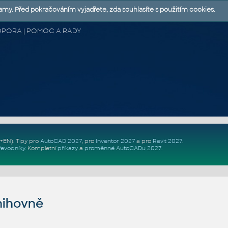
lamy. Před pokračováním vyjadřete, zda souhlasíte s použitím cookies.
 PODPORA | POMOC A RADY
Z+EN)
. Tipy pro
AutoCAD 2027
, pro
Inventor 2027
a pro
Revit 2027
.
řevodníky
.
Kompletní
příkazy
a
proměnné AutoCADu 2027
.
nihovně