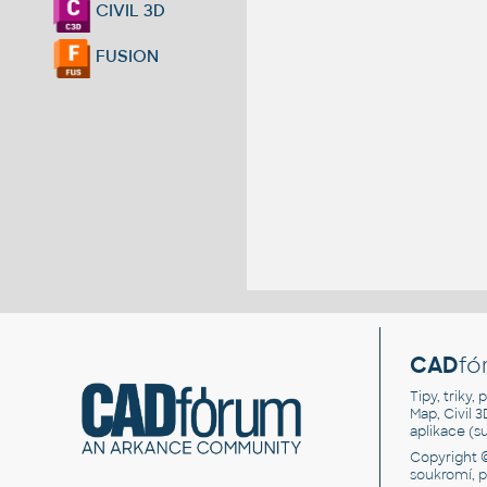
CIVIL 3D
FUSION
CAD
fó
Tipy, triky
Map, Civil 
aplikace (
Copyright 
soukromí, 