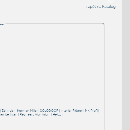
« zpět na Katalog
da
|
Zehnder
|
Herman Miller
|
SOLODOOR
|
Interier Říčany
|
MK Profi
|
samite
|
Isan
|
Reynaers Aluminium
|
Heluz
|