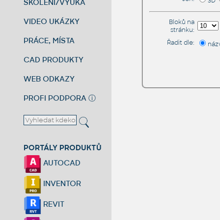
3D
ŠKOLENÍ/VÝUKA
VIDEO UKÁZKY
Bloků na
stránku:
PRÁCE, MÍSTA
Řadit dle:
náz
CAD PRODUKTY
WEB ODKAZY
PROFI PODPORA
ⓘ
PORTÁLY PRODUKTŮ
AUTOCAD
INVENTOR
REVIT