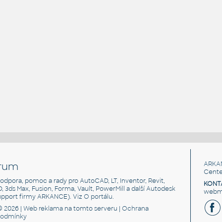
rum
ARKA
Cente
, podpora, pomoc a rady pro AutoCAD, LT, Inventor, Revit,
KONT
3D, 3ds Max, Fusion, Forma, Vault, PowerMill a další Autodesk
webma
support firmy ARKANCE). Viz
O portálu
.
© 2026 |
Web reklama
na tomto serveru |
Ochrana
podmínky