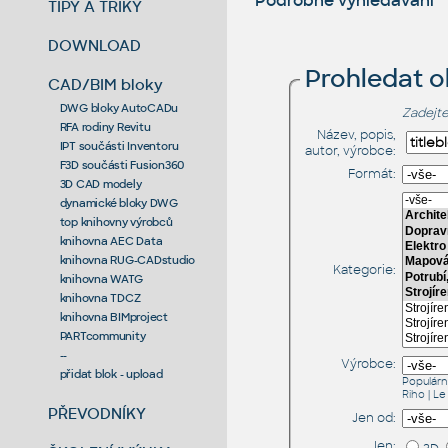
Podrobné vyhledávání
TIPY A TRIKY
DOWNLOAD
Prohledat 
CAD/BIM bloky
DWG bloky AutoCADu
Zadejte
RFA rodiny Revitu
Název, popis,
IPT součásti Inventoru
autor, výrobce:
F3D součásti Fusion360
Formát:
3D CAD modely
dynamické bloky DWG
top knihovny výrobců
knihovna AEC Data
knihovna RUG-CADstudio
Kategorie:
knihovna WATG
knihovna TDCZ
knihovna BIMproject
PARTcommunity
--
Výrobce:
přidat blok - upload
Populárn
Riho
|
Le
PŘEVODNÍKY
Jen od:
Jen: