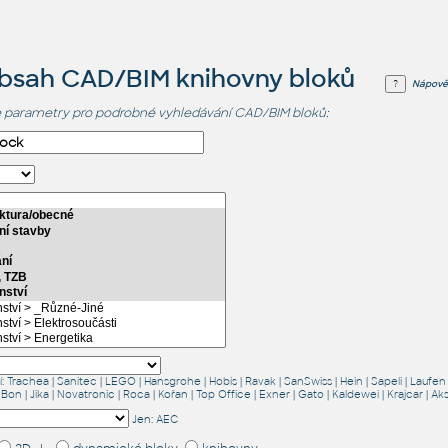
obsah CAD/BIM knihovny bloků
Nápově
 parametry pro podrobné vyhledávání CAD/BIM bloků:
í:
Trachea
|
Sanitec
|
LEGO
|
Hansgrohe
|
Hobis
|
Ravak
|
SanSwiss
|
Hein
|
Sapeli
|
Laufen
 Bon
|
Jika
|
Novatronic
|
Roca
|
Kořan
|
Top Office
|
Exner
|
Gato
|
Kaldewei
|
Krajcar
|
Ak
Jen:
AEC