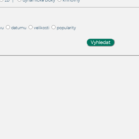
2D |
dynamické bloky
knihovny
vu
datumu
velikosti
popularity