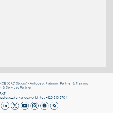
NCE
(CAD Studio) - Autodesk Platinum Partner & Training
r & Services Partner
AKT:
ster.cz@arkance.world | tel. +420 910 970 111