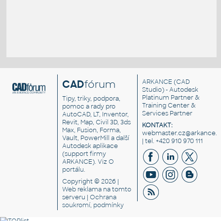
CAD
fórum
ARKANCE
(CAD
Studio) - Autodesk
Platinum Partner &
Tipy, triky, podpora,
Training Center &
pomoc a rady pro
Services Partner
AutoCAD, LT, Inventor,
Revit, Map, Civil 3D, 3ds
KONTAKT:
Max, Fusion, Forma,
webmaster.cz@arkance.w
Vault, PowerMill a další
| tel. +420 910 970 111
Autodesk aplikace
(support firmy
ARKANCE). Viz
O
portálu
.
Copyright © 2026 |
Web reklama
na tomto
serveru |
Ochrana
soukromí, podmínky