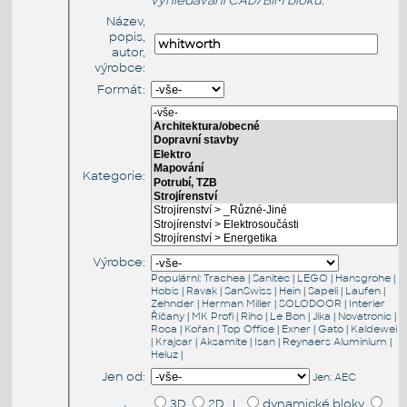
vyhledávání CAD/BIM bloků:
Název,
popis,
autor,
výrobce:
Formát:
Kategorie:
Výrobce:
Populární:
Trachea
|
Sanitec
|
LEGO
|
Hansgrohe
|
Hobis
|
Ravak
|
SanSwiss
|
Hein
|
Sapeli
|
Laufen
|
Zehnder
|
Herman Miller
|
SOLODOOR
|
Interier
Říčany
|
MK Profi
|
Riho
|
Le Bon
|
Jika
|
Novatronic
|
Roca
|
Kořan
|
Top Office
|
Exner
|
Gato
|
Kaldewei
|
Krajcar
|
Aksamite
|
Isan
|
Reynaers Aluminium
|
Heluz
|
Jen od:
Jen:
AEC
3D
2D |
dynamické bloky