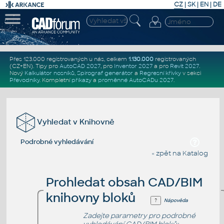
CZ
|
SK
|
EN
|
DE
Přes 123.000 registrovaných u nás, celkem
1.130.000
registrovaných
(CZ+EN)
. Tipy pro
AutoCAD 2027
, pro
Inventor 2027
a pro
Revit 2027
.
Nový
Kalkulátor nosníků
,
Spirograf generátor
a
Regresní křivky
v sekci
Převodníky
.
Kompletní
příkazy
a
proměnné AutoCADu 2027
.
Vyhledat v Knihovně
Podrobné vyhledávání
« zpět na Katalog
Prohledat obsah CAD/BIM
knihovny bloků
Nápověda
Zadejte parametry pro podrobné