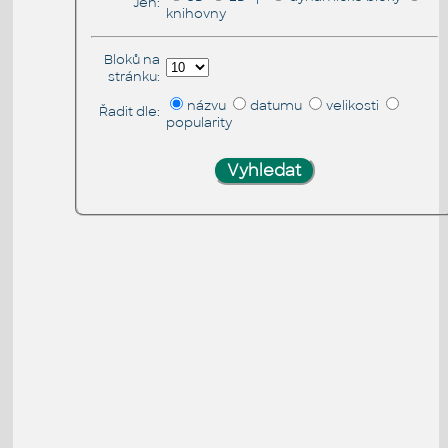
Jen:
knihovny
Bloků na
stránku:
názvu
datumu
velikosti
Řadit dle:
popularity