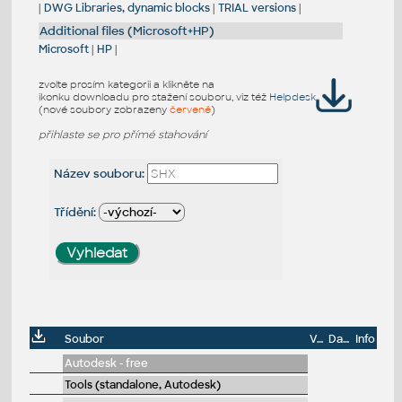
|
DWG Libraries, dynamic blocks
|
TRIAL versions
|
Additional files (Microsoft+HP)
Microsoft
|
HP
|
zvolte prosím kategorii a klikněte na
ikonku downloadu pro stažení souboru, viz též
Helpdesk
(nové soubory zobrazeny
červeně
)
přihlaste se pro přímé stahování
Název souboru:
Třídění:
Soubor
Velikost
Datum
Info
Autodesk - free
Tools (standalone, Autodesk)