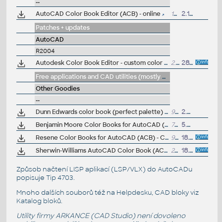
--
AutoCAD Color Book Editor (ACB) - online
100kB
2.10.2013
Patches + updates
AutoCAD
R2004
Autodesk Color Book Editor - custom color books utility for the AutoCAD 2004,2006,2008... family
2.23MB
28.5.2008
Free applications and CAD utilities (mostly our freeware & trials)
Other Goodies
--
Dunn Edwards color book (perfect palette) for AutoCAD (ACB)
92kB
2.5.2013
Benjamin Moore Color Books for AutoCAD (ACB)
75kB
5.4.2012
Resene Color Books for AutoCAD (ACB) - COLORSTEEL Roof Colours plus other palettes
9591
18.8.2008
Sherwin-Williams AutoCAD Color Book (ACB color collection)
228kB
18.8.2008
Způsob načtení LISP aplikací (LSP/VLX) do AutoCADu
popisuje
Tip 4703
.
Mnoho dalších souborů též na
Helpdesku
, CAD bloky viz
Katalog bloků
.
Utility firmy ARKANCE (CAD Studio) není dovoleno