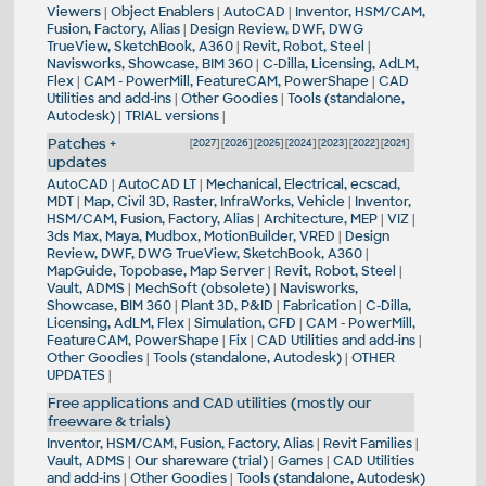
Viewers
|
Object Enablers
|
AutoCAD
|
Inventor, HSM/CAM,
Fusion, Factory, Alias
|
Design Review, DWF, DWG
TrueView, SketchBook, A360
|
Revit, Robot, Steel
|
Navisworks, Showcase, BIM 360
|
C-Dilla, Licensing, AdLM,
Flex
|
CAM - PowerMill, FeatureCAM, PowerShape
|
CAD
Utilities and add-ins
|
Other Goodies
|
Tools (standalone,
Autodesk)
|
TRIAL versions
|
Patches +
[
2027
] [
2026
] [
2025
] [
2024
] [
2023
] [
2022
] [
2021
]
updates
AutoCAD
|
AutoCAD LT
|
Mechanical, Electrical, ecscad,
MDT
|
Map, Civil 3D, Raster, InfraWorks, Vehicle
|
Inventor,
HSM/CAM, Fusion, Factory, Alias
|
Architecture, MEP
|
VIZ
|
3ds Max, Maya, Mudbox, MotionBuilder, VRED
|
Design
Review, DWF, DWG TrueView, SketchBook, A360
|
MapGuide, Topobase, Map Server
|
Revit, Robot, Steel
|
Vault, ADMS
|
MechSoft (obsolete)
|
Navisworks,
Showcase, BIM 360
|
Plant 3D, P&ID
|
Fabrication
|
C-Dilla,
Licensing, AdLM, Flex
|
Simulation, CFD
|
CAM - PowerMill,
FeatureCAM, PowerShape
|
Fix
|
CAD Utilities and add-ins
|
Other Goodies
|
Tools (standalone, Autodesk)
|
OTHER
UPDATES
|
Free applications and CAD utilities (mostly our
freeware & trials)
Inventor, HSM/CAM, Fusion, Factory, Alias
|
Revit Families
|
Vault, ADMS
|
Our shareware (trial)
|
Games
|
CAD Utilities
and add-ins
|
Other Goodies
|
Tools (standalone, Autodesk)