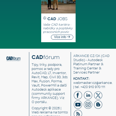
CAD
JOBS
Vaše CAD kariéra -
nabídky a poptávky
pracovních pozic
Více info
CAD
fórum
ARKANCE CZ/SK
(CAD
Studio) - Autodesk
Platinum Partner &
Tipy, triky, podpora,
Training Center &
pomoc a rady pro
Services Partner
AutoCAD, LT, Inventor,
Revit, Map, Civil 3D, 3ds
KONTAKT:
Max, Fusion, Forma,
webmaster.cz@arkance.w
Vault, PowerMill a další
| tel. +420 910 970 111
Autodesk aplikace
(community support
firmy ARKANCE). Viz
O portálu
.
Copyright © 2026 |
Web reklama
na tomto