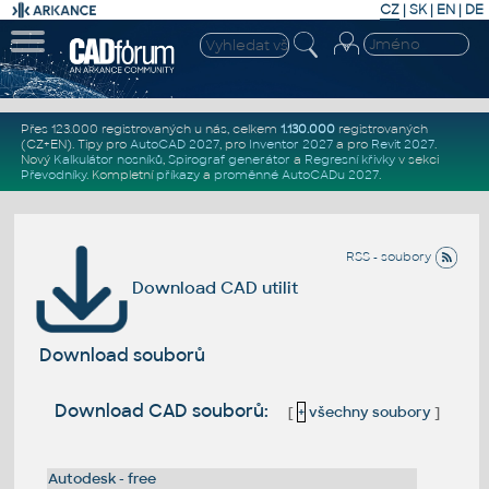
CZ
|
SK
|
EN
|
DE
Přes 123.000 registrovaných u nás, celkem
1.130.000
registrovaných
(CZ+EN)
. Tipy pro
AutoCAD 2027
, pro
Inventor 2027
a pro
Revit 2027
.
Nový
Kalkulátor nosníků
,
Spirograf generátor
a
Regresní křivky
v sekci
Převodníky
.
Kompletní
příkazy
a
proměnné AutoCADu 2027
.
RSS - soubory
Download CAD utilit
Download souborů
Download CAD souborů:
[
+
všechny soubory
]
Autodesk - free