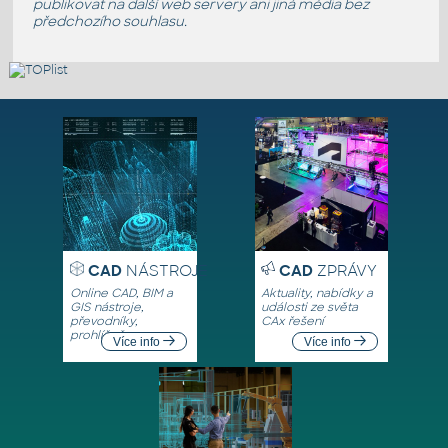
publikovat na další web servery ani jiná média bez
předchozího souhlasu.
CAD
NÁSTROJE
CAD
ZPRÁVY
Online CAD, BIM a
Aktuality, nabídky a
GIS nástroje,
události ze světa
převodníky,
CAx řešení
prohlížeče
Více info
Více info