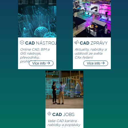
CAD
NÁSTROJE
CAD
ZPRÁVY
Online CAD, BIM a
Aktuality, nabídky a
GIS nástroje,
události ze světa
převodníky,
CAx řešení
prohlížeče
Více info
Více info
CAD
JOBS
Vaše CAD kariéra -
nabídky a poptávky