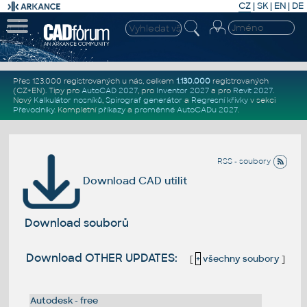
CZ
|
SK
|
EN
|
DE
Přes 123.000 registrovaných u nás, celkem
1.130.000
registrovaných
(CZ+EN)
. Tipy pro
AutoCAD 2027
, pro
Inventor 2027
a pro
Revit 2027
.
Nový
Kalkulátor nosníků
,
Spirograf generátor
a
Regresní křivky
v sekci
Převodníky
.
Kompletní
příkazy
a
proměnné AutoCADu 2027
.
RSS - soubory
Download CAD utilit
Download souborů
Download OTHER UPDATES:
[
+
všechny soubory
]
Autodesk - free