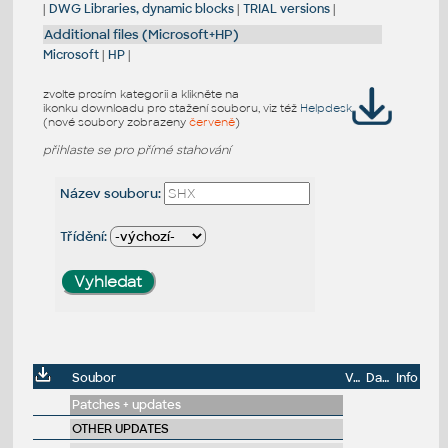
|
DWG Libraries, dynamic blocks
|
TRIAL versions
|
Additional files (Microsoft+HP)
Microsoft
|
HP
|
zvolte prosím kategorii a klikněte na
ikonku downloadu pro stažení souboru, viz též
Helpdesk
(nové soubory zobrazeny
červeně
)
přihlaste se pro přímé stahování
Název souboru:
Třídění:
Soubor
Velikost
Datum
Info
Patches + updates
OTHER UPDATES