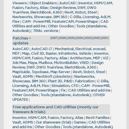
Viewers
|
Object Enablers
|
AutoCAD
|
Inventor, HSM/CAM,
Fusion, Factory, Alias
|
Design Review, DWF, DWG
TrueView, SketchBook, A360
|
Revit, Robot, Steel
|
Navisworks, Showcase, BIM 360
|
C-Dilla, Licensing, AdLM,
Flex
|
CAM - PowerMill, FeatureCAM, PowerShape
|
CAD
Utilities and add-ins
|
Other Goodies
|
Tools (standalone,
Autodesk)
|
TRIAL versions
|
Patches +
[
2027
] [
2026
] [
2025
] [
2024
] [
2023
] [
2022
] [
2021
]
updates
AutoCAD
|
AutoCAD LT
|
Mechanical, Electrical, ecscad,
MDT
|
Map, Civil 3D, Raster, InfraWorks, Vehicle
|
Inventor,
HSM/CAM, Fusion, Factory, Alias
|
Architecture, MEP
|
VIZ
|
3ds Max, Maya, Mudbox, MotionBuilder, VRED
|
Design
Review, DWF, DWG TrueView, SketchBook, A360
|
MapGuide, Topobase, Map Server
|
Revit, Robot, Steel
|
Vault, ADMS
|
MechSoft (obsolete)
|
Navisworks,
Showcase, BIM 360
|
Plant 3D, P&ID
|
Fabrication
|
C-Dilla,
Licensing, AdLM, Flex
|
Simulation, CFD
|
CAM - PowerMill,
FeatureCAM, PowerShape
|
Fix
|
CAD Utilities and add-ins
|
Other Goodies
|
Tools (standalone, Autodesk)
|
OTHER
UPDATES
|
Free applications and CAD utilities (mostly our
freeware & trials)
Inventor, HSM/CAM, Fusion, Factory, Alias
|
Revit Families
|
Vault, ADMS
|
Our shareware (trial)
|
Games
|
CAD Utilities
and add-ins
|
Other Goodies
|
Tools (standalone, Autodesk)