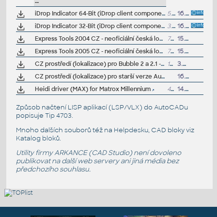
--
iDrop Indicator 64-Bit (iDrop client component for MSIE, x64)
5.5MB
16.7.2007
iDrop Indicator 32-Bit (iDrop client component for MSIE, x86)
3.8MB
16.7.2007
Express Tools 2004 CZ - neoficiální česká lokalizace ET2004 pro AutoCAD 2004
770kB
15.7.2007
Express Tools 2005 CZ - neoficiální česká lokalizace ET2005 pro AutoCAD 2005
786kB
15.7.2007
CZ prostředí (lokalizace) pro Bubble 2 a 2.1 - viz www.bubblecad.com
148kB
3.6.2003
CZ prostředí (lokalizace) pro starší verze AutoSketch,Actrix,LT2000,CADoverlay (nutné autorizační kódy)
16.5.2000
Heidi driver (MAX) for Matrox Millennium
470kB
14.8.1997
Způsob načtení LISP aplikací (LSP/VLX) do AutoCADu
popisuje
Tip 4703
.
Mnoho dalších souborů též na
Helpdesku
, CAD bloky viz
Katalog bloků
.
Utility firmy ARKANCE (CAD Studio) není dovoleno
publikovat na další web servery ani jiná média bez
předchozího souhlasu.