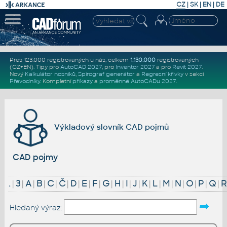
CZ
|
SK
|
EN
|
DE
Přes 123.000 registrovaných u nás, celkem
1.130.000
registrovaných
(CZ+EN)
. Tipy pro
AutoCAD 2027
, pro
Inventor 2027
a pro
Revit 2027
.
Nový
Kalkulátor nosníků
,
Spirograf generátor
a
Regresní křivky
v sekci
Převodníky
.
Kompletní
příkazy
a
proměnné AutoCADu 2027
.
Výkladový slovník CAD pojmů
CAD pojmy
.
|
3
|
A
|
B
|
C
|
Č
|
D
|
E
|
F
|
G
|
H
|
I
|
J
|
K
|
L
|
M
|
N
|
O
|
P
|
Q
|
R
Hledaný výraz: