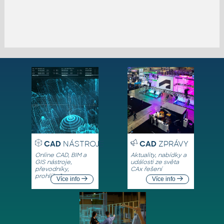
CAD
NÁSTROJE
CAD
ZPRÁVY
Online CAD, BIM a
Aktuality, nabídky a
GIS nástroje,
události ze světa
převodníky,
CAx řešení
prohlížeče
Více info
Více info