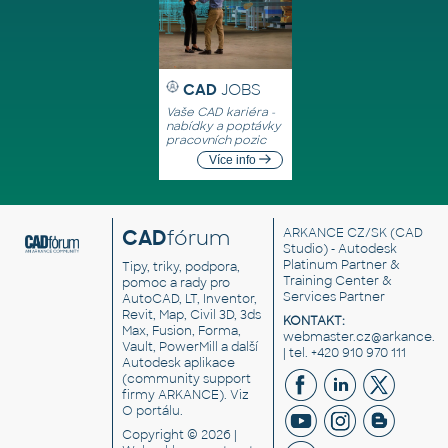
CAD
JOBS
Vaše CAD kariéra -
nabídky a poptávky
pracovních pozic
Více info
CAD
fórum
ARKANCE CZ/SK
(CAD
Studio) - Autodesk
Platinum Partner &
Tipy, triky, podpora,
Training Center &
pomoc a rady pro
Services Partner
AutoCAD, LT, Inventor,
Revit, Map, Civil 3D, 3ds
KONTAKT:
Max, Fusion, Forma,
webmaster.cz@arkance.w
Vault, PowerMill a další
| tel. +420 910 970 111
Autodesk aplikace
(community support
firmy ARKANCE). Viz
O portálu
.
Copyright © 2026 |