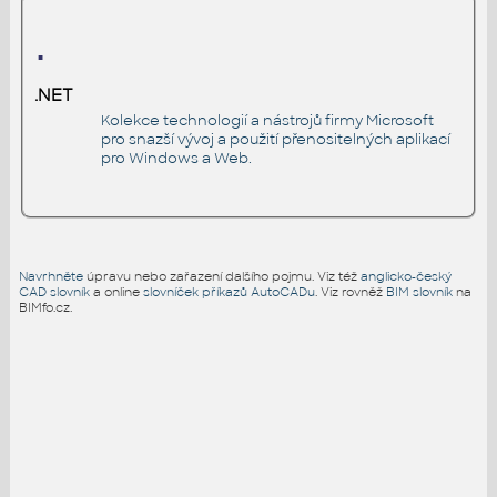
.
.NET
Kolekce technologií a nástrojů firmy Microsoft
pro snazší vývoj a použití přenositelných aplikací
pro Windows a Web.
Navrhněte
úpravu nebo zařazení dalšího pojmu. Viz též
anglicko-český
CAD slovník
a online
slovníček příkazů AutoCADu
. Viz rovněž
BIM slovník
na
BIMfo.cz.