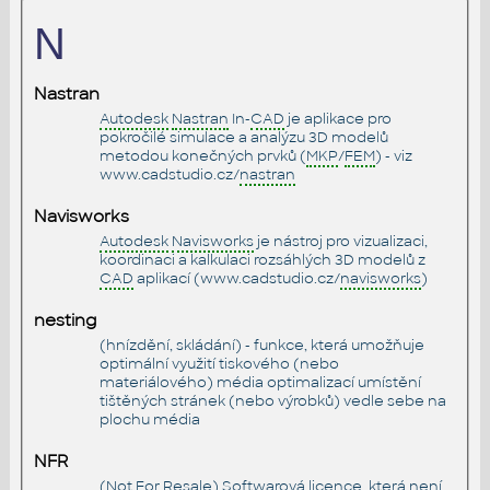
N
Nastran
Autodesk
Nastran
In-
CAD
je aplikace pro
pokročilé simulace a analýzu 3D modelů
metodou konečných prvků (
MKP
/
FEM
) - viz
www.cadstudio.cz/
nastran
Navisworks
Autodesk
Navisworks
je nástroj pro vizualizaci,
koordinaci a kalkulaci rozsáhlých 3D modelů z
CAD
aplikací (www.cadstudio.cz/
navisworks
)
nesting
(hnízdění, skládání) - funkce, která umožňuje
optimální využití tiskového (nebo
materiálového) média optimalizací umístění
tištěných stránek (nebo výrobků) vedle sebe na
plochu média
NFR
(Not For Resale) Softwarová licence, která není