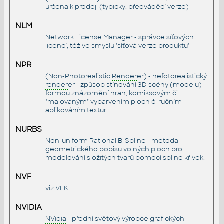
určena k prodeji (typicky: předváděcí verze)
NLM
Network License Manager - správce síťových
licencí; též ve smyslu 'síťová verze produktu'
NPR
(Non-Photorealistic
Render
er) - nefotorealistický
render
er - způsob stínování 3D scény (modelu)
formou znázornění hran, komiksovým či
"malovaným" vybarvením ploch či ručním
aplikováním textur
NURBS
Non-uniform Rational B-Spline - metoda
geometrického popisu volných ploch pro
modelování složitých tvarů pomocí spline křivek.
NVF
viz
VFK
NVIDIA
NVidia
- přední světový výrobce grafických