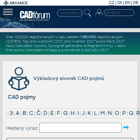
CZ
|
SK
|
EN
|
DE
Přes 123.000 registrovaných u nás, celkem
1.130.000
registrovaných
(CZ+EN)
. Tipy pro
AutoCAD 2027
, pro
Inventor 2027
a pro
Revit 2027
.
Nový
Kalkulátor nosníků
,
Spirograf generátor
a
Regresní křivky
v sekci
Převodníky
.
Kompletní
příkazy
a
proměnné AutoCADu 2027
.
Výkladový slovník CAD pojmů
CAD pojmy
.
|
3
|
A
|
B
|
C
|
Č
|
D
|
E
|
F
|
G
|
H
|
I
|
J
|
K
|
L
|
M
|
N
|
O
|
P
|
Q
|
R
Hledaný výraz: