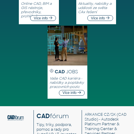
Online CAD, BIM a
Aktuality, nabídky a
GIS nástroje,
události ze světa
převodníky,
CAx řešení
prohlížeče
Více info
Více info
CAD
JOBS
Vaše CAD kariéra -
nabídky a poptávky
pracovních pozic
Více info
CAD
fórum
ARKANCE CZ/SK
(CAD
Studio) - Autodesk
Platinum Partner &
Tipy, triky, podpora,
Training Center &
pomoc a rady pro
Services Partner