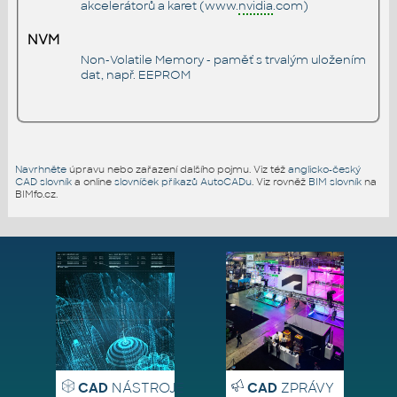
akcelerátorů a karet (www.
nvidia
.com)
NVM
Non-Volatile Memory - paměť s trvalým uložením
dat, např. EEPROM
Navrhněte
úpravu nebo zařazení dalšího pojmu. Viz též
anglicko-český
CAD slovník
a online
slovníček příkazů AutoCADu
. Viz rovněž
BIM slovník
na
BIMfo.cz.
CAD
NÁSTROJE
CAD
ZPRÁVY