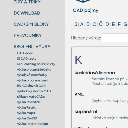
TIPY A TRIKY
CAD pojmy
DOWNLOAD
CAD+BIM BLOKY
.
|
3
|
A
|
B
|
C
|
Č
|
D
|
E
|
F
|
G
PŘEVODNÍKY
Hledaný výraz:
ŠKOLENÍ | VÝUKA
CAD video
K
☑ CAD testy
☑ eLearning online kurzy
výuka pro začátečníky
kaskádová licence
vývojové prostředky
čerpání licence při 
výuka programování
Mechanical (je-li k di
EN-CZ slovník CAD
výkladový slovník CAD
KML
příkazy AutoCADu
Keyhole Markup Lang
výuka Inventoru
výuka Revitu
koplanární
výuka Mapu
ležící ve stejné rovi
výuka Civil3D
výuka Raster Design