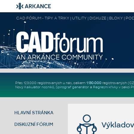
CAD FÓRUM - TIPY A TRIKY | UTILITY | DISKUZE | BLOKY |
Přes 123.000 registrovaných u nás, celkem
1.130.000
registrovaných (C
Nový
Kalkulátor nosníků
,
Spirograf generátor
a
Regresní křivky
v sekci
P
HLAVNÍ STRÁNKA
Výkladov
DISKUZNÍ FÓRUM