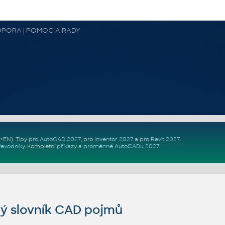
 PODPORA | POMOC A RADY
Z+EN)
. Tipy pro
AutoCAD 2027
, pro
Inventor 2027
a pro
Revit 2027
.
řevodníky
.
Kompletní
příkazy
a
proměnné AutoCADu 2027
.
ý slovník CAD pojmů