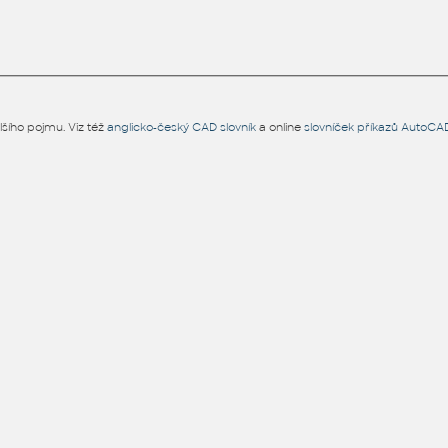
šího pojmu. Viz též
anglicko-český CAD slovník
a online
slovníček příkazů AutoCA