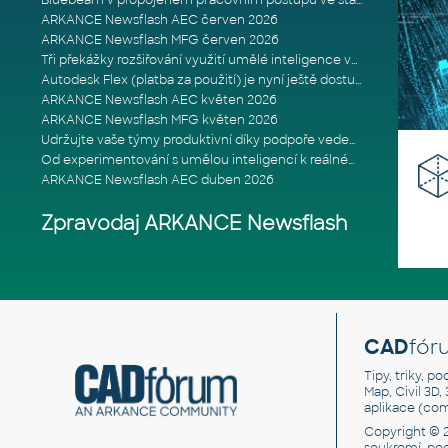
Bluebeam v propojeném pracovním postupu ve stavebnictví: Proč je int
ARKANCE Newsflash AEC červen 2026
ARKANCE Newsflash MFG červen 2026
Tři překážky rozšiřování využití umělé inteligence ve stavebním prům
Autodesk Flex (platba za použití) je nyní ještě dostupnější
ARKANCE Newsflash AEC květen 2026
ARKANCE Newsflash MFG květen 2026
Udržujte vaše týmy produktivní díky podpoře vedené odborníky
Od experimentování s umělou inteligencí k reálnému dopadu na podniká
ARKANCE Newsflash AEC duben 2026
Zpravodaj ARKANCE Newsflash
CAD
fór
Tipy, triky, p
Map, Civil 3D,
aplikace (co
Copyright © 