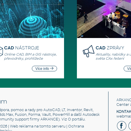
CAD
NÁSTROJE
CAD
ZPRÁVY
Online CAD, BIM a GIS nástroje,
Aktuality, nabídky a 
převodníky, prohlížeče
světa CAx řešení
Více info
Ví
um
ARKANC
Center 
odpora, pomoc a rady pro AutoCAD, LT, Inventor, Revit,
KONTAK
 3ds Max, Fusion, Forma, Vault, PowerMill a další Autodesk
webmast
mmunity support firmy ARKANCE). Viz
O portálu
.
2026 |
Web reklama
na tomto serveru |
Ochrana