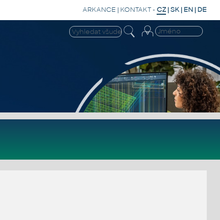
ARKANCE
|
KONTAKT
-
CZ
|
SK
|
EN
|
DE