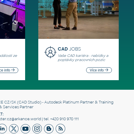
CAD
JOBS
události ze
Vaše CAD kariéra - nabídky a
poptávky pracovních pozic
ce info
Více info
E CZ/SK
(CAD Studio) - Autodesk Platinum Partner & Training
& Services Partner
T:
er.cz@arkance.world | tel. +420 910 970 111