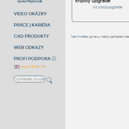
křížový upgrade
výuka MapGuide
viz
crossupgrade
VIDEO UKÁZKY
PRÁCE | KARIÉRA
CAD PRODUKTY
Navrhněte
úpravu nebo zařazení dal
WEB ODKAZY
PROFI PODPORA
ⓘ
also in ENGLISH