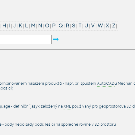
|
H
|
I
|
J
|
K
|
L
|
M
|
N
|
O
|
P
|
Q
|
R
|
S
|
T
|
U
|
V
|
W
|
X
|
Z
|
kombinovaném nasazení produktů - např. při spuštění
AutoCAD
u Mechanic
spozici)
uage - definiční jazyk založený na
XML
používaný pro geoprostorová 3D da
ně - body nebo sady bodů ležící na společné rovině v 3D prostoru