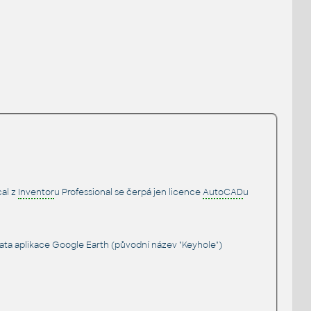
al z
Inventor
u Professional se čerpá jen licence
AutoCAD
u
ta aplikace Google Earth (původní název "Keyhole")