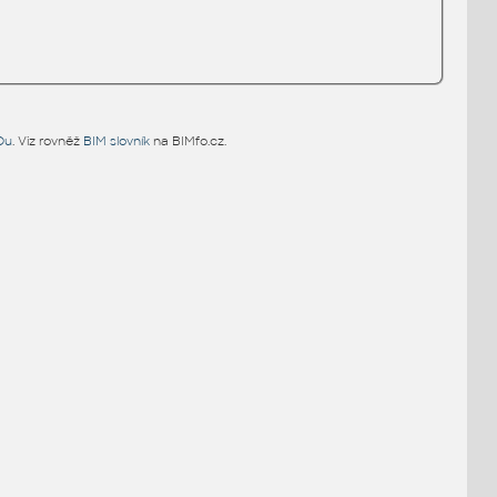
Du
. Viz rovněž
BIM slovník
na BIMfo.cz.