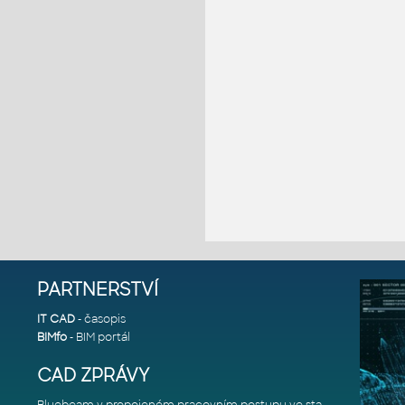
PARTNERSTVÍ
IT CAD
- časopis
BIMfo
- BIM portál
CAD ZPRÁVY