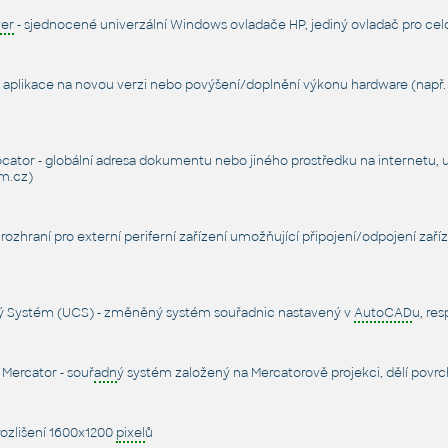
ver
- sjednocené univerzální Windows ovladače HP, jediný ovladač pro celo
 aplikace na novou verzi nebo povýšení/doplnění výkonu hardware (např
ator - globální adresa dokumentu nebo jiného prostředku na internetu, 
m.cz)
- rozhraní pro externí periferní zařízení umožňující připojení/odpojení za
ý Systém (UCS) - změněný systém souřadnic nastavený v
AutoCAD
u, res
 Mercator - souř
adn
ý systém založený na Mercatorově projekci, dělí pov
rozlišení 1600x1200
pixel
ů