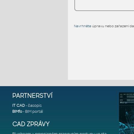
Navrhněte
úpravu nebo zařazení dal
PARTNERSTVÍ
IT CAD
- časopis
BIMfo
- BIM portál
CAD ZPRÁVY