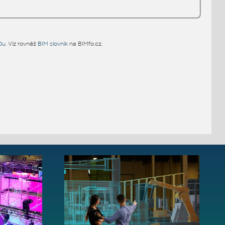
Du
. Viz rovněž
BIM slovník
na BIMfo.cz.