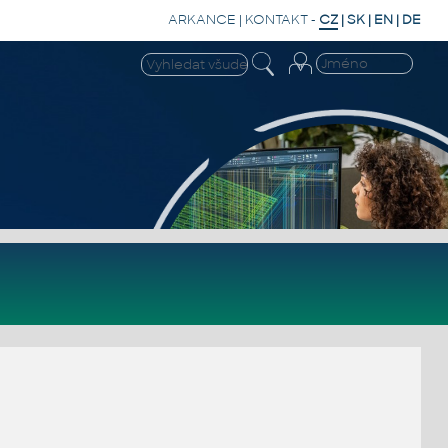
ARKANCE
|
KONTAKT
-
CZ
|
SK
|
EN
|
DE