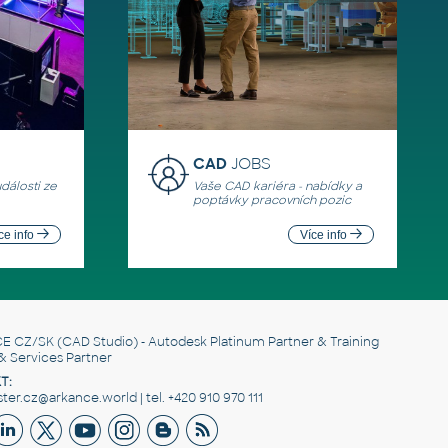
CAD
JOBS
události ze
Vaše CAD kariéra - nabídky a
poptávky pracovních pozic
ce info
Více info
E CZ/SK
(CAD Studio) - Autodesk Platinum Partner & Training
& Services Partner
T:
er.cz@arkance.world | tel. +420 910 970 111