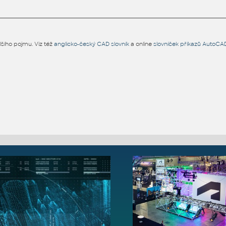
šího pojmu. Viz též
anglicko-český CAD slovník
a online
slovníček příkazů AutoCA