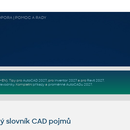
 PODPORA | POMOC A RADY
Z+EN)
. Tipy pro
AutoCAD 2027
, pro
Inventor 2027
a pro
Revit 2027
.
řevodníky
.
Kompletní
příkazy
a
proměnné AutoCADu 2027
.
ý slovník CAD pojmů