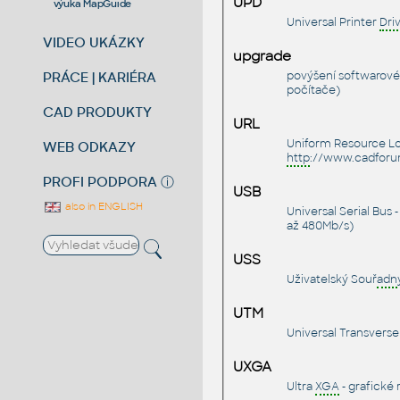
UPD
výuka MapGuide
Universal Printer
Dri
VIDEO UKÁZKY
upgrade
PRÁCE | KARIÉRA
povýšení softwarové
počítače)
CAD PRODUKTY
URL
Uniform Resource Loc
WEB ODKAZY
http
://www.cadforu
PROFI PODPORA
ⓘ
USB
also in ENGLISH
Universal Serial Bus 
až 480Mb/s)
USS
Uživatelský Souř
adn
UTM
Universal Transverse
UXGA
Ultra
XGA
- grafické 