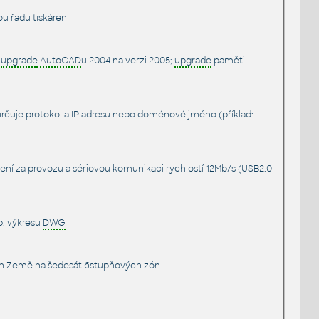
u řadu tiskáren
.
upgrade
AutoCAD
u 2004 na verzi 2005;
upgrade
paměti
určuje protokol a IP adresu nebo doménové jméno (příklad:
řízení za provozu a sériovou komunikaci rychlostí 12Mb/s (USB2.0
p. výkresu
DWG
rch Země na šedesát 6stupňových zón