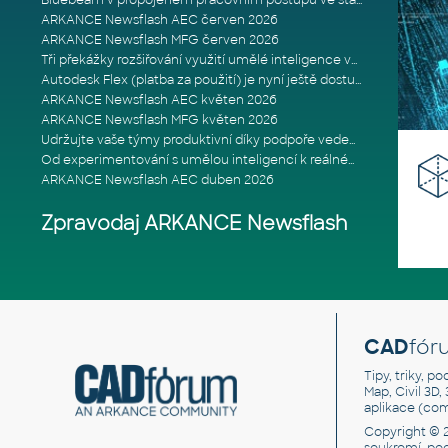
Bluebeam v propojeném pracovním postupu ve stavebnictví: Proč je int
ARKANCE Newsflash AEC červen 2026
ARKANCE Newsflash MFG červen 2026
Tři překážky rozšiřování využití umělé inteligence ve stavebním prům
Autodesk Flex (platba za použití) je nyní ještě dostupnější
ARKANCE Newsflash AEC květen 2026
ARKANCE Newsflash MFG květen 2026
Udržujte vaše týmy produktivní díky podpoře vedené odborníky
Od experimentování s umělou inteligencí k reálnému dopadu na podniká
ARKANCE Newsflash AEC duben 2026
Zpravodaj ARKANCE Newsflash
CAD
fór
Tipy, triky, p
Map, Civil 3D,
aplikace (co
Copyright © 