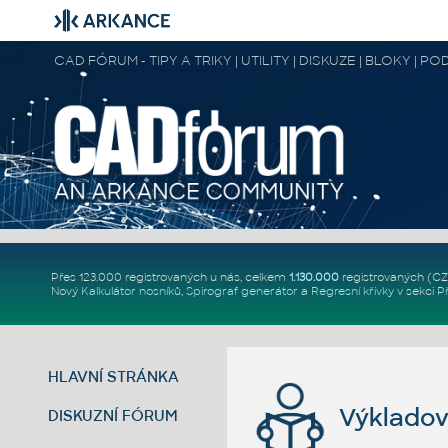
CAD FÓRUM - TIPY A TRIKY | UTILITY | DISKUZE | BLOKY |
Přes 123.000 registrovaných u nás, celkem
1.130.000
registrovaných (C
Nový
Kalkulátor nosníků
,
Spirograf generátor
a
Regresní křivky
v sekci
P
HLAVNÍ STRÁNKA
Výkladov
DISKUZNÍ FÓRUM