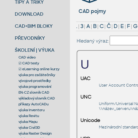
TIPY A TRIKY
CAD pojmy
DOWNLOAD
CAD+BIM BLOKY
.
|
3
|
A
|
B
|
C
|
Č
|
D
|
E
|
F
|
G
PŘEVODNÍKY
Hledaný výraz:
ŠKOLENÍ | VÝUKA
CAD video
U
☑ CAD testy
☑ eLearning online kurzy
výuka pro začátečníky
UAC
vývojové prostředky
User Account Control
výuka programování
EN-CZ slovník CAD
UNC
výkladový slovník CAD
Uniform/Universal Na
příkazy AutoCADu
\\název_serveru\náz
výuka Inventoru
výuka Revitu
Unicode
výuka Mapu
Mezinárodní standar
výuka Civil3D
výuka Raster Design