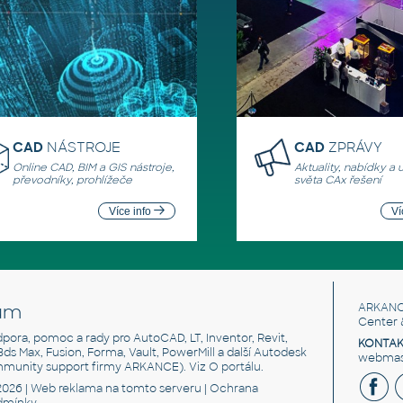
CAD
NÁSTROJE
CAD
ZPRÁVY
Online CAD, BIM a GIS nástroje,
Aktuality, nabídky a 
převodníky, prohlížeče
světa CAx řešení
Více info
Ví
um
ARKANC
Center 
odpora, pomoc a rady pro AutoCAD, LT, Inventor, Revit,
KONTAK
 3ds Max, Fusion, Forma, Vault, PowerMill a další Autodesk
webmast
mmunity support firmy ARKANCE). Viz
O portálu
.
2026 |
Web reklama
na tomto serveru |
Ochrana