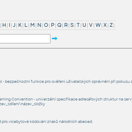
|
H
|
I
|
J
|
K
|
L
|
M
|
N
|
O
|
P
|
Q
|
R
|
S
|
T
|
U
|
V
|
W
|
X
|
Z
|
 - bezpečnostní funkce pro ověření uživatelských oprávnění při pokusu o
ming Convention - univerzální specifikace adresářových struktur na ser
ev_sdílení\název_složky
d pro vícebytové kódování znaků národních abeced.