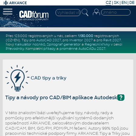
CZ
|
SK
|
EN
|
DE
Přes 123.000 registrovaných u nás, celkem
1.130.000
registrovaných
(CZ+EN)
. Tipy pro
AutoCAD 2027
, pro
Inventor 2027
a pro
Revit 2027
.
Nový
Kalkulátor nosníků
,
Spirograf generátor
a
Regresní křivky
v sekci
Převodníky
.
Kompletní
příkazy
a
proměnné AutoCADu 2027
.
CAD tipy a triky
?
Tipy a návody pro CAD/BIM aplikace Autodesk
V této znalostní bázi uveřejňujeme tipy, návody, rady a
pomůcky pro efektivnější využívání systémů dodaných
společností ARKANCE, celosvětovým dodavatelem
CAD/CAM, BIM, GIS/FM, PDM/PLM řešení. Autory 99% tipů jsou
pracovníci technické podpory firmy ARKANCE.Tipy a Triky jsou