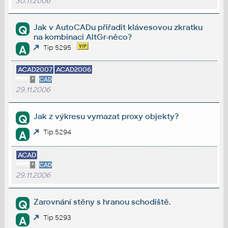
30.11.2006
Jak v AutoCADu přiřadit klávesovou zkratku
Q
na kombinaci AltGr-něco?
A
Tip 5295
ACAD2007
ACAD2006
*
CAD
29.11.2006
Jak z výkresu vymazat proxy objekty?
Q
Tip 5294
A
ACAD
*
CAD
29.11.2006
Zarovnání stěny s hranou schodiště.
Q
Tip 5293
A