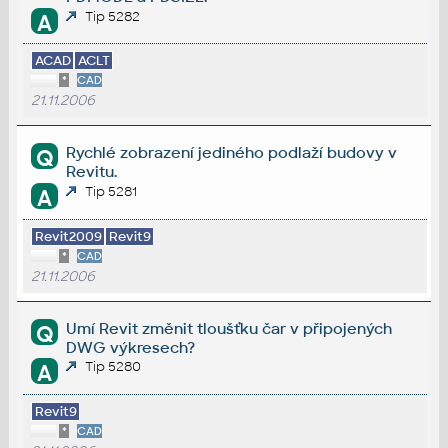
Tip 5282
A
ACAD
ACLT
*
CAD
21.11.2006
Rychlé zobrazení jediného podlaží budovy v
Q
Revitu.
Tip 5281
A
Revit2009
Revit9
*
CAD
21.11.2006
Umí Revit změnit tloušťku čar v připojených
Q
DWG výkresech?
Tip 5280
A
Revit9
*
CAD