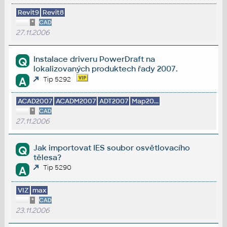
Revit9
Revit8
*
CAD
27.11.2006
Instalace driveru PowerDraft na
Q
lokalizovaných produktech řady 2007.
A
Tip 5292
ACAD2007
ACADM2007
ADT2007
Map20...
*
CAD
27.11.2006
Jak importovat IES soubor osvětlovacího
Q
tělesa?
Tip 5290
A
VIZ
max
*
CAD
23.11.2006