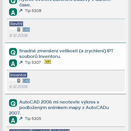
Q
čase.
Tip 5308
A
Revit9
*
CAD
8.12.2006
Snadné zmenšení velikosti (a zrychlení) IPT
Q
souborů Inventoru.
A
Tip 5307
Inventor
*
CAD
6.12.2006
AutoCAD 2006 mi neotevře výkres s
Q
podloženým snímkem mapy z AutoCADu
2007.
Tip 5305
A