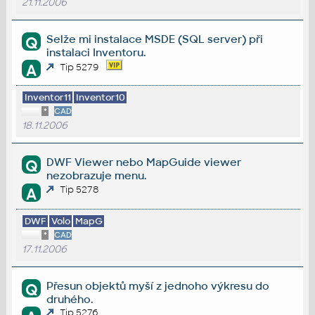
21.11.2006
Selže mi instalace MSDE (SQL server) při
Q
instalaci Inventoru.
A
Tip 5279
Inventor11
Inventor10
*
CAD
18.11.2006
DWF Viewer nebo MapGuide viewer
Q
nezobrazuje menu.
Tip 5278
A
DWF
Volo
MapG
*
CAD
17.11.2006
Přesun objektů myší z jednoho výkresu do
Q
druhého.
Tip 5276