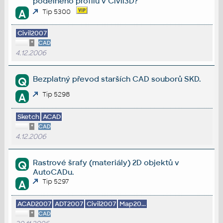
podélného profilu v Civil3D?
A
Tip 5300
Civil2007
*
CAD
4.12.2006
Bezplatný převod starších CAD souborů SKD.
Q
Tip 5298
A
Sketch
ACAD
*
CAD
4.12.2006
Rastrové šrafy (materiály) 2D objektů v
Q
AutoCADu.
Tip 5297
A
ACAD2007
ADT2007
Civil2007
Map20...
*
CAD