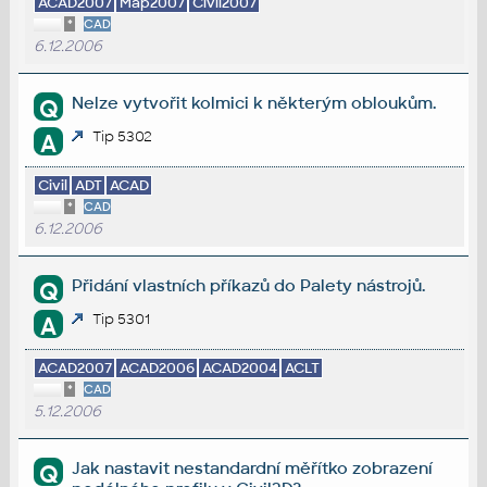
ACAD2007
Map2007
Civil2007
*
CAD
6.12.2006
Nelze vytvořit kolmici k některým obloukům.
Q
Tip 5302
A
Civil
ADT
ACAD
*
CAD
6.12.2006
Přidání vlastních příkazů do Palety nástrojů.
Q
Tip 5301
A
ACAD2007
ACAD2006
ACAD2004
ACLT
*
CAD
5.12.2006
Jak nastavit nestandardní měřítko zobrazení
Q