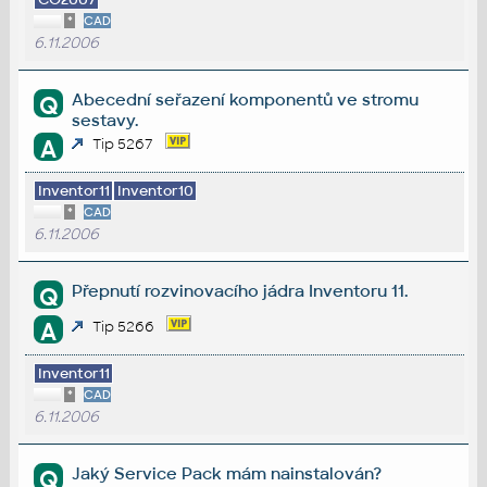
*
CAD
6.11.2006
Abecední seřazení komponentů ve stromu
Q
sestavy.
A
Tip 5267
Inventor11
Inventor10
*
CAD
6.11.2006
Přepnutí rozvinovacího jádra Inventoru 11.
Q
A
Tip 5266
Inventor11
*
CAD
6.11.2006
Jaký Service Pack mám nainstalován?
Q