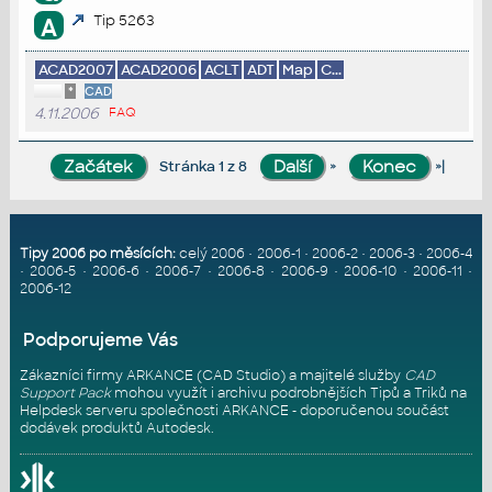
Tip 5263
A
ACAD2007
ACAD2006
ACLT
ADT
Map
C...
*
CAD
4.11.2006
FAQ
»
»|
Stránka 1 z 8
Tipy 2006 po měsících:
celý 2006
•
2006-1
•
2006-2
•
2006-3
•
2006-4
•
2006-5
•
2006-6
•
2006-7
•
2006-8
•
2006-9
•
2006-10
•
2006-11
•
2006-12
Podporujeme Vás
Zákazníci firmy ARKANCE (CAD Studio) a majitelé služby
CAD
Support Pack
mohou využít i archivu podrobnějších Tipů a Triků na
Helpdesk serveru
společnosti ARKANCE - doporučenou součást
dodávek produktů Autodesk.