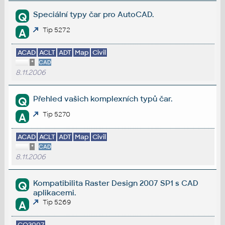
Speciální typy čar pro AutoCAD.
Q
Tip 5272
A
ACAD
ACLT
ADT
Map
Civil
*
CAD
8.11.2006
Přehled vašich komplexních typů čar.
Q
Tip 5270
A
ACAD
ACLT
ADT
Map
Civil
*
CAD
8.11.2006
Kompatibilita Raster Design 2007 SP1 s CAD
Q
aplikacemi.
Tip 5269
A
CO2007