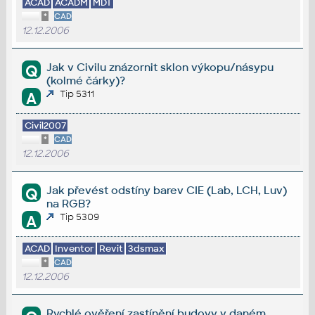
ACAD
ACADM
MDT
*
CAD
12.12.2006
Jak v Civilu znázornit sklon výkopu/násypu
Q
(kolmé čárky)?
Tip 5311
A
Civil2007
*
CAD
12.12.2006
Jak převést odstíny barev CIE (Lab, LCH, Luv)
Q
na RGB?
Tip 5309
A
ACAD
Inventor
Revit
3dsmax
*
CAD
12.12.2006
Rychlé ověření zastínění budovy v daném