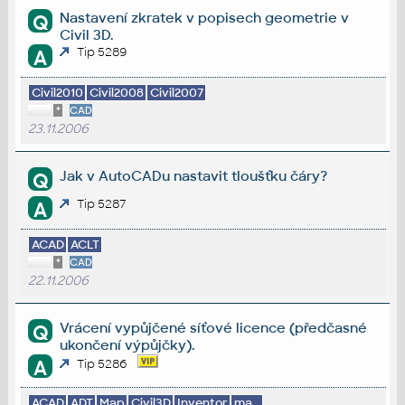
Nastavení zkratek v popisech geometrie v
Q
Civil 3D.
Tip 5289
A
Civil2010
Civil2008
Civil2007
*
CAD
23.11.2006
Jak v AutoCADu nastavit tloušťku čáry?
Q
Tip 5287
A
ACAD
ACLT
*
CAD
22.11.2006
Vrácení vypůjčené síťové licence (předčasné
Q
ukončení výpůjčky).
A
Tip 5286
ACAD
ADT
Map
Civil3D
Inventor
ma...