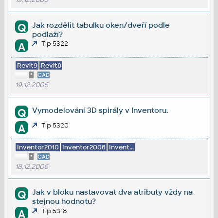
Jak rozdělit tabulku oken/dveří podle
Q
podlaží?
Tip 5322
A
Revit9
Revit8
*
CAD
19.12.2006
Vymodelování 3D spirály v Inventoru.
Q
Tip 5320
A
Inventor2010
Inventor2008
Invent...
*
CAD
18.12.2006
Jak v bloku nastavovat dva atributy vždy na
Q
stejnou hodnotu?
Tip 5318
A