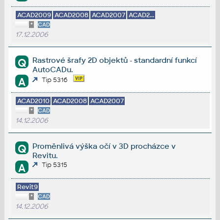
ACAD2009
ACAD2008
ACAD2007
ACAD2...
*
CAD
17.12.2006
Rastrové šrafy 2D objektů - standardní funkcí
Q
AutoCADu.
A
Tip 5316
ACAD2010
ACAD2008
ACAD2007
*
CAD
14.12.2006
Proměnlivá výška očí v 3D procházce v
Q
Revitu.
Tip 5315
A
Revit9
*
CAD
14.12.2006