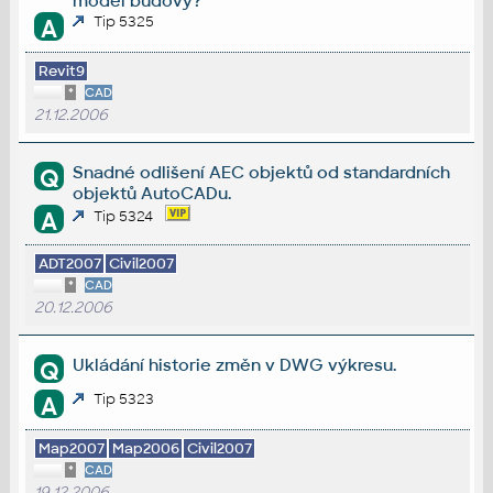
model budovy?
Tip 5325
A
Revit9
*
CAD
21.12.2006
Snadné odlišení AEC objektů od standardních
Q
objektů AutoCADu.
A
Tip 5324
ADT2007
Civil2007
*
CAD
20.12.2006
Ukládání historie změn v DWG výkresu.
Q
Tip 5323
A
Map2007
Map2006
Civil2007
*
CAD
19.12.2006