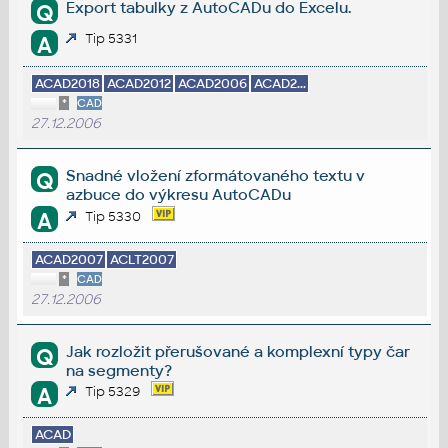
Export tabulky z AutoCADu do Excelu.
Q
Tip 5331
A
ACAD2018
ACAD2012
ACAD2006
ACAD2...
*
CAD
27.12.2006
Snadné vložení zformátovaného textu v
Q
azbuce do výkresu AutoCADu
A
Tip 5330
ACAD2007
ACLT2007
*
CAD
27.12.2006
Jak rozložit přerušované a komplexní typy čar
Q
na segmenty?
A
Tip 5329
ACAD