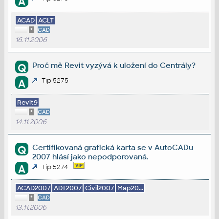
A
ACAD
ACLT
*
CAD
16.11.2006
Proč mě Revit vyzývá k uložení do Centrály?
Q
Tip 5275
A
Revit9
*
CAD
14.11.2006
Certifikovaná grafická karta se v AutoCADu
Q
2007 hlásí jako nepodporovaná.
A
Tip 5274
ACAD2007
ADT2007
Civil2007
Map20...
*
CAD
13.11.2006