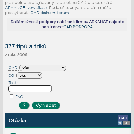
pravidelně uveřejňovány i v bulletinu CAD profesionálů -
ARKANCE Newsflash
. Řadu užitečných rad vám může
poskytnout i
CAD diskuzní fórum
.
Další možnosti podpory nabízené firmou ARKANCE najdete
na stránce
CAD PODPORA
377 tipů a triků
z roku 2006
CAD:
OS:
Text:
FAQ
CAD
Otázka
%
platforma