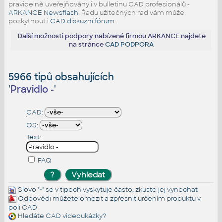
pravidelně uveřejňovány i v bulletinu CAD profesionálů -
ARKANCE Newsflash
. Řadu užitečných rad vám může
poskytnout i
CAD diskuzní fórum
.
Další možnosti podpory nabízené firmou ARKANCE najdete
na stránce
CAD PODPORA
5966 tipů obsahujících
'
Pravidlo -
'
CAD:
OS:
Text:
FAQ
Slovo "
-
" se v tipech vyskytuje často, zkuste jej
vynechat
Odpovědi můžete omezit a zpřesnit určením produktu v
poli CAD
Hledáte
CAD videoukázky
?