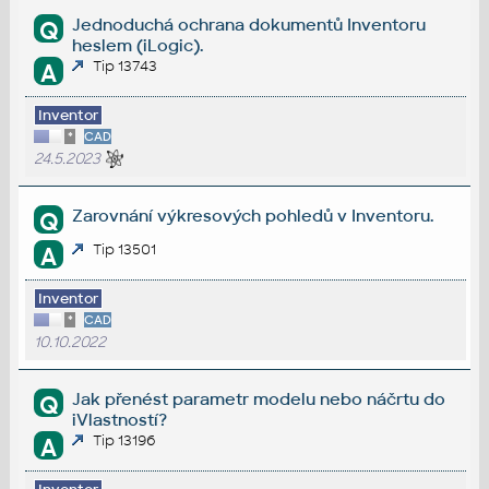
Jednoduchá ochrana dokumentů Inventoru
Q
heslem (iLogic).
Tip 13743
A
Inventor
*
CAD
24.5.2023
Zarovnání výkresových pohledů v Inventoru.
Q
Tip 13501
A
Inventor
*
CAD
10.10.2022
Jak přenést parametr modelu nebo náčrtu do
Q
iVlastností?
Tip 13196
A