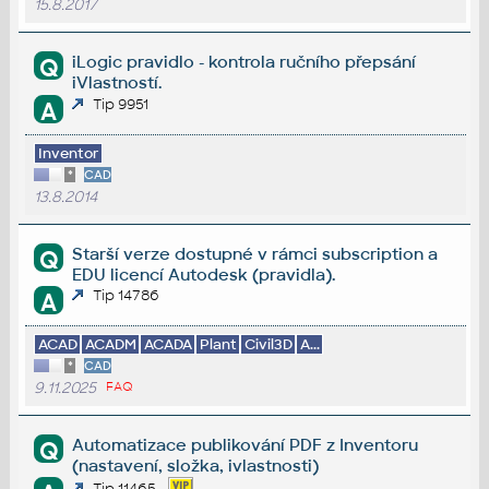
15.8.2017
iLogic pravidlo - kontrola ručního přepsání
Q
iVlastností.
Tip 9951
A
Inventor
*
CAD
13.8.2014
Starší verze dostupné v rámci subscription a
Q
EDU licencí Autodesk (pravidla).
Tip 14786
A
ACAD
ACADM
ACADA
Plant
Civil3D
A...
*
CAD
9.11.2025
FAQ
Automatizace publikování PDF z Inventoru
Q
(nastavení, složka, ivlastnosti)
Tip 11465