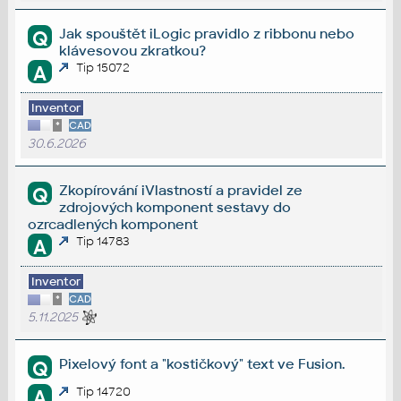
Jak spouštět iLogic pravidlo z ribbonu nebo
Q
klávesovou zkratkou?
Tip 15072
A
Inventor
*
CAD
30.6.2026
Zkopírování iVlastností a pravidel ze
Q
zdrojových komponent sestavy do
ozrcadlených komponent
Tip 14783
A
Inventor
*
CAD
5.11.2025
Pixelový font a "kostičkový" text ve Fusion.
Q
Tip 14720
A