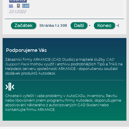
Inventor
*
CAD
22.1.2022
»
»|
Stránka 1 z 398
Podporujeme Vás
Zákazníci firmy ARKANCE (CAD Studio) a majitelé služby
CAD
Support Pack
mohou využít i archivu podrobnějších Tipů a Triků na
Helpdesk serveru
společnosti ARKANCE - doporučenou součást
dodávek produktů Autodesk.
Chcete-li vyřešit i vaše problémy v AutoCADu, Inventoru, Revitu
nebo libovolném jiném programu firmy Autodesk, doporučujeme
absolvování některého z autorizovaných
CAD školení
nebo
kontaktujte firmu ARKANCE
.