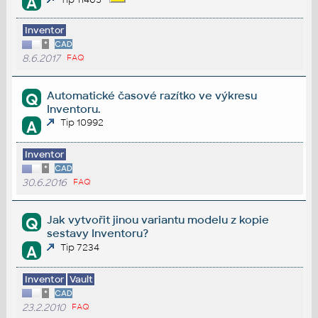
A
Inventor
*
CAD
8.6.2017
FAQ
Automatické časové razítko ve výkresu
Q
Inventoru.
Tip 10992
A
Inventor
*
CAD
30.6.2016
FAQ
Jak vytvořit jinou variantu modelu z kopie
Q
sestavy Inventoru?
Tip 7234
A
Inventor
Vault
*
CAD
23.2.2010
FAQ