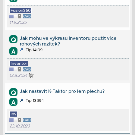
Fusion360
*
CAD
11.9.2025
Jak mohu ve výkresu Inventoru použít více
Q
rohových razítek?
Tip 14199
A
Inventor
*
CAD
13.8.2024
Jak nastavit K-Faktor pro lem plechu?
Q
Tip 13894
A
Inv
*
CAD
23.10.2023