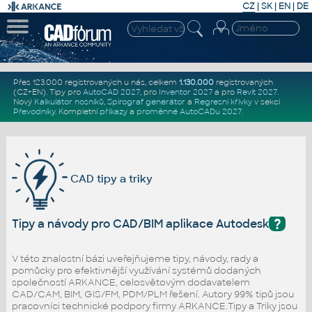
CZ
|
SK
|
EN
|
DE
Přes 123.000 registrovaných u nás, celkem
1.130.000
registrovaných
(CZ+EN)
. Tipy pro
AutoCAD 2027
, pro
Inventor 2027
a pro
Revit 2027
.
Nový
Kalkulátor nosníků
,
Spirograf generátor
a
Regresní křivky
v sekci
Převodníky
.
Kompletní
příkazy
a
proměnné AutoCADu 2027
.
CAD tipy a triky
?
Tipy a návody pro CAD/BIM aplikace Autodesk
V této znalostní bázi uveřejňujeme tipy, návody, rady a
pomůcky pro efektivnější využívání systémů dodaných
společností ARKANCE, celosvětovým dodavatelem
CAD/CAM, BIM, GIS/FM, PDM/PLM řešení. Autory 99% tipů jsou
pracovníci technické podpory firmy ARKANCE.Tipy a Triky jsou