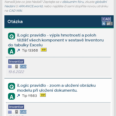
Nenašli jste co jste hledali? Zeptejte se v
diskuzním fóru
, zkuste
globální
hledání
či
ARKANCE.world
, nebo najděte či sami doplňte novou stránku
na
CAD Wiki
.
CAD
Otázka
%
platforma
iLogic pravidlo - výpis hmotností a poloh
Q
těžišť všech komponent v sestavě Inventoru
do tabulky Excelu
A
Tip 13368
Inventor
*
CAD
19.6.2022
iLogic pravidlo - zoom a uložení obrázku
Q
modelu při uložení dokumentu.
A
Tip 11563
Inventor
*
CAD