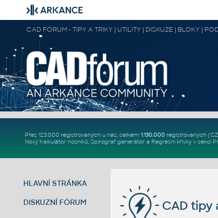
CAD FÓRUM - TIPY A TRIKY | UTILITY | DISKUZE | BLOKY |
Přes 123.000 registrovaných u nás, celkem
1.130.000
registrovaných (C
Nový
Kalkulátor nosníků
,
Spirograf generátor
a
Regresní křivky
v sekci
P
HLAVNÍ STRÁNKA
DISKUZNÍ FÓRUM
CAD tipy a