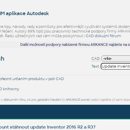
IM aplikace Autodesk
eme tipy, návody, rady a pomůcky pro efektivnější využívání systémů d
ešení. Autory 99% tipů jsou pracovníci technické podpory firmy ARKANCE.
sh
. Řadu užitečných rad vám může poskytnout i
CAD diskuzní fórum
.
Další možnosti podpory nabízené firmou ARKANCE najdete na 
ch
CAD:
Text:
řesnit určením produktu v poli CAD
D knihovny
e v
diskuzním fóru
, zkuste
globální hledání
či
ARKANCE.world
, nebo najděte či sami dop
unt stáhnout update Inventor 2016 R2 a R3?