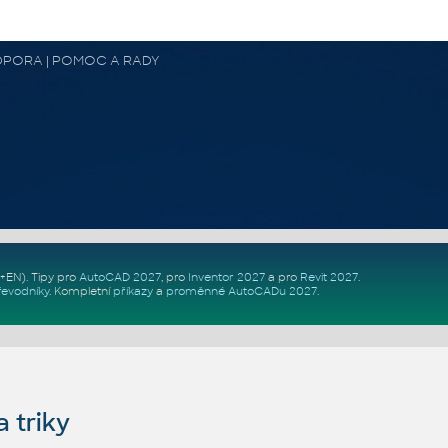
 PODPORA | POMOC A RADY
Z+EN)
. Tipy pro
AutoCAD 2027
, pro
Inventor 2027
a pro
Revit 2027
.
řevodníky
.
Kompletní
příkazy
a
proměnné AutoCADu 2027
.
 triky