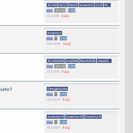
ACAD
ACLT
Revit
Inventor
Civil
M...
Win10
CAD
12.1.2018
FAQ
Inventor
*
CAD
30.6.2016
FAQ
ACAD2016
Inv2016
Revit2016
max20...
Win10
CAD
31.7.2015
FAQ
Suite?
DesignSuite
*
CAD
30.11.2011
FAQ
Inventor11
Inventor10
Inventor9
*
CAD
14.2.2007
FAQ