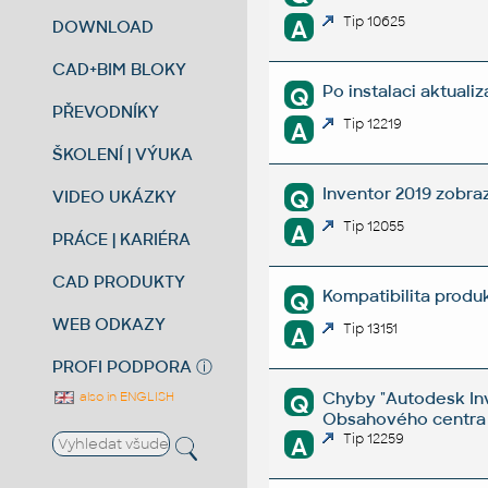
Tip 10625
A
DOWNLOAD
CAD+BIM BLOKY
Po instalaci aktualiz
Q
PŘEVODNÍKY
Tip 12219
A
ŠKOLENÍ | VÝUKA
Inventor 2019 zobraz
Q
VIDEO UKÁZKY
Tip 12055
A
PRÁCE | KARIÉRA
CAD PRODUKTY
Kompatibilita produ
Q
WEB ODKAZY
Tip 13151
A
PROFI PODPORA
ⓘ
Chyby "Autodesk Inv
Q
also in ENGLISH
Obsahového centra 
Tip 12259
A