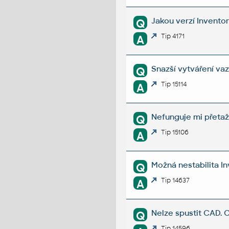
Jakou verzí Invento
Q
Tip 4171
A
Snazší vytváření va
Q
Tip 15114
A
Nefunguje mi přetaž
Q
Tip 15106
A
Možná nestabilita I
Q
Tip 14637
A
Nelze spustit CAD. 
Q
Tip 14596