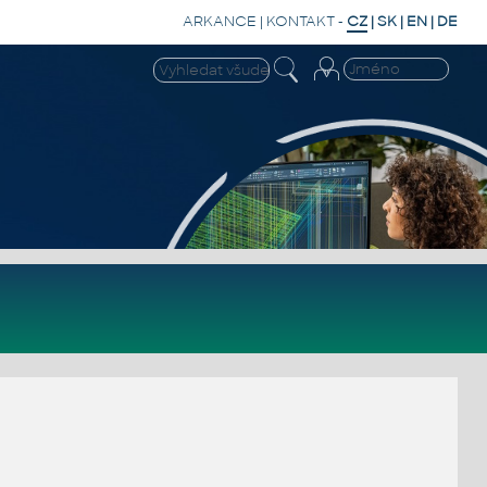
ARKANCE
|
KONTAKT
-
CZ
|
SK
|
EN
|
DE