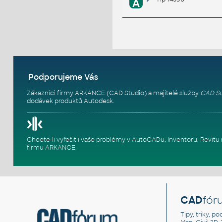
A
Podporujeme Vás
Zákazníci firmy ARKANCE (CAD Studio) a majitelé služby
CAD Su
dodávek produktů Autodesk.
Chcete-li vyřešit i vaše problémy v AutoCADu, Inventoru, Rev
firmu ARKANCE
.
CAD
fór
Tipy, triky, p