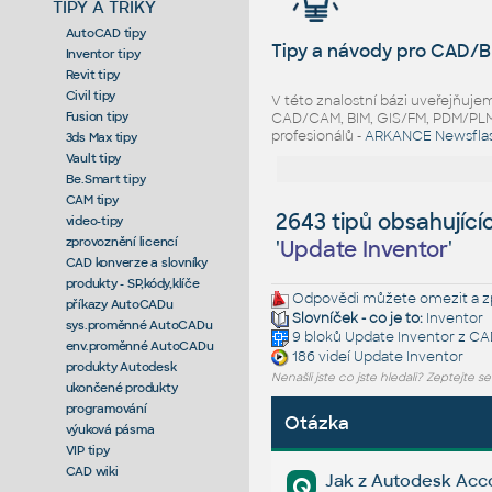
TIPY A TRIKY
AutoCAD tipy
Tipy a návody pro CAD/B
Inventor tipy
Revit tipy
Civil tipy
V této znalostní bázi uveřejňuj
Fusion tipy
CAD/CAM, BIM, GIS/FM, PDM/PLM ř
profesionálů -
ARKANCE Newsfla
3ds Max tipy
Vault tipy
Be.Smart tipy
CAM tipy
2643 tipů obsahující
video-tipy
zprovoznění licencí
'
Update Inventor
'
CAD konverze a slovníky
produkty - SP,kódy,klíče
Odpovědi můžete omezit a zp
příkazy AutoCADu
Slovníček - co je to:
Inventor
sys.proměnné AutoCADu
9 bloků
Update Inventor
z CA
env.proměnné AutoCADu
186 videí
Update Inventor
produkty Autodesk
Nenašli jste co jste hledali? Zeptejte s
ukončené produkty
programování
Otázka
výuková pásma
VIP tipy
CAD wiki
Jak z Autodesk Acco
Q