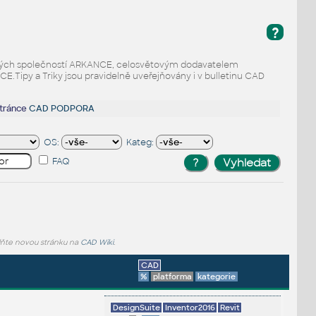
?
odaných společností ARKANCE, celosvětovým dodavatelem
Tipy a Triky jsou pravidelně uveřejňovány i v bulletinu CAD
stránce
CAD PODPORA
OS:
Kateg:
FAQ
lňte novou stránku na
CAD Wiki
.
CAD
%
platforma
kategorie
DesignSuite
Inventor2016
Revit