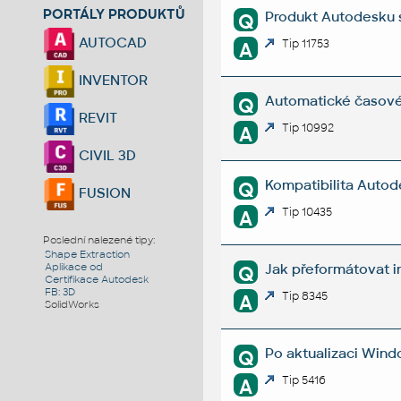
PORTÁLY PRODUKTŮ
Produkt Autodesku s
Q
AUTOCAD
Tip 11753
A
INVENTOR
Automatické časové 
Q
REVIT
Tip 10992
A
CIVIL 3D
Kompatibilita Autod
Q
FUSION
Tip 10435
A
Poslední nalezené tipy:
Shape Extraction
Jak přeformátovat i
Aplikace od
Q
Certifikace Autodesk
FB: 3D
Tip 8345
A
SolidWorks
Po aktualizaci Wind
Q
Tip 5416
A