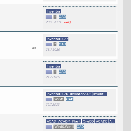
Inventor
*
CAD
20.12.2004
FAQ
Inventor2027
*
CAD
28.7.2026
Inventor
*
CAD
24.7.2026
Inventor2026
Inventor2025
Invent...
Win11
CAD
25.7.2025
ACAD
ACADM
Plant
Civil3D
ACADE
A...
Win10,Win11
CAD