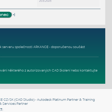
20.6.2025
»|
k serveru
společnosti ARKANCE - doporučenou součást
ování některého z autorizovaných
CAD školení
nebo
kontaktujte
E CZ/SK
(CAD Studio) - Autodesk Platinum Partner & Training
& Services Partner
T: