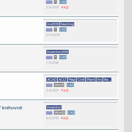
*
CAD
2.12.2015
FAQ
Inv2019
Nesting
*
CAD
27.4.2019
Inventor2019
*
CAD
7.11.2018
ACAD
ACLT
Map
Civil
Plant
Inv
Re...
Win11
CAD
2.12.2021
FAQ
V knihovně
Inventor
Win10
CAD
6.6.2019
FAQ