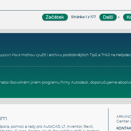
»
Stránka 1 z 177
pport Pack
mohou využít i archivu podrobnějších Tipů a Triků na
Helpdes
itu nebo libovolném jiném programu firmy Autodesk, doporučujeme absolv
um
ARKANC
Center 
odpora, pomoc a rady pro AutoCAD, LT, Inventor, Revit,
KONTAK