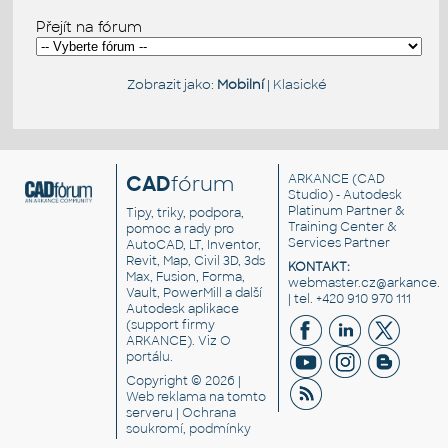
Přejít na fórum
Zobrazit jako:
Mobilní
|
Klasické
CAD
fórum
ARKANCE
(CAD
Studio) - Autodesk
Platinum Partner &
Tipy, triky, podpora,
Training Center &
pomoc a rady pro
Services Partner
AutoCAD, LT, Inventor,
Revit, Map, Civil 3D, 3ds
KONTAKT:
Max, Fusion, Forma,
webmaster.cz@arkance.w
Vault, PowerMill a další
| tel. +420 910 970 111
Autodesk aplikace
(support firmy
ARKANCE). Viz
O
portálu
.
Copyright © 2026 |
Web reklama
na tomto
serveru |
Ochrana
soukromí, podmínky