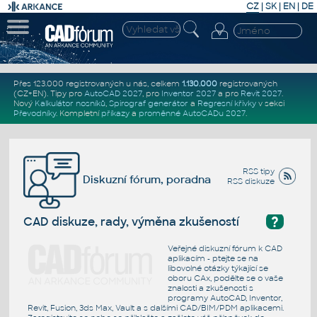
CZ
|
SK
|
EN
|
DE
Přes 123.000 registrovaných u nás, celkem
1.130.000
registrovaných
(CZ+EN)
. Tipy pro
AutoCAD 2027
, pro
Inventor 2027
a pro
Revit 2027
.
Nový
Kalkulátor nosníků
,
Spirograf generátor
a
Regresní křivky
v sekci
Převodníky
.
Kompletní
příkazy
a
proměnné AutoCADu 2027
.
RSS tipy
Diskuzní fórum, poradna
RSS diskuze
?
CAD diskuze, rady, výměna zkušeností
Veřejné diskuzní fórum k CAD
aplikacím - ptejte se na
libovolné otázky týkající se
oboru CAx, podělte se o vaše
znalosti a zkušenosti s
programy AutoCAD, Inventor,
Revit, Fusion, 3ds Max, Vault a s dalšími CAD/BIM/PDM aplikacemi.