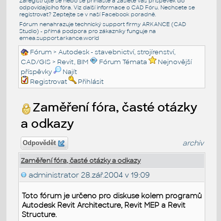
Zaregistrujte se nebo se přihlašte a zašlete váš příspěvek do
odpovídajícího fóra. Viz další informace o
CAD Fóru
. Nechcete se
registrovat? Zeptejte se v naší
Facebook poradně
.
Fórum nenahrazuje technický support firmy ARKANCE (CAD
Studio) - přímá podpora pro zákazníky funguje na
emea.support.arkance.world
Fórum
>
Autodesk - stavebnictví, strojírenství,
CAD/GIS
>
Revit, BIM
Fórum Témata
Nejnovější
příspěvky
Najít
Registrovat
Přihlásit
Zaměření fóra, časté otázky
a odkazy
archiv
Odpovědět
Zaměření fóra, časté otázky a odkazy
administrator
28.zář.2004 v 19:09
Toto fórum je určeno pro diskuse kolem programů
Autodesk Revit Architecture, Revit MEP a Revit
Structure.