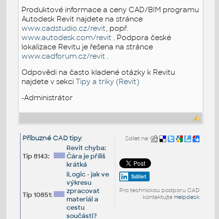
Produktové informace a ceny CAD/BIM programu
Autodesk Revit najdete na stránce
www.cadstudio.cz/revit
, popř.
www.autodesk.com/revit
. Podpora české
lokalizace Revitu je řešena na stránce
www.cadforum.cz/revit
.
Odpovědi na často kladené otázky k Revitu
najdete v sekci
Tipy a triky (Revit)
-Administrátor
Příbuzné CAD tipy
:
Sdílet na:
Revit chyba:
Tip 8143:
Čára je příliš
krátká
iLogic - jak ve
Sdílet
výkresu
zpracovat
Pro technickou podporu CAD
Tip 10851:
kontaktujte
Helpdesk
materiál a
cestu
součásti?