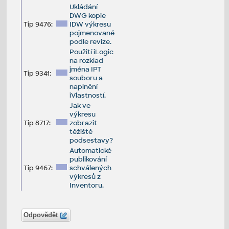
Ukládání
DWG kopie
Tip 9476:
IDW výkresu
pojmenované
podle revize.
Použití iLogic
na rozklad
jména IPT
Tip 9341:
souboru a
naplnění
iVlastností.
Jak ve
výkresu
Tip 8717:
zobrazit
těžiště
podsestavy?
Automatické
publikování
Tip 9467:
schválených
výkresů z
Inventoru.
Odpovědět