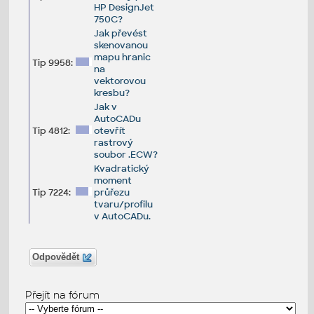
HP DesignJet
750C?
Jak převést
skenovanou
mapu hranic
Tip 9958:
na
vektorovou
kresbu?
Jak v
AutoCADu
Tip 4812:
otevřít
rastrový
soubor .ECW?
Kvadratický
moment
Tip 7224:
průřezu
tvaru/profilu
v AutoCADu.
Odpovědět
Přejít na fórum