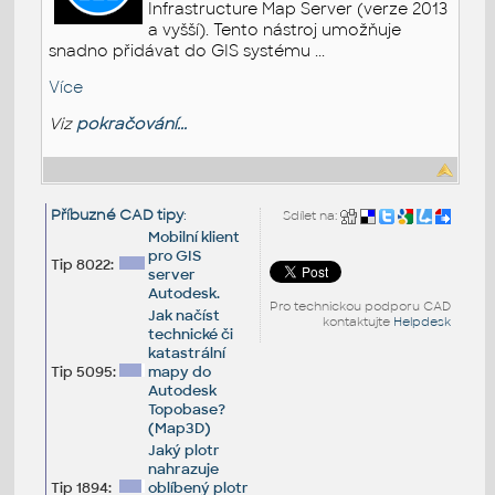
Infrastructure Map Server (verze 2013
a vyšší). Tento nástroj umožňuje
snadno přidávat do GIS systému ...
Více
Viz
pokračování...
Příbuzné CAD tipy
:
Sdílet na:
Mobilní klient
pro GIS
Tip 8022:
server
Autodesk.
Pro technickou podporu CAD
Jak načíst
kontaktujte
Helpdesk
technické či
katastrální
Tip 5095:
mapy do
Autodesk
Topobase?
(Map3D)
Jaký plotr
nahrazuje
Tip 1894:
oblíbený plotr