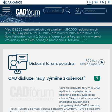
CZ
|
SK
|
EN
|
DE
Přes 123.000 registrovaných u nás, celkem
1.130.000
registrovaných
(CZ+EN)
. Tipy pro
AutoCAD 2027
, pro
Inventor 2027
a pro
Revit 2027
.
Nový
Kalkulátor nosníků
,
Spirograf generátor
a
Regresní křivky
v sekci
Převodníky
.
Kompletní
příkazy
a
proměnné AutoCADu 2027
.
RSS tipy
Diskuzní fórum, poradna
RSS diskuze
?
CAD diskuze, rady, výměna zkušeností
Veřejné diskuzní fórum k CAD
aplikacím - ptejte se na
libovolné otázky týkající se
oboru CAx, podělte se o vaše
znalosti a zkušenosti s
programy AutoCAD, Inventor,
Revit, Fusion, 3ds Max, Vault a s dalšími CAD/BIM/PDM aplikacemi.