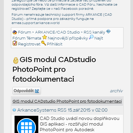
Zaregistrujte se nebo se přihlašte a zašlete váš příspěvek do
odpovídajícího fóra. Viz další informace o
CAD Fóru
. Nechcete se
registrovat? Zeptejte se v naší
Facebook poradně
.
Fórum nenahrazuje technický support firmy ARKANCE (CAD
Studio) - přímá podpora pro zákazníky funguje na
emea.support.arkance.world
Fórum
>
ARKANCE/CAD Studio
>
RSS kanály
Fórum Témata
Nejnovější příspěvky
Najít
Registrovat
Přihlásit
GIS modul CADstudio
PhotoPoint pro
fotodokumentaci
archiv
Odpovědět
GIS modul CADstudio PhotoPoint pro fotodokumentaci
ArkanceSystems RSS
15.zář.2015 v 02:00
CAD Studio uvádí novou doplňkovou
GIS aplikaci - rozšiřující modul
PhotoPoint pro Autodesk