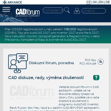
CZ
|
SK
|
EN
|
DE
Přes 123.000 registrovaných u nás, celkem
1.130.000
registrovaných
(CZ+EN)
. Tipy pro
AutoCAD 2027
, pro
Inventor 2027
a pro
Revit 2027
.
Nový
Kalkulátor nosníků
,
Spirograf generátor
a
Regresní křivky
v sekci
Převodníky
.
Kompletní
příkazy
a
proměnné AutoCADu 2027
.
RSS tipy
Diskuzní fórum, poradna
RSS diskuze
?
CAD diskuze, rady, výměna zkušeností
Veřejné diskuzní fórum k CAD
aplikacím - ptejte se na
libovolné otázky týkající se
oboru CAx, podělte se o vaše
znalosti a zkušenosti s
programy AutoCAD, Inventor,
Revit, Fusion, 3ds Max, Vault a s dalšími CAD/BIM/PDM aplikacemi.