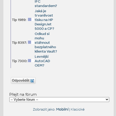
IFC
standardem?
Jaká je
trvanlivost
Tip 1989:
tisku na HP
DesignJet
5000 a CP?
Odkud si
mohu
Tip 8397:
stáhnout
bezplatného
klienta Vault?
Levnější
Tip 7300:
AutoCAD
OEM?
Odpovědět
Přejít na fórum
Zobrazit jako:
Mobilní
|
Klasické