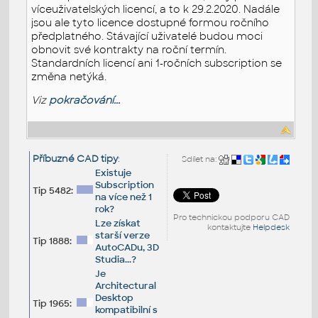
víceuživatelských licencí, a to k 29.2.2020. Nadále
jsou ale tyto licence dostupné formou ročního
předplatného. Stávající uživatelé budou moci
obnovit své kontrakty na roční termín.
Standardních licencí ani 1-ročních subscription se
změna netýká.
Viz
pokračování...
Příbuzné CAD tipy
:
Sdílet na:
Existuje
Subscription
Tip 5482:
na více než 1
rok?
Pro technickou podporu CAD
Lze získat
kontaktujte
Helpdesk
starší verze
Tip 1888:
AutoCADu, 3D
Studia...?
Je
Architectural
Desktop
Tip 1965:
kompatibilní s