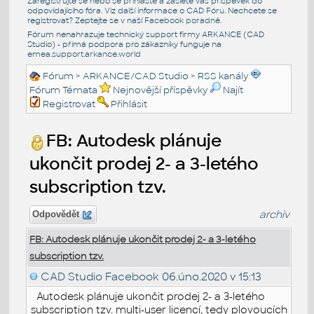
Zaregistrujte se nebo se přihlašte a zašlete váš příspěvek do
odpovídajícího fóra. Viz další informace o
CAD Fóru
. Nechcete se
registrovat? Zeptejte se v naší
Facebook poradně
.
Fórum nenahrazuje technický support firmy ARKANCE (CAD
Studio) - přímá podpora pro zákazníky funguje na
emea.support.arkance.world
Fórum
>
ARKANCE/CAD Studio
>
RSS kanály
Fórum Témata
Nejnovější příspěvky
Najít
Registrovat
Přihlásit
FB: Autodesk plánuje
ukončit prodej 2- a 3-letého
subscription tzv.
archiv
Odpovědět
FB: Autodesk plánuje ukončit prodej 2- a 3-letého
subscription tzv.
CAD Studio Facebook
06.úno.2020 v 15:13
Autodesk plánuje ukončit prodej 2- a 3-letého
subscription tzv. multi-user licencí, tedy plovoucích