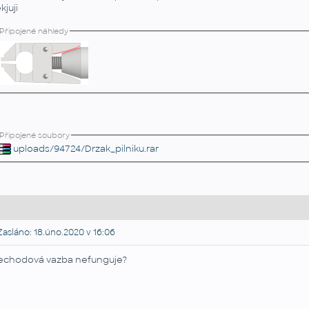
kjuji
Připojené náhledy
Připojené soubory
uploads/94724/Drzak_pilniku.rar
asláno: 18.úno.2020 v 16:06
echodová vazba nefunguje?