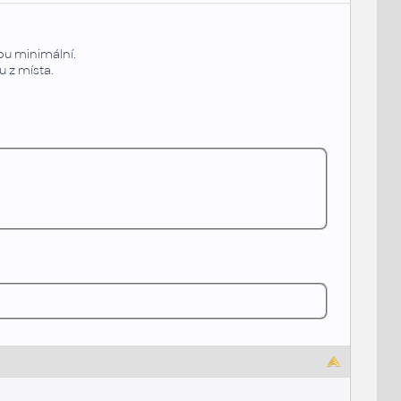
sou minimální.
 z místa.