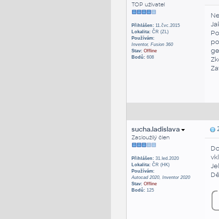
TOP uživatel
Ne
Ja
Přihlášen:
11.čvc.2015
Po
Lokalita:
ČR (ZL)
Používám:
po
Inventor, Fusion 360
ge
Stav:
Offline
Bodů:
608
Zk
Za
sucha.ladislava
Z
Zasloužilý člen
Do
vk
Přihlášen:
31.led.2020
Je
Lokalita:
ČR (HK)
Používám:
Dě
Autocad 2020, Inventor 2020
Stav:
Offline
Bodů:
125