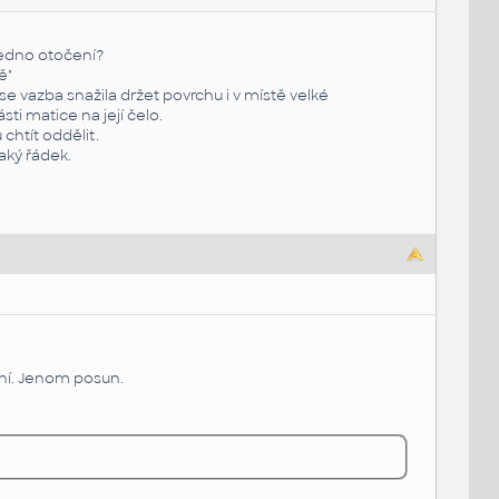
jedno otočení?
ě"
 vazba snažila držet povrchu i v místě velké
 matice na její čelo.
chtít oddělit.
aký řádek.
čení. Jenom posun.