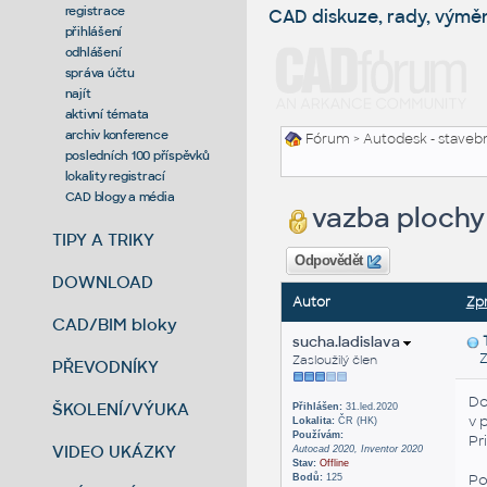
registrace
CAD diskuze, rady, výmě
přihlášení
odhlášení
správa účtu
najít
aktivní témata
archiv konference
Fórum
>
Autodesk - stavebni
posledních 100 příspěvků
lokality registrací
CAD blogy a média
vazba plochy
TIPY A TRIKY
Odpovědět
DOWNLOAD
Autor
Zp
CAD/BIM bloky
sucha.ladislava
Za
Zasloužilý člen
PŘEVODNÍKY
Do
ŠKOLENÍ/VÝUKA
Přihlášen:
31.led.2020
v 
Lokalita:
ČR (HK)
Používám:
Pr
VIDEO UKÁZKY
Autocad 2020, Inventor 2020
Stav:
Offline
Po
Bodů:
125