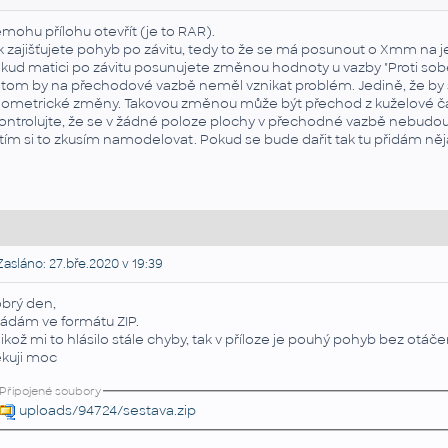
mohu přílohu otevřít (je to RAR).
k zajišťujete pohyb po závitu, tedy to že se má posunout o Xmm na 
kud matici po závitu posunujete změnou hodnoty u vazby "Proti sob
tom by na přechodové vazbě neměl vznikat problém. Jedině, že by se
ometrické změny. Takovou změnou může být přechod z kuželové části
ontrolujte, že se v žádné poloze plochy v přechodné vazbě nebudou 
tím si to zkusím namodelovat. Pokud se bude dařit tak tu přidám něj
asláno: 27.bře.2020 v 19:39
brý den,
ládám ve formátu ZIP.
likož mi to hlásilo stále chyby, tak v příloze je pouhý pohyb bez otá
kuji moc
Připojené soubory
uploads/94724/sestava.zip