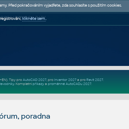
lamy. Před pokračováním vyjadřete, zda souhlasíte s použitím cookies.
 PODPORA | POMOC A RADY
registrováni,
klikněte sem.
.
Z+EN)
. Tipy pro
AutoCAD 2027
, pro
Inventor 2027
a pro
Revit 2027
.
řevodníky
.
Kompletní
příkazy
a
proměnné AutoCADu 2027
.
fórum, poradna