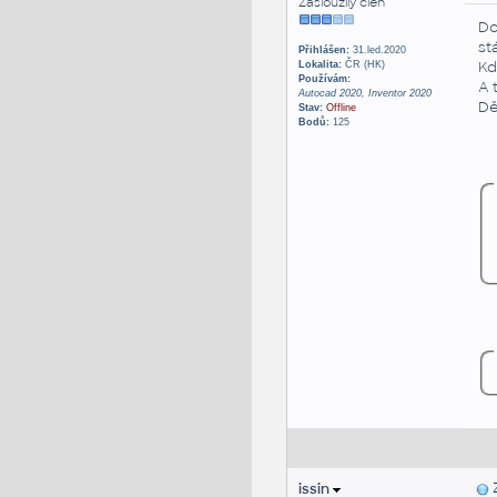
Zasloužilý člen
Do
st
Přihlášen:
31.led.2020
Kd
Lokalita:
ČR (HK)
Používám:
A 
Autocad 2020, Inventor 2020
Dě
Stav:
Offline
Bodů:
125
issin
Z