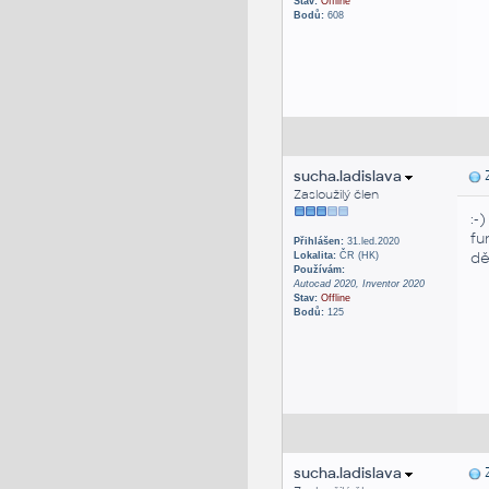
Stav:
Offline
Bodů:
608
sucha.ladislava
Z
Zasloužilý člen
:-)
fu
Přihlášen:
31.led.2020
dě
Lokalita:
ČR (HK)
Používám:
Autocad 2020, Inventor 2020
Stav:
Offline
Bodů:
125
sucha.ladislava
Z