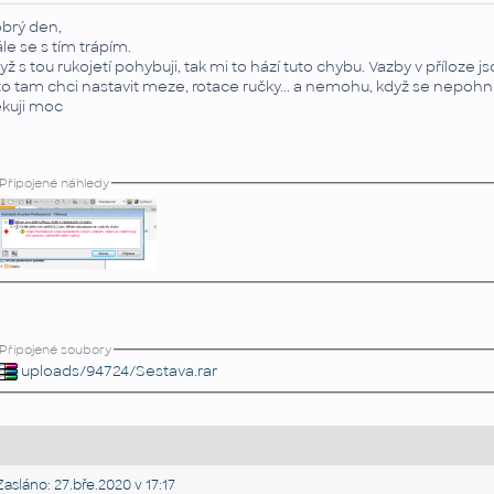
brý den,
ále se s tím trápím.
yž s tou rukojetí pohybuji, tak mi to hází tuto chybu. Vazby v příloze j
to tam chci nastavit meze, rotace ručky... a nemohu, když se nepohnu
kuji moc
Připojené náhledy
Připojené soubory
uploads/94724/Sestava.rar
asláno: 27.bře.2020 v 17:17