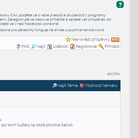
?
e oboru CAx, podělte se o vaše znalosti a zkušenosti s programy
emi. Zaregistrujte se nebo se přihlašte a zašlete váš příspěvek do
tejte se v naší
Facebook poradně
.
dpora pro zákazníky funguje na
emea.support.arkance.world
Nejnovější příspěvky
FAQ
Najít
Události
Registrovat
Přihlásit
archiv
Najít Téma
Možnosti tématu
u.
 po tom kuželu ta oblá plocha čelisti.