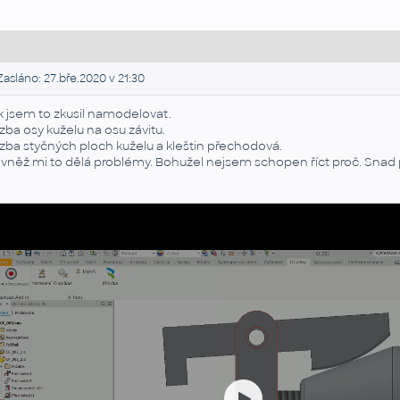
asláno: 27.bře.2020 v 21:30
k jsem to zkusil namodelovat.
zba osy kuželu na osu závitu.
zba styčných ploch kuželu a kleštin přechodová.
vněž mi to dělá problémy. Bohužel nejsem schopen říct proč. Snad