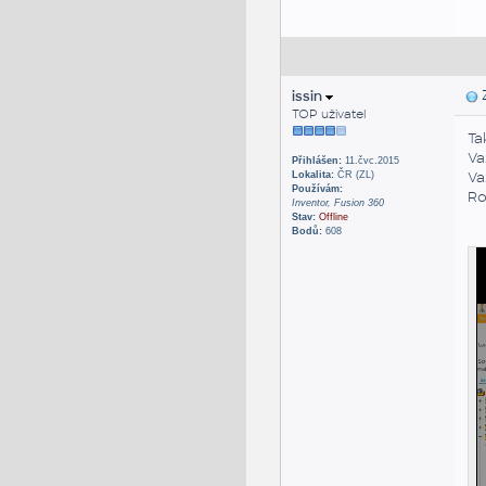
issin
Z
TOP uživatel
Ta
Va
Přihlášen:
11.čvc.2015
Va
Lokalita:
ČR (ZL)
Používám:
Ro
Inventor, Fusion 360
Stav:
Offline
Bodů:
608