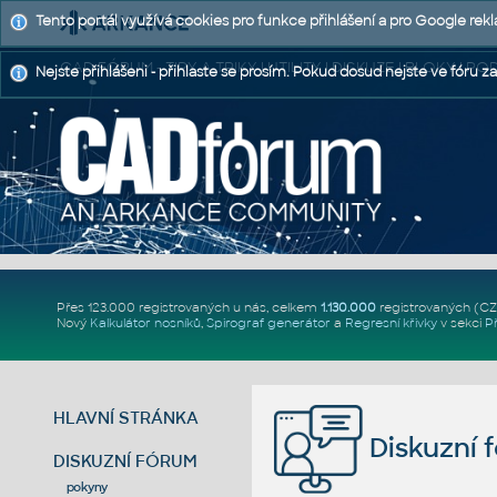
Tento portál využívá cookies pro funkce přihlášení a pro Google rek
CAD FÓRUM - TIPY A TRIKY | UTILITY | DISKUZE | BLOKY |
Nejste přihlášeni - přihlaste se prosím. Pokud dosud nejste ve fóru za
Přes 123.000 registrovaných u nás, celkem
1.130.000
registrovaných (C
Nový
Kalkulátor nosníků
,
Spirograf generátor
a
Regresní křivky
v sekci
P
HLAVNÍ STRÁNKA
Diskuzní 
DISKUZNÍ FÓRUM
pokyny