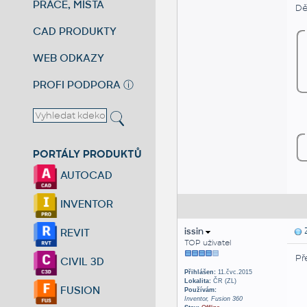
PRÁCE, MÍSTA
Dě
CAD PRODUKTY
WEB ODKAZY
PROFI PODPORA
ⓘ
PORTÁLY PRODUKTŮ
AUTOCAD
INVENTOR
issin
Z
REVIT
TOP uživatel
Př
CIVIL 3D
Přihlášen:
11.čvc.2015
Lokalita:
ČR (ZL)
FUSION
Používám:
Inventor, Fusion 360