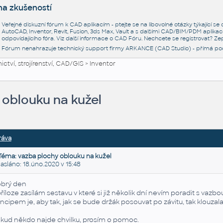
na zkušeností
Veřejné diskuzní fórum k CAD aplikacím - ptejte se na libovolné otázky týkající s
AutoCAD, Inventor, Revit, Fusion, 3ds Max, Vault a s dalšími CAD/BIM/PDM aplikac
odpovídajícího fóra. Viz další informace o
CAD Fóru
. Nechcete se registrovat? Zep
Fórum nenahrazuje technický support firmy ARKANCE (CAD Studio) - přímá po
ctví, strojírenství, CAD/GIS
>
Inventor
 oblouku na kužel
ráva
Téma: vazba plochy oblouku na kužel
sláno: 18.úno.2020 v 15:48
brý den
příloze zasílám sestavu v které si již několik dní nevím poradit s vazbo
incipem je, aby tak, jak se bude držák posouvat po závitu, tak klouzala
kud někdo najde chvilku, prosím o pomoc.