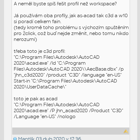
A neměl byste spíš řešit profil než workspace?
Já používám oba profily, jak as-acad tak c3d a w10
si poradí celkem fain.
(tedy kromě toho problému s výchozím spuštěním
pro 2click, což buď nejde změnit, nebo tomu nikdo
nerozumí)
třeba toto je c3d profil:
"C:\Program Files\Autodesk\AutoCAD
2020\acad.exe" /ld "C:\Program
Files\Autodesk\AutoCAD 2020\\AecBase.dbx" /p
"jhn_c3d2020" /product "C3D" /language "en-US"
Start-in "C:\Program Files\Autodesk\AutoCAD
2020\UserDataCache\"
toto je pak as acad
"C:\Program Files\Autodesk\AutoCAD
2020\acad.exe" /P jhn_acad2020 /Product "C3D"
/Language "en-US" /nologo
Mantlík
03.dub.2020 v 17:36