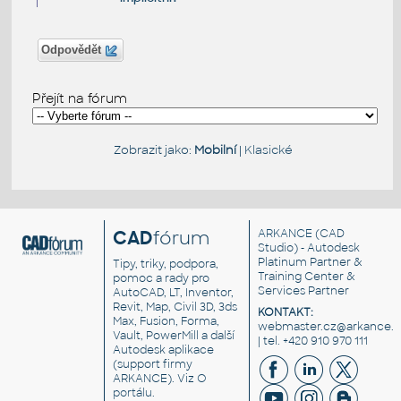
Odpovědět
Přejít na fórum
Zobrazit jako:
Mobilní
|
Klasické
CAD
fórum
ARKANCE
(CAD
Studio) - Autodesk
Platinum Partner &
Tipy, triky, podpora,
Training Center &
pomoc a rady pro
Services Partner
AutoCAD, LT, Inventor,
Revit, Map, Civil 3D, 3ds
KONTAKT:
Max, Fusion, Forma,
webmaster.cz@arkance.w
Vault, PowerMill a další
| tel. +420 910 970 111
Autodesk aplikace
(support firmy
ARKANCE). Viz
O
portálu
.