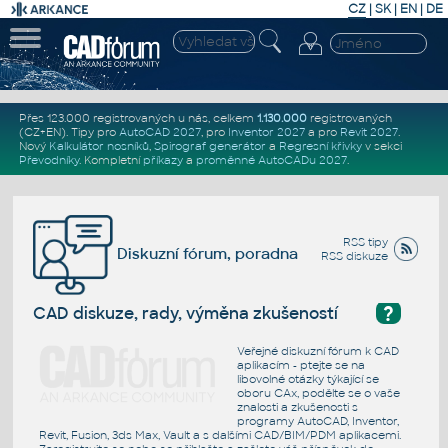
CZ
|
SK
|
EN
|
DE
Přes 123.000 registrovaných u nás, celkem
1.130.000
registrovaných
(CZ+EN)
. Tipy pro
AutoCAD 2027
, pro
Inventor 2027
a pro
Revit 2027
.
Nový
Kalkulátor nosníků
,
Spirograf generátor
a
Regresní křivky
v sekci
Převodníky
.
Kompletní
příkazy
a
proměnné AutoCADu 2027
.
RSS tipy
Diskuzní fórum, poradna
RSS diskuze
?
CAD diskuze, rady, výměna zkušeností
Veřejné diskuzní fórum k CAD
aplikacím - ptejte se na
libovolné otázky týkající se
oboru CAx, podělte se o vaše
znalosti a zkušenosti s
programy AutoCAD, Inventor,
Revit, Fusion, 3ds Max, Vault a s dalšími CAD/BIM/PDM aplikacemi.