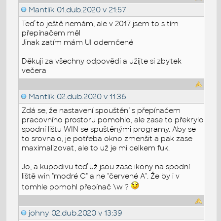
Mantlík
01.dub.2020 v 21:57
Teď to ještě nemám, ale v 2017 jsem to s tím
přepínačem měl
Jinak zatím mám UI odemčené
Děkuji za všechny odpovědi a užijte si zbytek
večera
Mantlík
02.dub.2020 v 11:36
Zdá se, že nastavení spouštění s přepínačem
pracovního prostoru pomohlo, ale zase to překrylo
spodní lištu WIN se spuštěnými programy. Aby se
to srovnalo, je potřeba okno zmenšit a pak zase
maximalizovat, ale to už je mi celkem fuk.
Jo, a kupodivu teď už jsou zase ikony na spodní
liště win "modré C" a ne "červené A". Že by i v
tomhle pomohl přepínač \w ?
johny
02.dub.2020 v 13:39