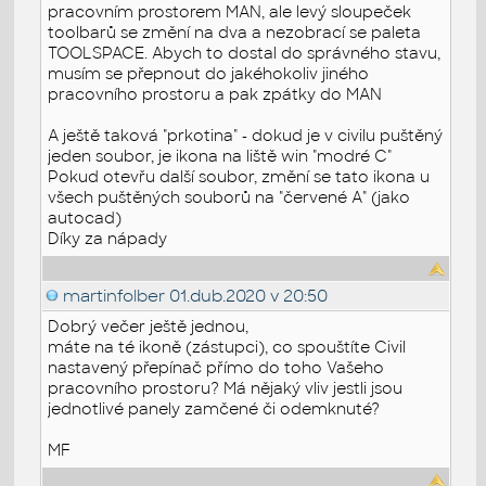
pracovním prostorem MAN, ale levý sloupeček
toolbarů se změní na dva a nezobrací se paleta
TOOLSPACE. Abych to dostal do správného stavu,
musím se přepnout do jakéhokoliv jiného
pracovního prostoru a pak zpátky do MAN
A ještě taková "prkotina" - dokud je v civilu puštěný
jeden soubor, je ikona na liště win "modré C"
Pokud otevřu další soubor, změní se tato ikona u
všech puštěných souborů na "červené A" (jako
autocad)
Díky za nápady
martinfolber
01.dub.2020 v 20:50
Dobrý večer ještě jednou,
máte na té ikoně (zástupci), co spouštíte Civil
nastavený přepínač přímo do toho Vašeho
pracovního prostoru? Má nějaký vliv jestli jsou
jednotlivé panely zamčené či odemknuté?
MF