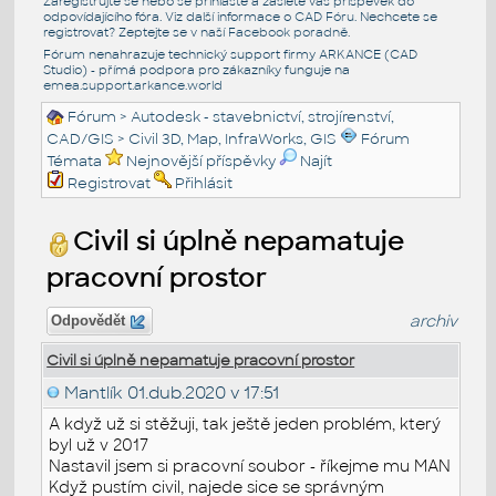
Zaregistrujte se nebo se přihlašte a zašlete váš příspěvek do
odpovídajícího fóra. Viz další informace o
CAD Fóru
. Nechcete se
registrovat? Zeptejte se v naší
Facebook poradně
.
Fórum nenahrazuje technický support firmy ARKANCE (CAD
Studio) - přímá podpora pro zákazníky funguje na
emea.support.arkance.world
Fórum
>
Autodesk - stavebnictví, strojírenství,
CAD/GIS
>
Civil 3D, Map, InfraWorks, GIS
Fórum
Témata
Nejnovější příspěvky
Najít
Registrovat
Přihlásit
Civil si úplně nepamatuje
pracovní prostor
archiv
Odpovědět
Civil si úplně nepamatuje pracovní prostor
Mantlík
01.dub.2020 v 17:51
A když už si stěžuji, tak ještě jeden problém, který
byl už v 2017
Nastavil jsem si pracovní soubor - říkejme mu MAN
Když pustím civil, najede sice se správným