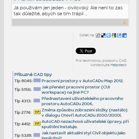
Já používám jen jeden - civilovský. Ale není to zas
tak důležité, abych se tím trápil ...
Sdílet na:
Pro technickou podporu CAD
kontaktujte
Helpdesk
Příbuzné CAD tipy
:
Tip 8045:
Pracovní prostory v AutoCADu Map 2012.
Jak přenést pracovní prostor (CUI
Tip 5156:
workspace) na jiné PC?
Přednastavení uživatelského pracovního
Tip 4313:
prostoru AutoCADu 2006.
Změna způsobu zobrazení složky (nastálo)
Tip 2774:
v dialogu Otevři AutoCADu 2000/2000i.
AutoCAD nezachová uživatelské úpravy, při
Tip 4412:
spuštění instaluje.
Jak nastavit aktuální styl Civil objektu jako
Tip 5328:
implicitní?