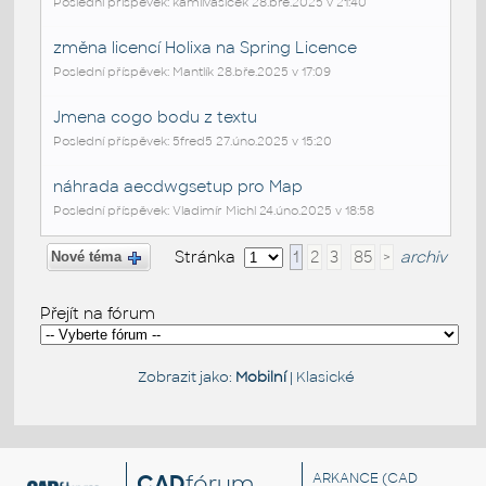
Poslední příspěvek: kamilvasicek 28.bře.2025 v 21:40
změna licencí Holixa na Spring Licence
Poslední příspěvek: Mantlík 28.bře.2025 v 17:09
Jmena cogo bodu z textu
Poslední příspěvek: 5fred5 27.úno.2025 v 15:20
náhrada aecdwgsetup pro Map
Poslední příspěvek: Vladimír Michl 24.úno.2025 v 18:58
Stránka
1
2
3
85
>
archiv
Nové téma
Přejít na fórum
Zobrazit jako:
Mobilní
|
Klasické
CAD
fórum
ARKANCE
(CAD