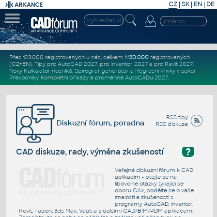
CZ
|
SK
|
EN
|
DE
Přes 123.000 registrovaných u nás, celkem
1.130.000
registrovaných
(CZ+EN)
. Tipy pro
AutoCAD 2027
, pro
Inventor 2027
a pro
Revit 2027
.
Nový
Kalkulátor nosníků
,
Spirograf generátor
a
Regresní křivky
v sekci
Převodníky
.
Kompletní
příkazy
a
proměnné AutoCADu 2027
.
RSS tipy
Diskuzní fórum, poradna
RSS diskuze
?
CAD diskuze, rady, výměna zkušeností
Veřejné diskuzní fórum k CAD
aplikacím - ptejte se na
libovolné otázky týkající se
oboru CAx, podělte se o vaše
znalosti a zkušenosti s
programy AutoCAD, Inventor,
Revit, Fusion, 3ds Max, Vault a s dalšími CAD/BIM/PDM aplikacemi.