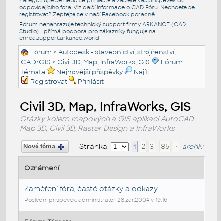
Zaregistrujte se nebo se přihlašte a zašlete váš příspěvek do
odpovídajícího fóra. Viz další informace o
CAD Fóru
. Nechcete se
registrovat? Zeptejte se v naší
Facebook poradně
.
Fórum nenahrazuje technický support firmy ARKANCE (CAD
Studio) - přímá podpora pro zákazníky funguje na
emea.support.arkance.world
Fórum
>
Autodesk - stavebnictví, strojírenství,
CAD/GIS
>
Civil 3D, Map, InfraWorks, GIS
Fórum
Témata
Nejnovější příspěvky
Najít
Registrovat
Přihlásit
Civil 3D, Map, InfraWorks, GIS
Otázky kolem mapových a GIS aplikací AutoCAD
Map 3D, Civil 3D, Raster Design a InfraWorks
Stránka
1
2
3
85
>
archiv
Nové téma
Oznámení
Zaměření fóra, časté otázky a odkazy
Poslední příspěvek: administrator 28.zář.2004 v 19:16