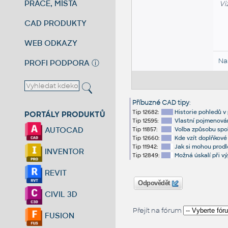
PRÁCE, MÍSTA
Vi
CAD PRODUKTY
WEB ODKAZY
Na
PROFI PODPORA
ⓘ
Příbuzné CAD tipy
:
Tip 12682:
Historie pohledů v 
PORTÁLY PRODUKTŮ
Tip 12595:
Vlastní pojmenován
AUTOCAD
Tip 11857:
Volba způsobu spol
Tip 12660:
Kde vzít doplňkové
Tip 11942:
Jak si mohou prod
INVENTOR
Tip 12849:
Možná úskalí při v
REVIT
Odpovědět
CIVIL 3D
Přejít na fórum
FUSION