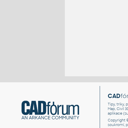
CAD
fó
Tipy, triky
Map, Civil 
aplikace (
Copyright 
soukromí, 