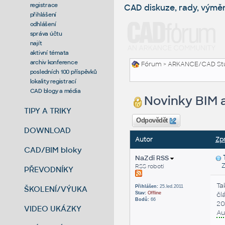
registrace
CAD diskuze, rady, výmě
přihlášení
odhlášení
správa účtu
najít
aktivní témata
archiv konference
Fórum
>
ARKANCE/CAD St
posledních 100 příspěvků
lokality registrací
CAD blogy a média
Novinky BIM a
TIPY A TRIKY
Odpovědět
DOWNLOAD
Autor
Zp
CAD/BIM bloky
NaZdi RSS
Za
RSS roboti
PŘEVODNÍKY
Ta
Přihlášen:
25.led.2011
ŠKOLENÍ/VÝUKA
Stav:
Offline
čl
Bodů:
66
20
VIDEO UKÁZKY
Au