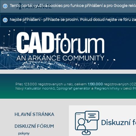
Tento portál využívá cookies pro funkce přihlášení a pro Google rek
CAD FÓRUM - TIPY A TRIKY | UTILITY | DISKUZE | BLOKY |
Nejste přihlášeni - přihlaste se prosím. Pokud dosud nejste ve fóru za
Přes 123.000 registrovaných u nás, celkem
1.130.000
registrovaných (C
Nový
Kalkulátor nosníků
,
Spirograf generátor
a
Regresní křivky
v sekci
P
HLAVNÍ STRÁNKA
Diskuzní 
DISKUZNÍ FÓRUM
pokyny