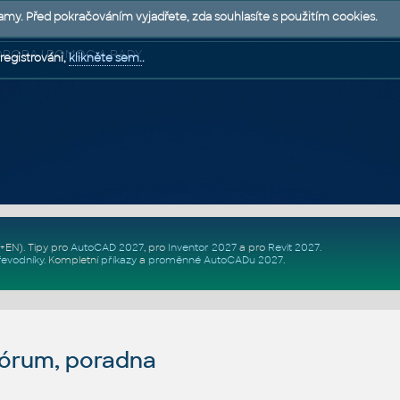
lamy. Před pokračováním vyjadřete, zda souhlasíte s použitím cookies.
 PODPORA | POMOC A RADY
registrováni,
klikněte sem.
.
Z+EN)
. Tipy pro
AutoCAD 2027
, pro
Inventor 2027
a pro
Revit 2027
.
řevodníky
.
Kompletní
příkazy
a
proměnné AutoCADu 2027
.
fórum, poradna