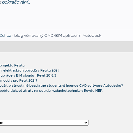
z
pokračování...
Zdi.cz
- blog věnovaný CAD/BIM aplikacím Autodesk
projektu Revitu.
í elektrických obvodů v Revitu 2021.
upráce v BIM cloudu - Revit 2018.3
 moduly pro Revit 2021?
loužit platnost mé bezplatné studentské licence CAD software Autodesku?
ýpočtu tlakové ztráty na potrubí vzduchotechniky v Revitu MEP.