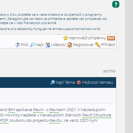
?
e oboru CAx, podělte se o vaše znalosti a zkušenosti s programy
emi. Zaregistrujte se nebo se přihlašte a zašlete váš příspěvek do
tejte se v naší
Facebook poradně
.
dpora pro zákazníky funguje na
emea.support.arkance.world
Nejnovější příspěvky
FAQ
Najít
Události
Registrovat
Přihlásit
archiv
Najít Téma
Možnosti tématu
erzí
BIM
aplikace
Revit
- s
Revit
em 2021. V následujícím
Další novinky najdete v navazujících článcích
Revit Structure
í
PDF
souboru do projektu
Revit
u. Ve verzi 2021 nyní