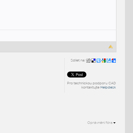
Sdílet na:
Pro technickou podporu CAD
kontaktujte
Helpdesk
Oprávnění fóra