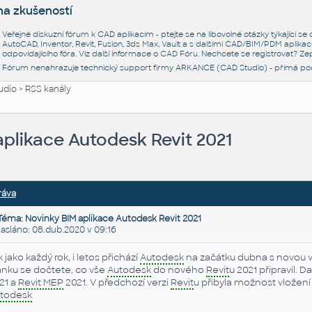
na zkušeností
Veřejné diskuzní fórum k CAD aplikacím - ptejte se na libovolné otázky týkající s
AutoCAD, Inventor, Revit, Fusion, 3ds Max, Vault a s dalšími CAD/BIM/PDM aplikac
odpovídajícího fóra. Viz další informace o
CAD Fóru
. Nechcete se registrovat? Zep
Fórum nenahrazuje technický support firmy ARKANCE (CAD Studio) - přímá po
udio
>
RSS kanály
plikace Autodesk Revit 2021
ráva
Téma: Novinky BIM aplikace Autodesk Revit 2021
sláno: 08.dub.2020 v 09:16
k jako každý rok, i letos přichází
Autodesk
na začátku dubna s novou v
ánku se dočtete, co vše
Autodesk
do nového
Revit
u 2021 připravil. 
21 a
Revit MEP
2021. V předchozí verzi
Revit
u přibyla možnost vložen
todesk