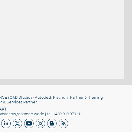
NCE
(CAD Studio) - Autodesk Platinum Partner & Training
r & Services Partner
AKT:
ster.cz@arkance.world | tel. +420 910 970 111