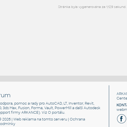
Stránka byla vygenerována za 1,129 sekund.
rum
ARKA
Cente
, podpora, pomoc a rady pro AutoCAD, LT, Inventor, Revit,
KONT
3D, 3ds Max, Fusion, Forma, Vault, PowerMill a další Autodesk
webma
support firmy ARKANCE). Viz
O portálu
.
© 2026 |
Web reklama
na tomto serveru |
Ochrana
podmínky