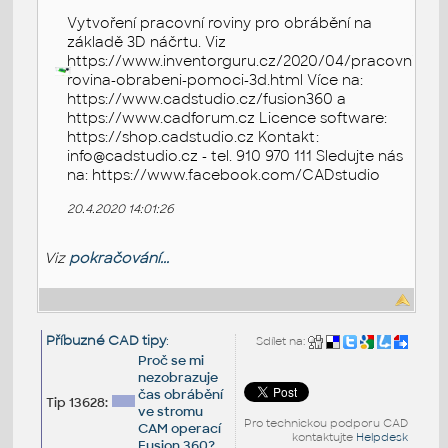
Vytvoření pracovní roviny pro obrábění na
základě 3D náčrtu. Viz
https://www.inventorguru.cz/2020/04/pracovni-
rovina-obrabeni-pomoci-3d.html Více na:
https://www.cadstudio.cz/fusion360 a
https://www.cadforum.cz Licence software:
https://shop.cadstudio.cz Kontakt:
info@cadstudio.cz - tel. 910 970 111 Sledujte nás
na: https://www.facebook.com/CADstudio
20.4.2020 14:01:26
Viz
pokračování...
Příbuzné CAD tipy
:
Sdílet na:
Proč se mi
nezobrazuje
čas obrábění
Tip 13628:
ve stromu
Pro technickou podporu CAD
CAM operací
kontaktujte
Helpdesk
Fusion 360?