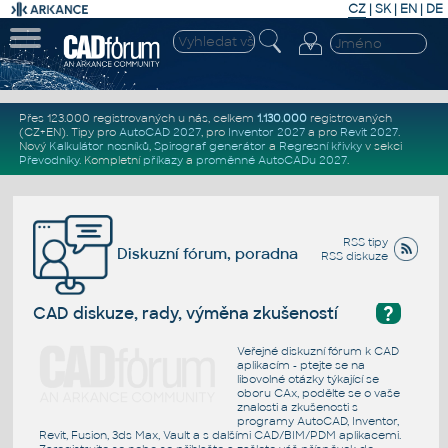
CZ
|
SK
|
EN
|
DE
Přes 123.000 registrovaných u nás, celkem
1.130.000
registrovaných
(CZ+EN)
. Tipy pro
AutoCAD 2027
, pro
Inventor 2027
a pro
Revit 2027
.
Nový
Kalkulátor nosníků
,
Spirograf generátor
a
Regresní křivky
v sekci
Převodníky
.
Kompletní
příkazy
a
proměnné AutoCADu 2027
.
RSS tipy
Diskuzní fórum, poradna
RSS diskuze
?
CAD diskuze, rady, výměna zkušeností
Veřejné diskuzní fórum k CAD
aplikacím - ptejte se na
libovolné otázky týkající se
oboru CAx, podělte se o vaše
znalosti a zkušenosti s
programy AutoCAD, Inventor,
Revit, Fusion, 3ds Max, Vault a s dalšími CAD/BIM/PDM aplikacemi.