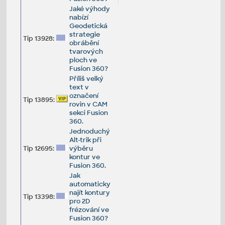
Jaké výhody
nabízí
Geodetická
strategie
Tip 13928:
obrábění
tvarových
ploch ve
Fusion 360?
Příliš velký
text v
označení
Tip 13895:
rovin v CAM
sekci Fusion
360.
Jednoduchý
Alt-trik při
Tip 12695:
výběru
kontur ve
Fusion 360.
Jak
automaticky
najít kontury
Tip 13398:
pro 2D
frézování ve
Fusion 360?