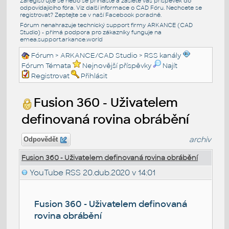
Zaregistrujte se nebo se přihlašte a zašlete váš příspěvek do
odpovídajícího fóra. Viz další informace o
CAD Fóru
. Nechcete se
registrovat? Zeptejte se v naší
Facebook poradně
.
Fórum nenahrazuje technický support firmy ARKANCE (CAD
Studio) - přímá podpora pro zákazníky funguje na
emea.support.arkance.world
Fórum
>
ARKANCE/CAD Studio
>
RSS kanály
Fórum Témata
Nejnovější příspěvky
Najít
Registrovat
Přihlásit
Fusion 360 - Uživatelem
definovaná rovina obrábění
archiv
Odpovědět
Fusion 360 - Uživatelem definovaná rovina obrábění
YouTube RSS
20.dub.2020 v 14:01
Fusion 360 - Uživatelem definovaná
rovina obrábění