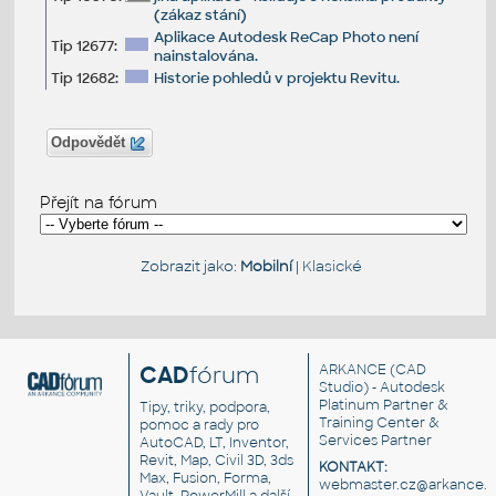
(zákaz stání)
Aplikace Autodesk ReCap Photo není
Tip 12677:
nainstalována.
Tip 12682:
Historie pohledů v projektu Revitu.
Odpovědět
Přejít na fórum
Zobrazit jako:
Mobilní
|
Klasické
CAD
fórum
ARKANCE
(CAD
Studio) - Autodesk
Platinum Partner &
Tipy, triky, podpora,
Training Center &
pomoc a rady pro
Services Partner
AutoCAD, LT, Inventor,
Revit, Map, Civil 3D, 3ds
KONTAKT:
Max, Fusion, Forma,
webmaster.cz@arkance.w