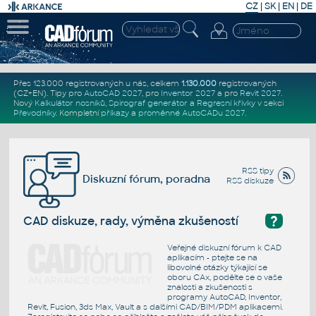
CZ
|
SK
|
EN
|
DE
Přes 123.000 registrovaných u nás, celkem
1.130.000
registrovaných
(CZ+EN)
. Tipy pro
AutoCAD 2027
, pro
Inventor 2027
a pro
Revit 2027
.
Nový
Kalkulátor nosníků
,
Spirograf generátor
a
Regresní křivky
v sekci
Převodníky
.
Kompletní
příkazy
a
proměnné AutoCADu 2027
.
RSS tipy
Diskuzní fórum, poradna
RSS diskuze
?
CAD diskuze, rady, výměna zkušeností
Veřejné diskuzní fórum k CAD
aplikacím - ptejte se na
libovolné otázky týkající se
oboru CAx, podělte se o vaše
znalosti a zkušenosti s
programy AutoCAD, Inventor,
Revit, Fusion, 3ds Max, Vault a s dalšími CAD/BIM/PDM aplikacemi.