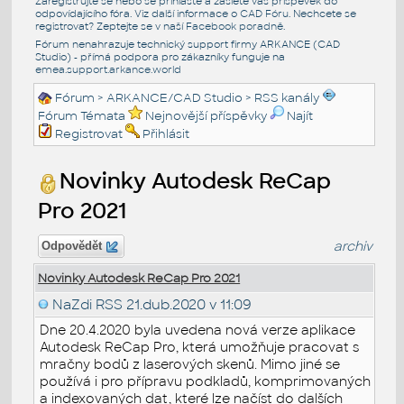
Zaregistrujte se nebo se přihlašte a zašlete váš příspěvek do
odpovídajícího fóra. Viz další informace o
CAD Fóru
. Nechcete se
registrovat? Zeptejte se v naší
Facebook poradně
.
Fórum nenahrazuje technický support firmy ARKANCE (CAD
Studio) - přímá podpora pro zákazníky funguje na
emea.support.arkance.world
Fórum
>
ARKANCE/CAD Studio
>
RSS kanály
Fórum Témata
Nejnovější příspěvky
Najít
Registrovat
Přihlásit
Novinky Autodesk ReCap
Pro 2021
archiv
Odpovědět
Novinky Autodesk ReCap Pro 2021
NaZdi RSS
21.dub.2020 v 11:09
Dne 20.4.2020 byla uvedena nová verze aplikace
Autodesk ReCap Pro, která umožňuje pracovat s
mračny bodů z laserových skenů. Mimo jiné se
používá i pro přípravu podkladů, komprimovaných
a indexovaných dat, které lze načíst do dalších