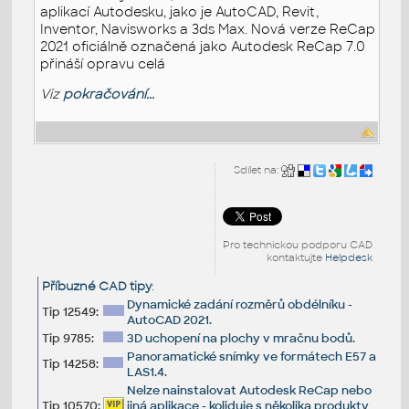
aplikací Autodesku, jako je AutoCAD, Revit,
Inventor, Navisworks a 3ds Max. Nová verze ReCap
2021 oficiálně označená jako Autodesk ReCap 7.0
přináší opravu celá
Viz
pokračování...
Sdílet na:
Pro technickou podporu CAD
kontaktujte
Helpdesk
Příbuzné CAD tipy
:
Dynamické zadání rozměrů obdélníku -
Tip 12549:
AutoCAD 2021.
Tip 9785:
3D uchopení na plochy v mračnu bodů.
Panoramatické snímky ve formátech E57 a
Tip 14258:
LAS1.4.
Nelze nainstalovat Autodesk ReCap nebo
Tip 10570:
jiná aplikace - koliduje s několika produkty