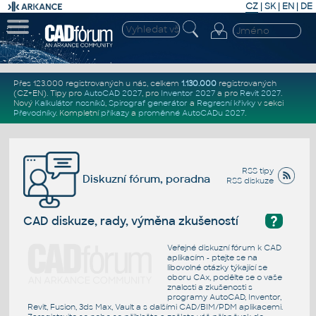
CZ
|
SK
|
EN
|
DE
Přes 123.000 registrovaných u nás, celkem
1.130.000
registrovaných
(CZ+EN)
. Tipy pro
AutoCAD 2027
, pro
Inventor 2027
a pro
Revit 2027
.
Nový
Kalkulátor nosníků
,
Spirograf generátor
a
Regresní křivky
v sekci
Převodníky
.
Kompletní
příkazy
a
proměnné AutoCADu 2027
.
RSS tipy
Diskuzní fórum, poradna
RSS diskuze
?
CAD diskuze, rady, výměna zkušeností
Veřejné diskuzní fórum k CAD
aplikacím - ptejte se na
libovolné otázky týkající se
oboru CAx, podělte se o vaše
znalosti a zkušenosti s
programy AutoCAD, Inventor,
Revit, Fusion, 3ds Max, Vault a s dalšími CAD/BIM/PDM aplikacemi.