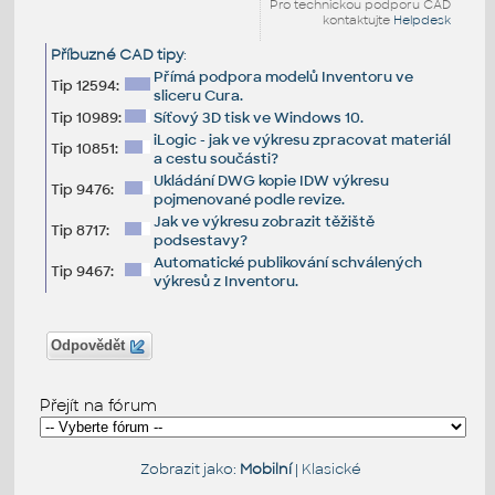
Pro technickou podporu CAD
kontaktujte
Helpdesk
Příbuzné CAD tipy
:
Přímá podpora modelů Inventoru ve
Tip 12594:
sliceru Cura.
Tip 10989:
Síťový 3D tisk ve Windows 10.
iLogic - jak ve výkresu zpracovat materiál
Tip 10851:
a cestu součásti?
Ukládání DWG kopie IDW výkresu
Tip 9476:
pojmenované podle revize.
Jak ve výkresu zobrazit těžiště
Tip 8717:
podsestavy?
Automatické publikování schválených
Tip 9467:
výkresů z Inventoru.
Odpovědět
Přejít na fórum
Zobrazit jako:
Mobilní
|
Klasické