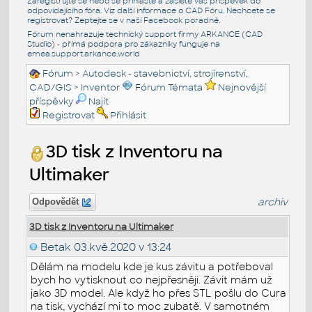
Zaregistrujte se nebo se přihlašte a zašlete váš příspěvek do
odpovídajícího fóra. Viz další informace o
CAD Fóru
. Nechcete se
registrovat? Zeptejte se v naší
Facebook poradně
.
Fórum nenahrazuje technický support firmy ARKANCE (CAD
Studio) - přímá podpora pro zákazníky funguje na
emea.support.arkance.world
Fórum
>
Autodesk - stavebnictví, strojírenství,
CAD/GIS
>
Inventor
Fórum Témata
Nejnovější
příspěvky
Najít
Registrovat
Přihlásit
3D tisk z Inventoru na
Ultimaker
archiv
Odpovědět
3D tisk z Inventoru na Ultimaker
Betak
03.kvě.2020 v 13:24
Dělám na modelu kde je kus závitu a potřeboval
bych ho vytisknout co nejpřesněji. Závit mám už
jako 3D model. Ale když ho přes STL pošlu do Cura
na tisk, vychází mi to moc zubatě. V samotném