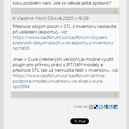
tisku problém není. Jde to někde ještě zpřesnit?
Vladimír Michl
03.kvě.2020 v 15:29
Přesnost oblých ploch v STL z Inventoru nastavíte
při ukládání (exportu) - viz:
https://www.cadforum.cz/cadforum/zvyseni-
presnosti-oblych-ploch-v-stl-exportu-z-inventoru-
tip11805
Jinak v Cura (některých verzích) je možné využít
plugin pro přímou práci s IPT/IAM modely a
přesnost STL tak už nemusíte řešit v Inventoru - viz:
https://www.cadforum.cz/cadforum/prima-
podpora-modelu-inventoru-ve-sliceru-cura-
tip12594
Sdílet na: