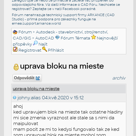
Zaregistrujte se nebo se přihlašte a zašlete váš příspěvek do
odpovídajícího fóra. Viz další informace o
CAD Fóru
. Nechcete se
registrovat? Zeptejte se v naší
Facebook poradně
.
Fórum nenahrazuje technický support firmy ARKANCE (CAD
Studio) - přímá podpora pro zákazníky funguje na
emea.support.arkance.world
Fórum
>
Autodesk - stavebnictví, strojírenství,
CAD/GIS
>
AutoCAD
Fórum Témata
Nejnovější
příspěvky
Najít
Registrovat
Přihlásit
uprava bloku na mieste
archiv
Odpovědět
uprava bloku na mieste
johny.alias
04.kvě.2020 v 15:12
ahoj
ked upravujem blok na mieste tak ostatne hladiny
mi sice zmenia vyraznost ale stale sa s nimi da
maipulovat
mam pocit ze mi to kedysi fungovalo tak ze ked
som upravoval blok na mieste mohol som