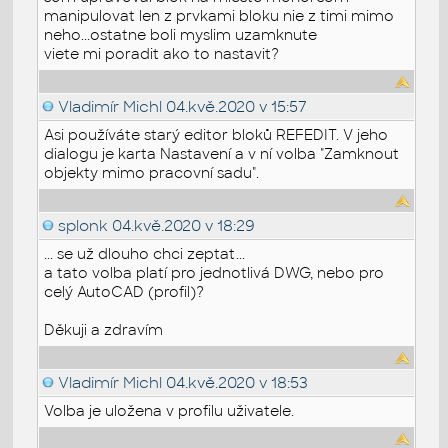
manipulovat len z prvkami bloku nie z timi mimo
neho...ostatne boli myslim uzamknute
viete mi poradit ako to nastavit?
Vladimír Michl
04.kvě.2020 v 15:57
Asi používáte starý editor bloků REFEDIT. V jeho
dialogu je karta Nastavení a v ní volba "Zamknout
objekty mimo pracovní sadu".
splonk
04.kvě.2020 v 18:29
... se už dlouho chci zeptat...
a tato volba platí pro jednotlivá DWG, nebo pro
celý AutoCAD (profil)?
Děkuji a zdravím
Vladimír Michl
04.kvě.2020 v 18:53
Volba je uložena v profilu uživatele.