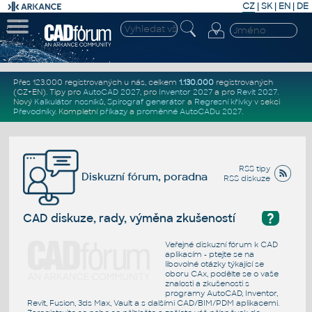
CZ
|
SK
|
EN
|
DE
Přes 123.000 registrovaných u nás, celkem
1.130.000
registrovaných
(CZ+EN)
. Tipy pro
AutoCAD 2027
, pro
Inventor 2027
a pro
Revit 2027
.
Nový
Kalkulátor nosníků
,
Spirograf generátor
a
Regresní křivky
v sekci
Převodníky
.
Kompletní
příkazy
a
proměnné AutoCADu 2027
.
RSS tipy
Diskuzní fórum, poradna
RSS diskuze
?
CAD diskuze, rady, výměna zkušeností
Veřejné diskuzní fórum k CAD
aplikacím - ptejte se na
libovolné otázky týkající se
oboru CAx, podělte se o vaše
znalosti a zkušenosti s
programy AutoCAD, Inventor,
Revit, Fusion, 3ds Max, Vault a s dalšími CAD/BIM/PDM aplikacemi.