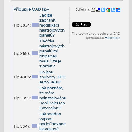
Příbuzné CAD tipy
:
Sdílet na:
Jak lze
zabránit
Tip 3834:
modifikaci
nástrojových
Pro technickou podporu CAD
panelů?
kontaktujte
Helpdesk
Tlačítka
nástrojových
panelů mi
Tip 3610:
připadají
malá. Lze je
zvětšit?
Co jsou
Tip 4305:
soubory .XPG
AutoCADu?
Jak poznám,
že mám
Tip 3359:
nainstalovánu
'Tool Palettes
Extension'?
Jak snadno
vypsat
nadefinované
Tip 3347:
klávesové