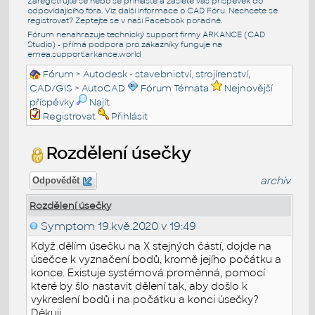
Zaregistrujte se nebo se přihlašte a zašlete váš příspěvek do
odpovídajícího fóra. Viz další informace o
CAD Fóru
. Nechcete se
registrovat? Zeptejte se v naší
Facebook poradně
.
Fórum nenahrazuje technický support firmy ARKANCE (CAD
Studio) - přímá podpora pro zákazníky funguje na
emea.support.arkance.world
Fórum
>
Autodesk - stavebnictví, strojírenství,
CAD/GIS
>
AutoCAD
Fórum Témata
Nejnovější
příspěvky
Najít
Registrovat
Přihlásit
Rozdělení úsečky
archiv
Odpovědět
Rozdělení úsečky
Symptom
19.kvě.2020 v 19:49
Když dělím úsečku na X stejných částí, dojde na
úsečce k vyznačení bodů, kromě jejího počátku a
konce. Existuje systémová proměnná, pomocí
které by šlo nastavit dělení tak, aby došlo k
vykreslení bodů i na počátku a konci úsečky?
Děkuji.