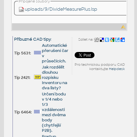
Připojené soubory
uploads/9/DivideMeasurePlus.lsp
Příbuzné CAD tipy
:
Sdílet na:
Automatické
přerušení čar
Tip 5631:
v
průsečících.
Pro technickou podporu CAD
Jak rozdělit
kontaktujte
Helpdesk
dlouhou
Tip 2421:
rozpisku
Inventoru na
dva listy?
Určení bodu
v 1/4 nebo
1/3
vzdálenosti
Tip 6464:
mezi dvěma
body
(chytřejší
P2B).
Postup