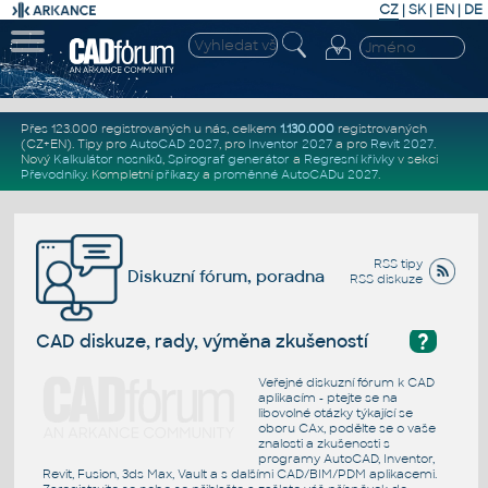
CZ
|
SK
|
EN
|
DE
Přes 123.000 registrovaných u nás, celkem
1.130.000
registrovaných
(CZ+EN)
. Tipy pro
AutoCAD 2027
, pro
Inventor 2027
a pro
Revit 2027
.
Nový
Kalkulátor nosníků
,
Spirograf generátor
a
Regresní křivky
v sekci
Převodníky
.
Kompletní
příkazy
a
proměnné AutoCADu 2027
.
RSS tipy
Diskuzní fórum, poradna
RSS diskuze
?
CAD diskuze, rady, výměna zkušeností
Veřejné diskuzní fórum k CAD
aplikacím - ptejte se na
libovolné otázky týkající se
oboru CAx, podělte se o vaše
znalosti a zkušenosti s
programy AutoCAD, Inventor,
Revit, Fusion, 3ds Max, Vault a s dalšími CAD/BIM/PDM aplikacemi.