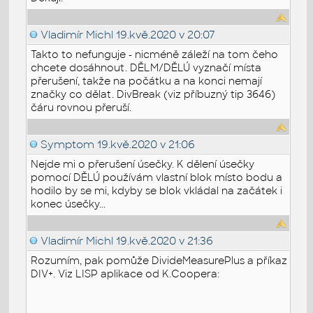
Vladimír Michl
19.kvě.2020 v 20:07
Takto to nefunguje - nicméně záleží na tom čeho
chcete dosáhnout. DĚLM/DĚLÚ vyznačí místa
přerušení, takže na počátku a na konci nemají
značky co dělat. DivBreak (viz příbuzný tip 3646)
čáru rovnou přeruší.
Symptom
19.kvě.2020 v 21:06
Nejde mi o přerušení úsečky. K dělení úsečky
pomocí DĚLÚ používám vlastní blok místo bodu a
hodilo by se mi, kdyby se blok vkládal na začátek i
konec úsečky...
Vladimír Michl
19.kvě.2020 v 21:36
Rozumím, pak pomůže DivideMeasurePlus a příkaz
DIV+. Viz LISP aplikace od K.Coopera: