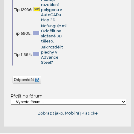
rozdělení
Tip 12936:
polygonu v
AutoCADu
Map 3D.
Nefunguje mi
Oddělit na
Tip 6905:
složené 3D
těleso.
Jak rozdělit
plechy v
Tip 11384:
Advance
Steel?
Odpovědět
Přejít na fórum
Zobrazit jako:
Mobilní
|
Klasické