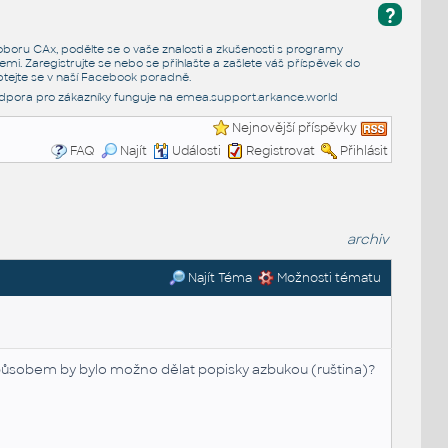
?
e oboru CAx, podělte se o vaše znalosti a zkušenosti s programy
emi. Zaregistrujte se nebo se přihlašte a zašlete váš příspěvek do
tejte se v naší
Facebook poradně
.
dpora pro zákazníky funguje na
emea.support.arkance.world
Nejnovější příspěvky
FAQ
Najít
Události
Registrovat
Přihlásit
archiv
Najít Téma
Možnosti tématu
způsobem by bylo možno dělat popisky azbukou (ruština)?