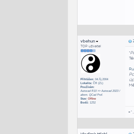
vbehun
Z
TOP uživatel
"
P
Té
Ru
Po
úp
Přihlášen:
04.říj.2004
Lokalita:
ČR (ZL)
Mě
Používám:
Autocad R10 >> Autocad 2023 /
altern. QCad Prof.
Stav:
Offline
Bodů:
1252
=^.