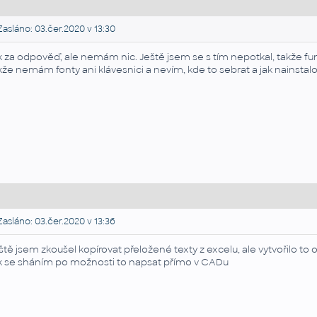
asláno: 03.čer.2020 v 13:30
k za odpověď, ale nemám nic. Ještě jsem se s tím nepotkal, takže fun
kže nemám fonty ani klávesnici a nevím, kde to sebrat a jak nainstalo
asláno: 03.čer.2020 v 13:36
ště jsem zkoušel kopírovat přeložené texty z excelu, ale vytvořilo to
k se sháním po možnosti to napsat přímo v CADu