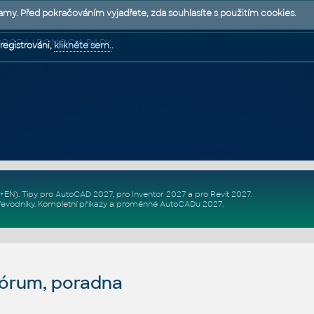
lamy. Před pokračováním vyjadřete, zda souhlasíte s použitím cookies.
 PODPORA | POMOC A RADY
registrováni,
klikněte sem.
.
Z+EN)
. Tipy pro
AutoCAD 2027
, pro
Inventor 2027
a pro
Revit 2027
.
řevodníky
.
Kompletní
příkazy
a
proměnné AutoCADu 2027
.
fórum, poradna