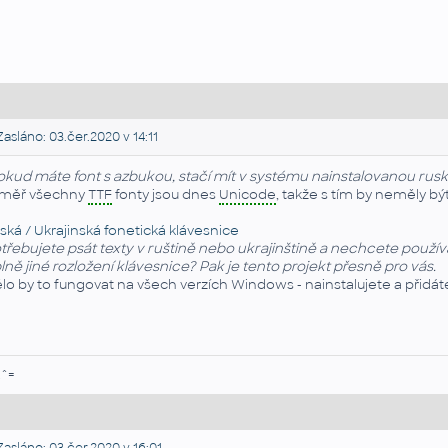
asláno: 03.čer.2020 v 14:11
okud máte font s azbukou, stačí mít v systému nainstalovanou ruskou
měř všechny
TTF
fonty jsou dnes
Unicode
, takže s tím by neměly bý
ská / Ukrajinská fonetická klávesnice
třebujete psát texty v ruštině nebo ukrajinštině a nechcete použív
lně jiné rozložení klávesnice? Pak je tento projekt přesně pro vás.
lo by to fungovat na všech verzích Windows - nainstalujete a přidát
.^=