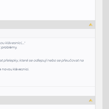
 klávesnici,...
"
t problémy.
at přelepky, které se odlepují nebo se přeučovat na
e novou klávesnici.