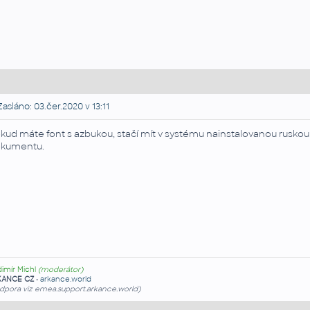
asláno: 03.čer.2020 v 13:11
kud máte font s azbukou, stačí mít v systému nainstalovanou ruskou
kumentu.
dimír Michl
(moderátor)
KANCE CZ
-
arkance.world
dpora viz emea.support.arkance.world)