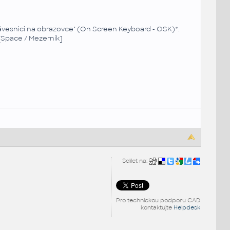
Klávesnici na obrazovce" (On Screen Keyboard - OSK)*.
[Space / Mezerník]
Sdílet na:
Pro technickou podporu CAD
kontaktujte
Helpdesk