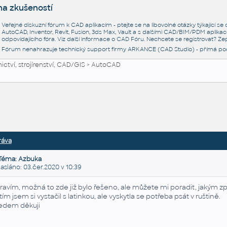
na zkušeností
Veřejné diskuzní fórum k CAD aplikacím - ptejte se na libovolné otázky týkající s
AutoCAD, Inventor, Revit, Fusion, 3ds Max, Vault a s dalšími CAD/BIM/PDM aplikac
odpovídajícího fóra. Viz další informace o
CAD Fóru
. Nechcete se registrovat? Zep
Fórum nenahrazuje technický support firmy ARKANCE (CAD Studio) - přímá po
ctví, strojírenství, CAD/GIS
>
AutoCAD
ráva
Téma: Azbuka
láno: 03.čer.2020 v 10:39
ravím, možná to zde již bylo řešeno, ale můžete mi poradit, jakým 
tím jsem si vystačil s latinkou, ale vyskytla se potřeba psát v ruštině.
edem děkuji