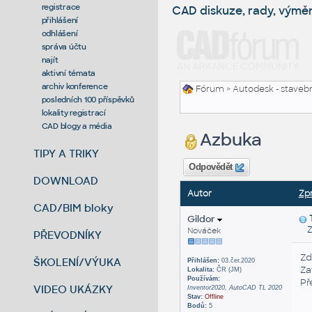
registrace
CAD diskuze, rady, výmě
přihlášení
odhlášení
správa účtu
najít
aktivní témata
archiv konference
Fórum
>
Autodesk - stavebni
posledních 100 příspěvků
lokality registrací
CAD blogy a média
Azbuka
TIPY A TRIKY
Odpovědět
DOWNLOAD
Autor
Zp
CAD/BIM bloky
Gildor
Zas
Nováček
PŘEVODNÍKY
Zd
ŠKOLENÍ/VÝUKA
Přihlášen:
03.čer.2020
Za
Lokalita:
ČR (JM)
Používám:
Př
VIDEO UKÁZKY
Inventor2020, AutoCAD TL 2020
Stav:
Offline
Bodů:
5