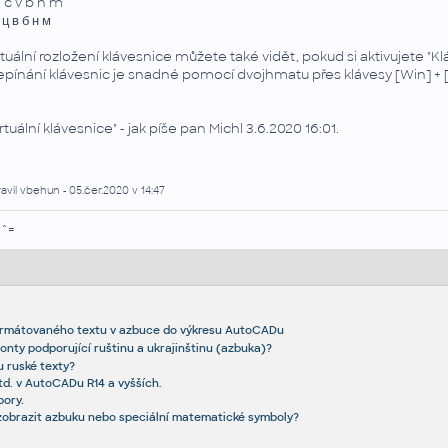
x c v b n m
 ц в б н м
tuální rozložení klávesnice můžete také vidět, pokud si aktivujete "
epínání klávesnic je snadné pomocí dvojhmatu přes klávesy [Win] + 
irtuální klávesnice" - jak píše pan Michl 3.6.2020 16:01.
avil vbehun - 05.čer.2020 v 14:47
.^=
ormátovaného textu v azbuce do výkresu AutoCADu
fonty podporující ruštinu a ukrajinštinu (azbuka)?
u ruské texty?
td. v AutoCADu R14 a vyšších.
bory.
 zobrazit azbuku nebo speciální matematické symboly?