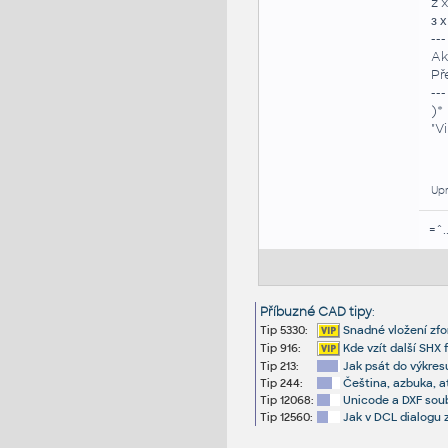
z 
з х
---
Ak
Př
---
)*
"V
Upr
=^.
Příbuzné CAD tipy
:
Tip 5330:
Snadné vložení zf
Tip 916:
Kde vzít další SHX 
Tip 213:
Jak psát do výkres
Tip 244:
Čeština, azbuka, a
Tip 12068:
Unicode a DXF sou
Tip 12560:
Jak v DCL dialogu