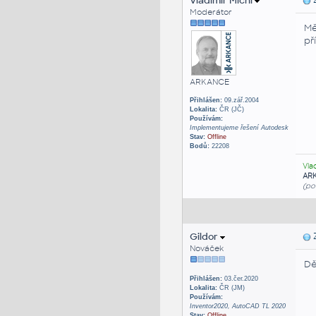
Vladimír Michl
Z
Moderátor
Mě
př
ARKANCE
Přihlášen:
09.zář.2004
Lokalita:
ČR (JČ)
Používám:
Implementujeme řešení Autodesk
Stav:
Offline
Bodů:
22208
Vla
AR
(po
Gildor
Z
Nováček
Dě
Přihlášen:
03.čer.2020
Lokalita:
ČR (JM)
Používám:
Inventor2020, AutoCAD TL 2020
Stav:
Offline