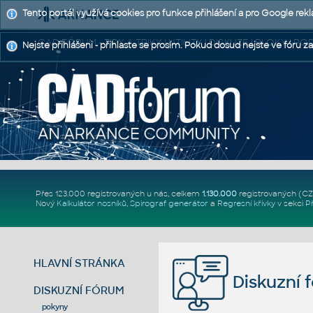
Tento portál využívá cookies pro funkce přihlášení a pro Google rek
CAD FÓRUM - TIPY A TRIKY | UTILITY | DISKUZE | BLOKY |
Nejste přihlášeni - přihlaste se prosím. Pokud dosud nejste ve fóru za
Přes 123.000 registrovaných u nás, celkem
1.130.000
registrovaných (C
Nový
Kalkulátor nosníků
,
Spirograf generátor
a
Regresní křivky
v sekci
P
HLAVNÍ STRÁNKA
Diskuzní 
DISKUZNÍ FÓRUM
pokyny