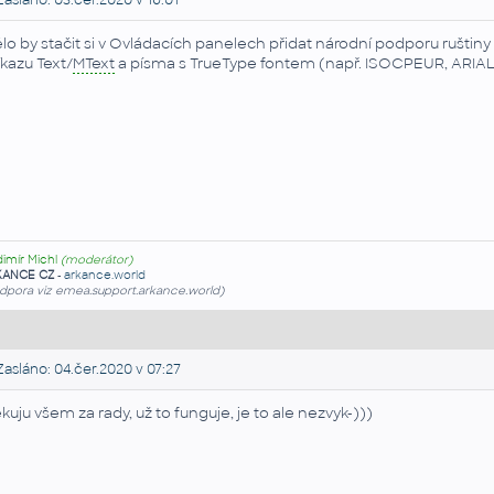
asláno: 03.čer.2020 v 16:01
lo by stačit si v Ovládacích panelech přidat národní podporu ruštiny (
íkazu Text/
MText
a písma s TrueType fontem (např. ISOCPEUR, ARIAL,
dimír Michl
(moderátor)
KANCE CZ
-
arkance.world
dpora viz emea.support.arkance.world)
asláno: 04.čer.2020 v 07:27
kuju všem za rady, už to funguje, je to ale nezvyk-)))