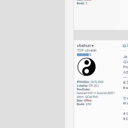
Bodů:
5
vbehun
Z
TOP uživatel
Je
QW
Pr
od
---
ě š
Přihlášen:
04.říj.2004
Lokalita:
ČR (ZL)
ё ш
Používám:
Autocad R10 >> Autocad 2023 /
altern. QCad Prof.
q w
Stav:
Offline
ю щ
Bodů:
1252
a s
а с