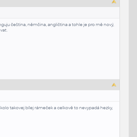
guju čeština, němčina, angličtina a tohle je pro mě nový,
vat.
 okolo takovej bílej rámeček a celkově to nevypadá hezky,