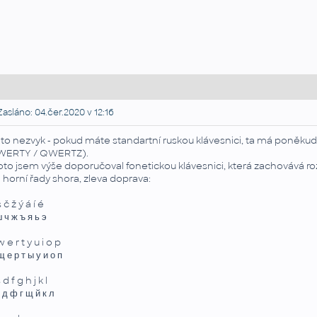
asláno: 04.čer.2020 v 12:16
 to nezvyk - pokud máte standartní ruskou klávesnici, ta má poněku
ERTY / QWERTZ).
oto jsem výše doporučoval fonetickou klávesnici, která zachovává ro
 horní řady shora, zleva doprava:
 č ž ý á í é
 ч ж ъ я ь э
 e r t y u i o p
 е р т ы у и о п
 d f g h j k l
 д ф г щ й к л