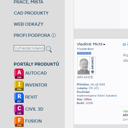
PRÁCE, MÍSTA
CAD PRODUKTY
WEB ODKAZY
PROFI PODPORA
ⓘ
Vladimír Michl
Z
Moderátor
Po
do
PORTÁLY PRODUKTŮ
AUTOCAD
ARKANCE
INVENTOR
Přihlášen:
09.zář.2004
Lokalita:
ČR (JČ)
Používám:
Implementujeme řešení Autodesk
REVIT
Stav:
Offline
Bodů:
22208
CIVIL 3D
Vla
AR
(po
FUSION