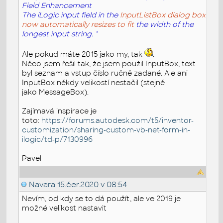
Field Enhancement
The iLogic input field in the
InputListBox dialog box
now automatically resizes to fit
the width of the
longest input string. "
Ale pokud máte 2015 jako my, tak
.
Něco jsem řešil tak, že jsem použil InputBox, text
byl seznam a vstup číslo ručně zadané. Ale ani
InputBox někdy velikostí nestačil (stejně
jako MessageBox).
Zajímavá inspirace je
toto:
https://forums.autodesk.com/t5/inventor-
customization/sharing-custom-vb-net-form-in-
ilogic/td-p/7130996
Pavel
Navara
15.čer.2020 v 08:54
Nevím, od kdy se to dá použít, ale ve 2019 je
možné velikost nastavit