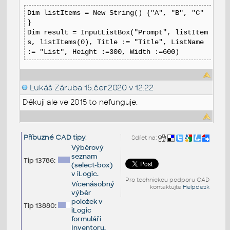
Dim listItems = New String() {"A", "B", "C"
}
Dim result = InputListBox("Prompt", listItem
s, listItems(0), Title := "Title", ListName
:= "List", Height :=300, Width :=600)
Lukáš Záruba
15.čer.2020 v 12:22
Děkuji ale ve 2015 to nefunguje.
Příbuzné CAD tipy
:
Sdílet na:
Výběrový
seznam
Tip 13786:
(select-box)
v iLogic.
Pro technickou podporu CAD
Vícenásobný
kontaktujte
Helpdesk
výběr
položek v
Tip 13880:
iLogic
formuláři
Inventoru.