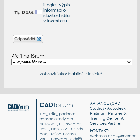
iLogic - výpis
informací o
Tip 13039:
složitosti dílu
v Inventoru.
Odpovědět
Přejít na fórum
Zobrazit jako:
Mobilní
|
Klasické
CAD
fórum
ARKANCE
(CAD
Studio) - Autodesk
Platinum Partner &
Tipy, triky, podpora,
Training Center &
pomoc a rady pro
Services Partner
AutoCAD, LT, Inventor,
Revit, Map, Civil 3D, 3ds
KONTAKT:
Max, Fusion, Forma,
webmaster.cz@arkance.w
Vault, PowerMill a další