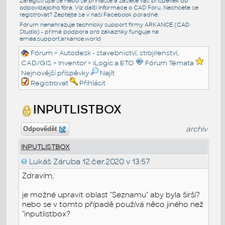
Zaregistrujte se nebo se přihlašte a zašlete váš příspěvek do
odpovídajícího fóra. Viz další informace o
CAD Fóru
. Nechcete se
registrovat? Zeptejte se v naší
Facebook poradně
.
Fórum nenahrazuje technický support firmy ARKANCE (CAD
Studio) - přímá podpora pro zákazníky funguje na
emea.support.arkance.world
Fórum
>
Autodesk - stavebnictví, strojírenství,
CAD/GIS
>
Inventor
>
iLogic a ETO
Fórum Témata
Nejnovější příspěvky
Najít
Registrovat
Přihlásit
INPUTLISTBOX
archiv
Odpovědět
INPUTLISTBOX
Lukáš Záruba
12.čer.2020 v 13:57
Zdravím,
je možné upravit oblast "Seznamu" aby byla širší?
nebo se v tomto případě používá něco jiného než
"inputlistbox?