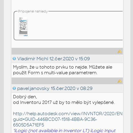
Připojené náhledy
Vladimír Michl
12.čer.2020 v 15:09
Myslím, že u tohoto prvku to nejde. Můžete ale
použít Form s multi-value parametrem.
pavel.janovsky
15.čer.2020 v 08:29
Dobrý den,
od Inventoru 2017 už by to mělo být vylepšené.
http://help.autodesk.com/view/INVNTOR/2020/ENU/?
guid=GUID-446BCD07-1518-4BBA-9C36-
6505D5A71EF5
"iLogic (not available in Inventor LT) iLogic Input