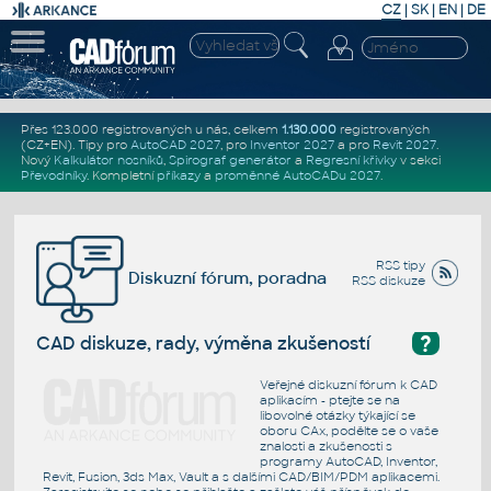
CZ
|
SK
|
EN
|
DE
Přes 123.000 registrovaných u nás, celkem
1.130.000
registrovaných
(CZ+EN)
. Tipy pro
AutoCAD 2027
, pro
Inventor 2027
a pro
Revit 2027
.
Nový
Kalkulátor nosníků
,
Spirograf generátor
a
Regresní křivky
v sekci
Převodníky
.
Kompletní
příkazy
a
proměnné AutoCADu 2027
.
RSS tipy
Diskuzní fórum, poradna
RSS diskuze
?
CAD diskuze, rady, výměna zkušeností
Veřejné diskuzní fórum k CAD
aplikacím - ptejte se na
libovolné otázky týkající se
oboru CAx, podělte se o vaše
znalosti a zkušenosti s
programy AutoCAD, Inventor,
Revit, Fusion, 3ds Max, Vault a s dalšími CAD/BIM/PDM aplikacemi.