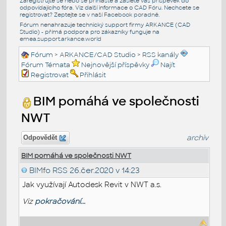
Zaregistrujte se nebo se přihlašte a zašlete váš příspěvek do
odpovídajícího fóra. Viz další informace o
CAD Fóru
. Nechcete se
registrovat? Zeptejte se v naší
Facebook poradně
.
Fórum nenahrazuje technický support firmy ARKANCE (CAD
Studio) - přímá podpora pro zákazníky funguje na
emea.support.arkance.world
Fórum
>
ARKANCE/CAD Studio
>
RSS kanály
Fórum Témata
Nejnovější příspěvky
Najít
Registrovat
Přihlásit
BIM pomáhá ve společnosti
NWT
archiv
Odpovědět
BIM pomáhá ve společnosti NWT
BIMfo RSS
26.čer.2020 v 14:23
Jak využívají Autodesk Revit v NWT a.s.
Viz
pokračování...