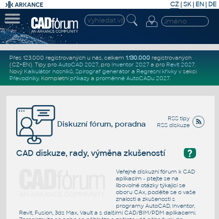
CZ
|
SK
|
EN
|
DE
Přes 123.000 registrovaných u nás, celkem
1.130.000
registrovaných
(CZ+EN)
. Tipy pro
AutoCAD 2027
, pro
Inventor 2027
a pro
Revit 2027
.
Nový
Kalkulátor nosníků
,
Spirograf generátor
a
Regresní křivky
v sekci
Převodníky
.
Kompletní
příkazy
a
proměnné AutoCADu 2027
.
RSS tipy
Diskuzní fórum, poradna
RSS diskuze
?
CAD diskuze, rady, výměna zkušeností
Veřejné diskuzní fórum k CAD
aplikacím - ptejte se na
libovolné otázky týkající se
oboru CAx, podělte se o vaše
znalosti a zkušenosti s
programy AutoCAD, Inventor,
Revit, Fusion, 3ds Max, Vault a s dalšími CAD/BIM/PDM aplikacemi.