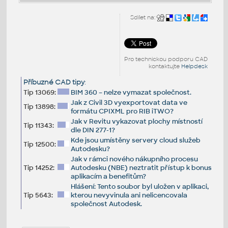
Sdílet na:
Pro technickou podporu CAD
kontaktujte
Helpdesk
Příbuzné CAD tipy
:
Tip 13069:
BIM 360 – nelze vymazat společnost.
Jak z Civil 3D vyexportovat data ve
Tip 13898:
formátu CPIXML pro RIB iTWO?
Jak v Revitu vykazovat plochy místností
Tip 11343:
dle DIN 277-1?
Kde jsou umístěny servery cloud služeb
Tip 12500:
Autodesku?
Jak v rámci nového nákupního procesu
Tip 14252:
Autodesku (NBE) neztratit přístup k bonus
aplikacím a benefitům?
Hlášení: Tento soubor byl uložen v aplikaci,
Tip 5643:
kterou nevyvinula ani nelicencovala
společnost Autodesk.