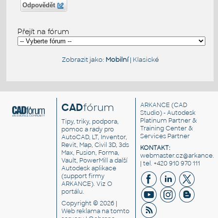
Odpovědět
Přejít na fórum
Zobrazit jako:
Mobilní
|
Klasické
CAD
fórum
ARKANCE
(CAD
Studio) - Autodesk
Platinum Partner &
Tipy, triky, podpora,
Training Center &
pomoc a rady pro
Services Partner
AutoCAD, LT, Inventor,
Revit, Map, Civil 3D, 3ds
KONTAKT:
Max, Fusion, Forma,
webmaster.cz@arkance.w
Vault, PowerMill a další
| tel. +420 910 970 111
Autodesk aplikace
(support firmy
ARKANCE). Viz
O
portálu
.
Copyright © 2026 |
Web reklama
na tomto