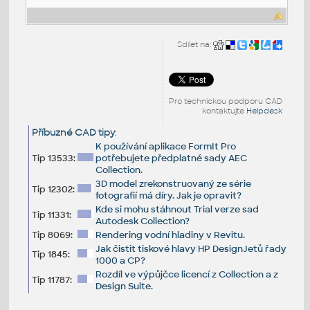
Sdílet na:
Pro technickou podporu CAD
kontaktujte
Helpdesk
Příbuzné CAD tipy
:
K používání aplikace FormIt Pro
Tip 13533:
potřebujete předplatné sady AEC
Collection.
3D model zrekonstruovaný ze série
Tip 12302:
fotografií má díry. Jak je opravit?
Kde si mohu stáhnout Trial verze sad
Tip 11331:
Autodesk Collection?
Tip 8069:
Rendering vodní hladiny v Revitu.
Jak čistit tiskové hlavy HP DesignJetů řady
Tip 1845:
1000 a CP?
Rozdíl ve výpůjčce licencí z Collection a z
Tip 11787:
Design Suite.