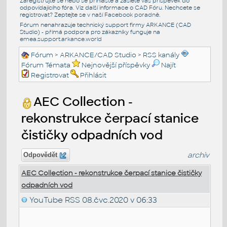
Zaregistrujte se nebo se přihlašte a zašlete váš příspěvek do
odpovídajícího fóra. Viz další informace o
CAD Fóru
. Nechcete se
registrovat? Zeptejte se v naší
Facebook poradně
.
Fórum nenahrazuje technický support firmy ARKANCE (CAD
Studio) - přímá podpora pro zákazníky funguje na
emea.support.arkance.world
Fórum
>
ARKANCE/CAD Studio
>
RSS kanály
Fórum Témata
Nejnovější příspěvky
Najít
Registrovat
Přihlásit
AEC Collection -
rekonstrukce čerpací stanice
čističky odpadních vod
archiv
Odpovědět
AEC Collection - rekonstrukce čerpací stanice čističky
odpadních vod
YouTube RSS
08.čvc.2020 v 06:33