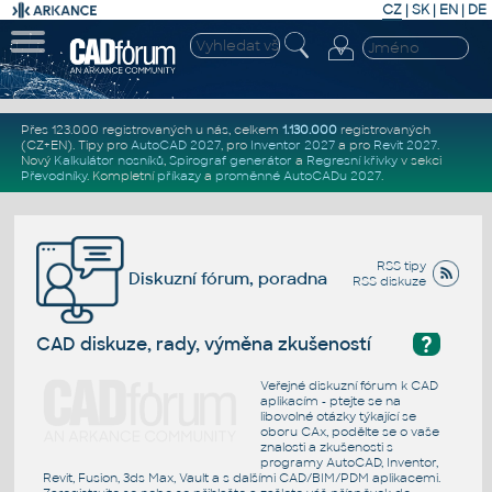
CZ
|
SK
|
EN
|
DE
Přes 123.000 registrovaných u nás, celkem
1.130.000
registrovaných
(CZ+EN)
. Tipy pro
AutoCAD 2027
, pro
Inventor 2027
a pro
Revit 2027
.
Nový
Kalkulátor nosníků
,
Spirograf generátor
a
Regresní křivky
v sekci
Převodníky
.
Kompletní
příkazy
a
proměnné AutoCADu 2027
.
RSS tipy
Diskuzní fórum, poradna
RSS diskuze
?
CAD diskuze, rady, výměna zkušeností
Veřejné diskuzní fórum k CAD
aplikacím - ptejte se na
libovolné otázky týkající se
oboru CAx, podělte se o vaše
znalosti a zkušenosti s
programy AutoCAD, Inventor,
Revit, Fusion, 3ds Max, Vault a s dalšími CAD/BIM/PDM aplikacemi.