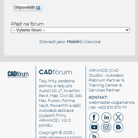
Odpovědět
Přejít na fórum
Zobrazit jako:
Mobilní
|
Klasické
CAD
fórum
ARKANCE
(CAD
Studio) - Autodesk
Platinum Partner &
Tipy, triky, podpora,
Training Center &
pomoc a rady pro
Services Partner
AutoCAD, LT, Inventor,
Revit, Map, Civil 3D, 3ds
KONTAKT:
Max, Fusion, Forma,
webmaster.cz@arkance.w
Vault, PowerMill a další
| tel. +420 910 970 111
Autodesk aplikace
(support firmy
ARKANCE). Viz
O
portálu
.
Copyright © 2026 |
Web reklama
na tomto