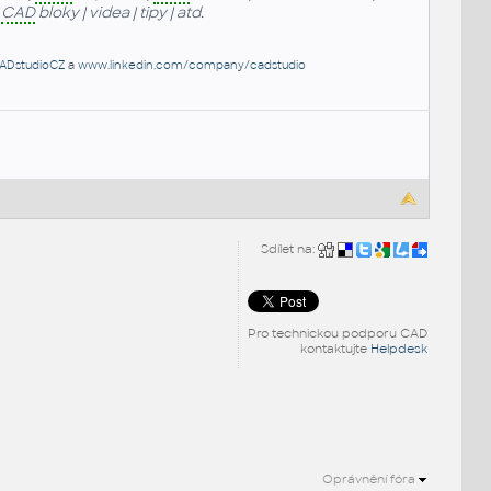
|
CAD
bloky | videa | tipy | atd.
ADstudioCZ
a
www.linkedin.com/company/cadstudio
Sdílet na:
Pro technickou podporu CAD
kontaktujte
Helpdesk
Oprávnění fóra