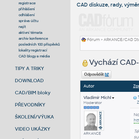
registrace
CAD diskuze, rady, výmě
přihlášení
odhlášení
správa účtu
najít
aktivní témata
archiv konference
Fórum
>
ARKANCE/CAD St
posledních 100 příspěvků
lokality registrací
CAD blogy a média
Vychází CAD
TIPY A TRIKY
Odpovědět
DOWNLOAD
Autor
Zp
CAD/BIM bloky
Vladimír Michl
Zas
Moderátor
PŘEVODNÍKY
No
ŠKOLENÍ/VÝUKA
ht
VIDEO UKÁZKY
Té
ARKANCE
su