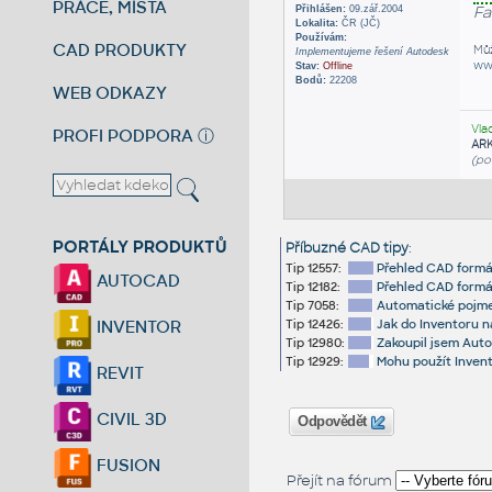
PRÁCE, MÍSTA
Přihlášen:
09.zář.2004
Fa
Lokalita:
ČR (JČ)
Používám:
CAD PRODUKTY
Můž
Implementujeme řešení Autodesk
ww
Stav:
Offline
Bodů:
22208
WEB ODKAZY
Vla
PROFI PODPORA
ⓘ
AR
(po
PORTÁLY PRODUKTŮ
Příbuzné CAD tipy
:
Tip 12557:
Přehled CAD formá
AUTOCAD
Tip 12182:
Přehled CAD formá
Tip 7058:
Automatické pojme
Tip 12426:
Jak do Inventoru n
INVENTOR
Tip 12980:
Zakoupil jsem Auto
Tip 12929:
Mohu použít Inven
REVIT
CIVIL 3D
Odpovědět
FUSION
Přejít na fórum