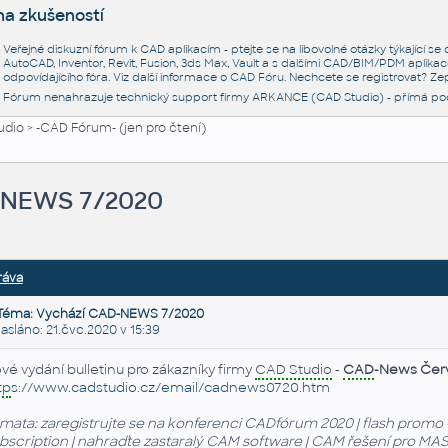
na zkušeností
Veřejné diskuzní fórum k CAD aplikacím - ptejte se na libovolné otázky týkající s
AutoCAD, Inventor, Revit, Fusion, 3ds Max, Vault a s dalšími CAD/BIM/PDM aplikac
odpovídajícího fóra. Viz další informace o
CAD Fóru
. Nechcete se registrovat? Zep
Fórum nenahrazuje technický support firmy ARKANCE (CAD Studio) - přímá po
udio
>
-CAD Fórum- (jen pro čtení)
-NEWS 7/2020
ráva
Téma: Vychází CAD-NEWS 7/2020
láno: 21.čvc.2020 v 15:39
vé vydání bulletinu pro zákazníky firmy
CAD Studio
-
CAD
-News Čer
tp
s://www.cadstudio.cz/email/cadnews0720.htm
mata: zaregistrujte se na konferenci CADfórum 2020 | flash promo 
bscription
| nahraďte zastaralý
CAM
software |
CAM
řešení pro MA