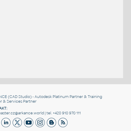
NCE
(CAD Studio) - Autodesk Platinum Partner & Training
r & Services Partner
AKT:
ster.cz@arkance.world | tel. +420 910 970 111