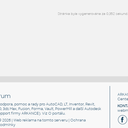
Stránka byla vygenerována za 0,352 sekund.
rum
ARKA
Cente
, podpora, pomoc a rady pro AutoCAD, LT, Inventor, Revit,
KONT
3D, 3ds Max, Fusion, Forma, Vault, PowerMill a další Autodesk
webma
support firmy ARKANCE). Viz
O portálu
.
© 2026 |
Web reklama
na tomto serveru |
Ochrana
podmínky