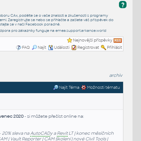
?
e oboru CAx, podělte se o vaše znalosti a zkušenosti s programy
emi. Zaregistrujte se nebo se přihlašte a zašlete váš příspěvek do
tejte se v naší
Facebook poradně
.
dpora pro zákazníky funguje na
emea.support.arkance.world
Nejnovější příspěvky
FAQ
Najít
Události
Registrovat
Přihlásit
archiv
Najít Téma
Možnosti tématu
venec 2020
- si můžete přečíst online na:
- 20% sleva na
AutoCAD
y a
Revit
LT | konec měsíčních
SAM |
Vault
Reporter |
CAM
školení | nové Civil Tools |