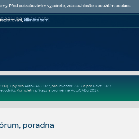
lamy. Před pokračováním vyjadřete, zda souhlasíte s použitím cookies.
 PODPORA | POMOC A RADY
registrováni,
klikněte sem.
.
Z+EN)
. Tipy pro
AutoCAD 2027
, pro
Inventor 2027
a pro
Revit 2027
.
řevodníky
.
Kompletní
příkazy
a
proměnné AutoCADu 2027
.
fórum, poradna