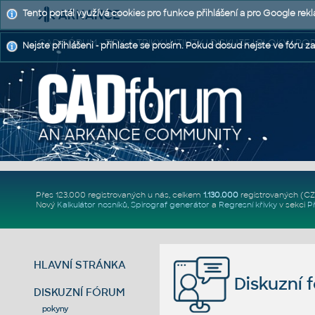
Tento portál využívá cookies pro funkce přihlášení a pro Google rek
CAD FÓRUM - TIPY A TRIKY | UTILITY | DISKUZE | BLOKY |
Nejste přihlášeni - přihlaste se prosím. Pokud dosud nejste ve fóru za
Přes 123.000 registrovaných u nás, celkem
1.130.000
registrovaných (C
Nový
Kalkulátor nosníků
,
Spirograf generátor
a
Regresní křivky
v sekci
P
HLAVNÍ STRÁNKA
Diskuzní 
DISKUZNÍ FÓRUM
pokyny