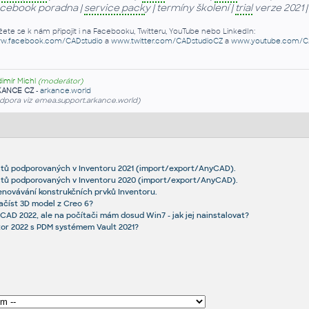
cebook poradna |
service pack
y | termíny školení |
trial
verze 2021 
ete se k nám připojit i na Facebooku, Twitteru, YouTube nebo LinkedIn:
w.facebook.com/CADstudio
a
www.twitter.com/CADstudioCZ
a
www.youtube.com/C
dimír Michl
(moderátor)
KANCE CZ
-
arkance.world
dpora viz emea.support.arkance.world)
tů podporovaných v Inventoru 2021 (import/export/AnyCAD).
tů podporovaných v Inventoru 2020 (import/export/AnyCAD).
novávání konstrukčních prvků Inventoru.
ačíst 3D model z Creo 6?
CAD 2022, ale na počítači mám dosud Win7 - jak jej nainstalovat?
tor 2022 s PDM systémem Vault 2021?