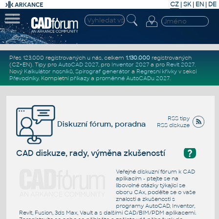
CZ
|
SK
|
EN
|
DE
Přes 123.000 registrovaných u nás, celkem
1.130.000
registrovaných
(CZ+EN)
. Tipy pro
AutoCAD 2027
, pro
Inventor 2027
a pro
Revit 2027
.
Nový
Kalkulátor nosníků
,
Spirograf generátor
a
Regresní křivky
v sekci
Převodníky
.
Kompletní
příkazy
a
proměnné AutoCADu 2027
.
RSS tipy
Diskuzní fórum, poradna
RSS diskuze
?
CAD diskuze, rady, výměna zkušeností
Veřejné diskuzní fórum k CAD
aplikacím - ptejte se na
libovolné otázky týkající se
oboru CAx, podělte se o vaše
znalosti a zkušenosti s
programy AutoCAD, Inventor,
Revit, Fusion, 3ds Max, Vault a s dalšími CAD/BIM/PDM aplikacemi.