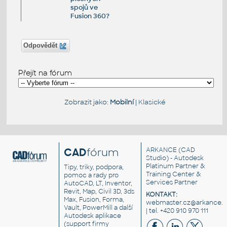
spojů ve
Fusion 360?
Odpovědět
Přejít na fórum
Zobrazit jako:
Mobilní
|
Klasické
CAD
fórum
ARKANCE
(CAD
Studio) - Autodesk
Platinum Partner &
Tipy, triky, podpora,
Training Center &
pomoc a rady pro
Services Partner
AutoCAD, LT, Inventor,
Revit, Map, Civil 3D, 3ds
KONTAKT:
Max, Fusion, Forma,
webmaster.cz@arkance.w
Vault, PowerMill a další
| tel. +420 910 970 111
Autodesk aplikace
(support firmy