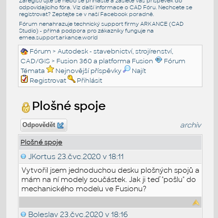
Zaregistrujte se nebo se přihlašte a zašlete váš příspěvek do
odpovídajícího fóra. Viz další informace o
CAD Fóru
. Nechcete se
registrovat? Zeptejte se v naší
Facebook poradně
.
Fórum nenahrazuje technický support firmy ARKANCE (CAD
Studio) - přímá podpora pro zákazníky funguje na
emea.support.arkance.world
Fórum
>
Autodesk - stavebnictví, strojírenství,
CAD/GIS
>
Fusion 360 a platforma Fusion
Fórum
Témata
Nejnovější příspěvky
Najít
Registrovat
Přihlásit
Plošné spoje
archiv
Odpovědět
Plošné spoje
JKortus
23.čvc.2020 v 18:11
Vytvořil jsem jednoduchou desku plošných spojů a
mám na ní modely součástek. Jak ji teď "pošlu" do
mechanického modelu ve Fusionu?
Boleslav
23.čvc.2020 v 18:16