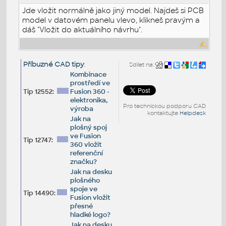
Jde vložit normálně jako jiný model. Najdeš si PCB
model v datovém panelu vlevo, klikneš pravým a
dáš "Vložit do aktuálního návrhu".
Příbuzné CAD tipy
:
Sdílet na:
Kombinace
prostředí ve
Tip 12552:
Fusion 360 -
elektronika,
Pro technickou podporu CAD
výroba
kontaktujte
Helpdesk
Jak na
plošný spoj
ve Fusion
Tip 12747:
360 vložit
referenční
značku?
Jak na desku
plošného
spoje ve
Tip 14490:
Fusion vložit
přesné
hladké logo?
Jak na desku