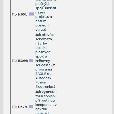
plošných
spojů umístit
název
Tip 14651:
projektu a
datum
poslední
verze?
Jak převést
schémata,
návrhy
desek
plošných
spojů a
Tip 15066:
knihovny
součástek z
programu
EAGLE do
Autodesk
Fusion
Electronics?
Jak vypnout
zvuk spojení
při routingu
komponent v
Tip 12877:
návrhu
plošných