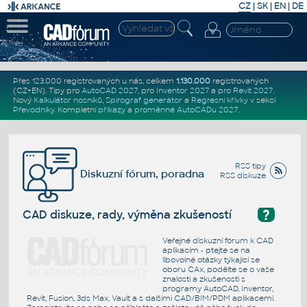
CZ
|
SK
|
EN
|
DE
Přes 123.000 registrovaných u nás, celkem
1.130.000
registrovaných
(CZ+EN)
. Tipy pro
AutoCAD 2027
, pro
Inventor 2027
a pro
Revit 2027
.
Nový
Kalkulátor nosníků
,
Spirograf generátor
a
Regresní křivky
v sekci
Převodníky
.
Kompletní
příkazy
a
proměnné AutoCADu 2027
.
RSS tipy
Diskuzní fórum, poradna
RSS diskuze
?
CAD diskuze, rady, výměna zkušeností
Veřejné diskuzní fórum k CAD
aplikacím - ptejte se na
libovolné otázky týkající se
oboru CAx, podělte se o vaše
znalosti a zkušenosti s
programy AutoCAD, Inventor,
Revit, Fusion, 3ds Max, Vault a s dalšími CAD/BIM/PDM aplikacemi.