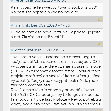
Peter Jirat
05.říj.2020 v 16:00
Kam vypadne ten vyexportovaný soubor z C3D?
Na cestu se neptá a nikde ho nevidím...
martinfolber
05.říj.2020 v 17:36
Bude se ptát v té nové verzi. Na Helpdesku je ještě
stará. Zkusím co nejdřív zařídit...
Peter Jirat
11.lis.2020 v 11:36
Tak jsem to vcelku úspěšně celé prošel, funguje.
Teď je to potřeba posunout dál - jak zasypu v C3D
vykopanou jámu, ve které už mám osazený model
(ČTU)? Jak fungovat v tomto režimu, pokud mám
projekt rozdělený do více fází, kde potřebuju něco
vykopat (přípojky), pak zasypat, pak někde jinde
zas něco vykopat atd.
Revití terén a fáze je naprostý propadák, jak se
toto řeší v C3D a popř jak by to fungovalo, pokud
tam budu mít více fází. Protože v Revitu potřebuju
vidět, jaký je pro danou fázi aktuální vzhled terénu.