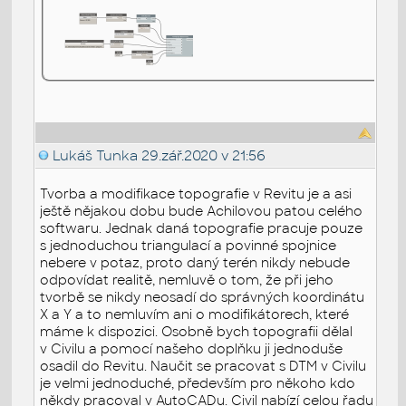
Lukáš Tunka
29.zář.2020 v 21:56
Tvorba a modifikace topografie v Revitu je a asi
ještě nějakou dobu bude Achilovou patou celého
softwaru. Jednak daná topografie pracuje pouze
s jednoduchou triangulací a povinné spojnice
nebere v potaz, proto daný terén nikdy nebude
odpovídat realitě, nemluvě o tom, že při jeho
tvorbě se nikdy neosadí do správných koordinátu
X a Y a to nemluvím ani o modifikátorech, které
máme k dispozici. Osobně bych topografii dělal
v Civilu a pomocí našeho doplňku ji jednoduše
osadil do Revitu. Naučit se pracovat s DTM v Civilu
je velmi jednoduché, především pro někoho kdo
někdy pracoval v AutoCADu. Civil nabízí celou řadu