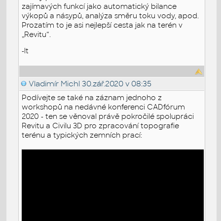
zajímavých funkcí jako automatický bilance
výkopů a násypů, analýza směru toku vody, apod.
Prozatím to je asi nejlepší cesta jak na terén v
„Revitu“.
-lt
Vladimír Michl
30.zář.2020 v 08:35
Podívejte se také na záznam jednoho z
workshopů na nedávné konferenci CADfórum
2020 - ten se věnoval právě pokročilé spolupráci
Revitu a Civilu 3D pro zpracování topografie
terénu a typických zemních prací: