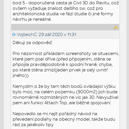
bod 5 - doporučená cesta je Civil 3D do Revitu, což
ovšem vyžaduje znalost dalšího sw, což pro
architektonická studia ve fází studie či jiné formy
návrhu je nereálné.
VojtechC
29.zář.2020 v 11:31
Děkuji za odpověď.
Pro názornost přikládám screenshoty se situacemi,
které jsem psal dříve (před připojením, stěna se
připojila pravděpodobně k spodní hraně, chyba,
po které stěna zmizí(jeden prvek je celý uvnitř
jiného)).
Nemyslím si že by tam těch bodů ovládající výšku
bylo moc, na celém pozemku (9000m2) jich bude
rovnoměrně rozmístěných ne víc jak 30. Nevyužíval
jsem ani funkci Attach Top, ale běžné spojování.
Nepovedlo se mi najít pořádný návod na
převedení podlahy na obecný model, takže budu
rád za jakékoliv tipy