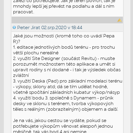
Záleží co potřebujete. Jak je terén povrch, tak je
mnohdy lepší jej převést na podlahu a dál s ním
pracovat.
Peter Jirat
02.srp.2020 v 18:44
Jaké jsou možnosti (kromě toho co uvádí Pepa
R)?
1. editace jednotlivých bodů terénu - pro trochu
větší plochu nereálné
2. využití Site Designer (součást Revitu) - musíte
porozumět možnostem této aplikace a umět si
upravit rodiny s ní dodané - i tak je výsledek občas
zvláštní
3. využití Deska (Pad) pro základní modelaci terénu
- výkopy, sklony atd; dá se tím udělat hodně,
včetně spočítání základních kubatur výkop/násyp
4. využití bodu 3. společně s Dynamem - průnik
desky ve sklonu s terénem, tvorba výkopových
těles s reálným (zobrazitelným) objemem a další.
Je na vás, jakou cestou se vydáte, pokud se
potřebujete výkopům věnovat alespoň jednou
měsíčně, tak vás bod 4 asi nemine.