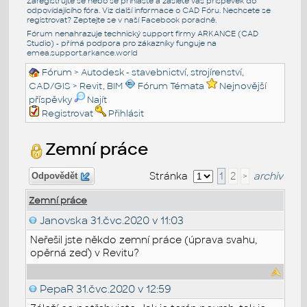
Zaregistrujte se nebo se přihlašte a zašlete váš příspěvek do
odpovídajícího fóra. Viz další informace o
CAD Fóru
. Nechcete se
registrovat? Zeptejte se v naší
Facebook poradně
.
Fórum nenahrazuje technický support firmy ARKANCE (CAD
Studio) - přímá podpora pro zákazníky funguje na
emea.support.arkance.world
Fórum
>
Autodesk - stavebnictví, strojírenství,
CAD/GIS
>
Revit, BIM
Fórum Témata
Nejnovější
příspěvky
Najít
Registrovat
Přihlásit
Zemní práce
Stránka
1
2
>
archiv
Odpovědět
Zemní práce
Janovska
31.čvc.2020 v 11:03
Neřešil jste někdo zemní práce (úprava svahu,
opěrná zeď) v Revitu?
PepaR
31.čvc.2020 v 12:59