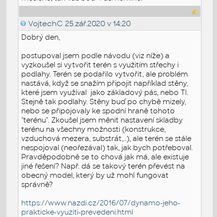
VojtechC
25.zář.2020 v 14:20
Dobrý den,
postupoval jsem podle návodu (viz níže) a
vyzkoušel si vytvořit terén s využitím střechy i
podlahy. Terén se podařilo vytvořit, ale problém
nastává, když se snažím připojit například stěny,
které jsem využíval jako základový pás, nebo TI.
Stejně tak podlahy. Stěny buď po chybě mizely,
nebo se připojovaly ke spodní hraně tohoto
"terénu". Zkoušel jsem měnit nastavení skladby
terénu na všechny možnosti (konstrukce,
vzduchová mezera, substrát,..), ale terén se stále
nespojoval (neořezával) tak, jak bych potřeboval.
Pravděpodobně se to chová jak má, ale existuje
jiné řešení? Např. dá se takový terén převést na
obecný model, který by už mohl fungovat
správně?
https://www.nazdi.cz/2016/07/dynamo-jeho-
prakticke-vyuziti-prevedeni.html