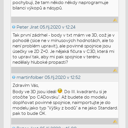
pochybuji, že tam někdo někdy naprogramuje
bilanci výkopů a násypů.
Peter Jirat
05.říj.2020 v 12:24
Tak první zádrhel - body v txt mám ve 3D, což je v
pohodě (sice ne v mínusových hodnotách, ale to
není problém upravit), ale povinné spojnice jsou
úsečky ve 2D Z=0. Je nějaká fičura v C3D, která mi
to upraví tak, aby mi pak spojnice v terénu
nedělaly hluboké propasti?
martinfolber
05.říj.2020 v 12:52
Zdravím Vás,
Body ve 3D jsou ideál
. Do III. kvadrantu si je
otočíte "po CADovsku". Až budete do modelu
doplňovat povinné spojnice, naimportujte je do
modelu jako typ "Výšky z bodů" a ne jako Standard.
pak to bude OK.