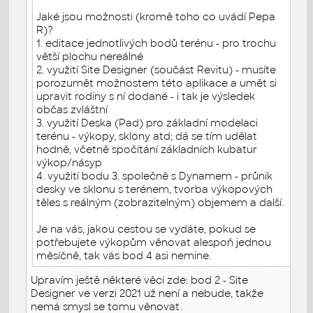
Jaké jsou možnosti (kromě toho co uvádí Pepa
R)?
1. editace jednotlivých bodů terénu - pro trochu
větší plochu nereálné
2. využití Site Designer (součást Revitu) - musíte
porozumět možnostem této aplikace a umět si
upravit rodiny s ní dodané - i tak je výsledek
občas zvláštní
3. využití Deska (Pad) pro základní modelaci
terénu - výkopy, sklony atd; dá se tím udělat
hodně, včetně spočítání základních kubatur
výkop/násyp
4. využití bodu 3. společně s Dynamem - průnik
desky ve sklonu s terénem, tvorba výkopových
těles s reálným (zobrazitelným) objemem a další.
Je na vás, jakou cestou se vydáte, pokud se
potřebujete výkopům věnovat alespoň jednou
měsíčně, tak vás bod 4 asi nemine.
Upravím ještě některé věci zde: bod 2 - Site
Designer ve verzi 2021 už není a nebude, takže
nemá smysl se tomu věnovat.