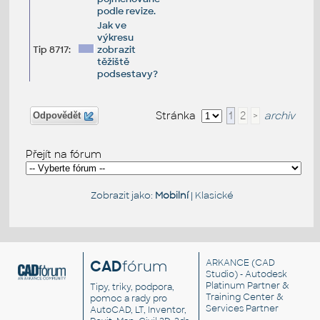
podle revize.
Jak ve
výkresu
Tip 8717:
zobrazit
těžiště
podsestavy?
Stránka
1
2
>
archiv
Odpovědět
Přejít na fórum
Zobrazit jako:
Mobilní
|
Klasické
CAD
fórum
ARKANCE
(CAD
Studio) - Autodesk
Platinum Partner &
Tipy, triky, podpora,
Training Center &
pomoc a rady pro
Services Partner
AutoCAD, LT, Inventor,