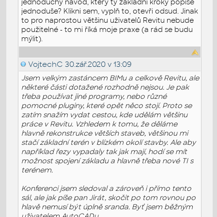
jednoduchý návod, který ty základní kroky popíše
jednoduše? Klikni sem, vyplň to, otevři odsud. Jinak
to pro naprostou většinu uživatelů Revitu nebude
použitelné - to mi říká moje praxe (a rád se budu
mýlit).
VojtechC
30.zář.2020 v 13:09
Jsem velkým zastáncem BIMu a celkově Revitu, ale
některé části dotažené rozhodně nejsou. Je pak
třeba používat jiné programy, nebo různé
pomocné pluginy, které opět něco stojí. Proto se
zatím snažím vydat cestou, kde udělám většinu
práce v Revitu. Vzhledem k tomu, že děláme
hlavně rekonstrukce větších staveb, většinou mi
stačí základní terén v blízkém okolí stavby. Ale aby
například řezy vypadaly tak jak mají, hodí se mít
možnost spojení základu a hlavně třeba nové TI s
terénem.
Konferenci jsem sledoval a zároveň i přímo tento
sál, ale jak píše pan Jirát, skočit po tom rovnou po
hlavě nemusí být úplně sranda. Byť jsem běžným
uživatelem AutoCADu.