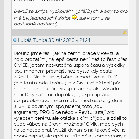
Děkuji za skript, vyzkouším. (přál bych si aby to pro
mě byl jednoduchý skript
, ale k tomu se
postupně dostanu)
Lukáš Tunka
30.zář.2020 v 21:24
Dlouho jsme řešili jak na zemní práce v Revitu a
hold prozatím jiná lepší cesta není, než to řešit přes
Civil3D, je tam neskutečná úspora času a výsledky
jsou mnohem přesnější, než byste kdy dostali
z Revitu. Naučit se vytvářet a modifikovat DTM
(digitální model terénu) je v Civilu záležitostí pár
hodin. Takže bariéra vstupu tam nějaká zásadní
není. Díky našemu doplňku je již spolupráce
bezproblémová. Terén máte ihned osazený do S-
JTSK i s povinnými spojnicemi, toto jsou
argumenty PRO. Sice něco v Revitu kutají pro
vylepšení terénu, ale otázka s čím přijdou a zdali to
bude vůbec na úrovni možností Civilu, moc bych
na to nespoléhal. Využít dynamo na takové věci je
dobrý nápad, ale opět musíte dělat kompromisy a