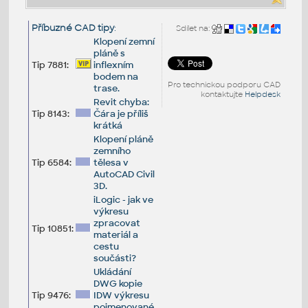
Příbuzné CAD tipy
:
Sdílet na:
Klopení zemní
pláně s
Tip 7881:
inflexním
bodem na
Pro technickou podporu CAD
trase.
kontaktujte
Helpdesk
Revit chyba:
Tip 8143:
Čára je příliš
krátká
Klopení pláně
zemního
Tip 6584:
tělesa v
AutoCAD Civil
3D.
iLogic - jak ve
výkresu
zpracovat
Tip 10851:
materiál a
cestu
součásti?
Ukládání
DWG kopie
Tip 9476:
IDW výkresu
pojmenované