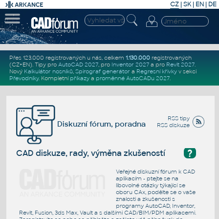
CZ
|
SK
|
EN
|
DE
Přes 123.000 registrovaných u nás, celkem
1.130.000
registrovaných
(CZ+EN)
. Tipy pro
AutoCAD 2027
, pro
Inventor 2027
a pro
Revit 2027
.
Nový
Kalkulátor nosníků
,
Spirograf generátor
a
Regresní křivky
v sekci
Převodníky
.
Kompletní
příkazy
a
proměnné AutoCADu 2027
.
RSS tipy
Diskuzní fórum, poradna
RSS diskuze
?
CAD diskuze, rady, výměna zkušeností
Veřejné diskuzní fórum k CAD
aplikacím - ptejte se na
libovolné otázky týkající se
oboru CAx, podělte se o vaše
znalosti a zkušenosti s
programy AutoCAD, Inventor,
Revit, Fusion, 3ds Max, Vault a s dalšími CAD/BIM/PDM aplikacemi.