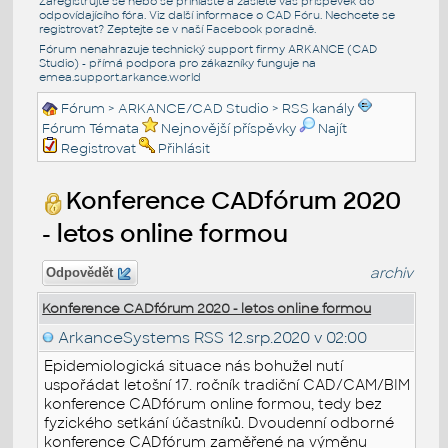
Zaregistrujte se nebo se přihlašte a zašlete váš příspěvek do
odpovídajícího fóra. Viz další informace o
CAD Fóru
. Nechcete se
registrovat? Zeptejte se v naší
Facebook poradně
.
Fórum nenahrazuje technický support firmy ARKANCE (CAD
Studio) - přímá podpora pro zákazníky funguje na
emea.support.arkance.world
Fórum
>
ARKANCE/CAD Studio
>
RSS kanály
Fórum Témata
Nejnovější příspěvky
Najít
Registrovat
Přihlásit
Konference CADfórum 2020
- letos online formou
archiv
Odpovědět
Konference CADfórum 2020 - letos online formou
ArkanceSystems RSS
12.srp.2020 v 02:00
Epidemiologická situace nás bohužel nutí
uspořádat letošní 17. ročník tradiční CAD/CAM/BIM
konference CADfórum online formou, tedy bez
fyzického setkání účastníků. Dvoudenní odborné
konference CADfórum zaměřené na výměnu