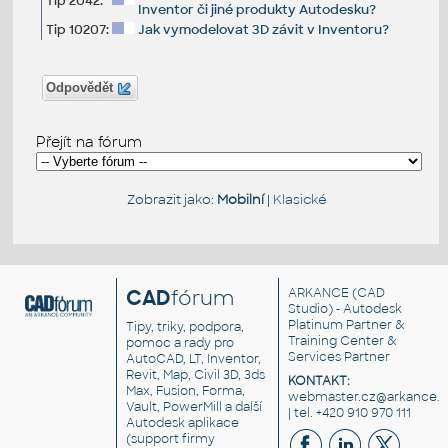
Tip 2042:
Inventor či jiné produkty Autodesku?
Tip 10207:
Jak vymodelovat 3D závit v Inventoru?
Odpovědět
Přejít na fórum
Zobrazit jako:
Mobilní
|
Klasické
CAD
fórum
ARKANCE
(CAD
Studio) - Autodesk
Platinum Partner &
Tipy, triky, podpora,
Training Center &
pomoc a rady pro
Services Partner
AutoCAD, LT, Inventor,
Revit, Map, Civil 3D, 3ds
KONTAKT:
Max, Fusion, Forma,
webmaster.cz@arkance.w
Vault, PowerMill a další
| tel. +420 910 970 111
Autodesk aplikace
(support firmy