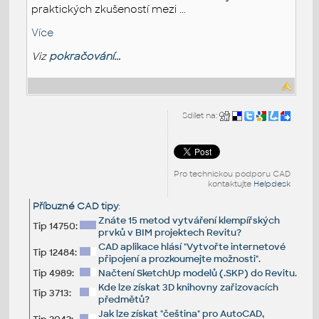
praktických zkušeností mezi ...
Více
Viz
pokračování...
Sdílet na:
Pro technickou podporu CAD
kontaktujte
Helpdesk
Příbuzné CAD tipy
:
Znáte 15 metod vytváření klempířských
Tip 14750:
prvků v BIM projektech Revitu?
CAD aplikace hlásí "Vytvořte internetové
Tip 12484:
připojení a prozkoumejte možnosti".
Tip 4989:
Načtení SketchUp modelů (.SKP) do Revitu.
Kde lze získat 3D knihovny zařizovacích
Tip 3713:
předmětů?
Jak lze získat "čeština" pro AutoCAD,