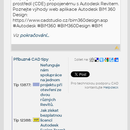
prostředí (CDE) propojenému s Autodesk Revitem.
Poznejte výhody web aplikace Autodesk BIM 360
Design:
https://www.cadstudio.cz/bim360design.asp
#Autodesk #BIM360 #BIM360Design #BIM
Viz
pokračování...
Příbuzné CAD tipy
:
Sdílet na:
Nefunguje
nám
spolupráce
na jednom
Pro technickou podporu CAD
Tip 13877:
projektu při
kontaktujte
Helpdesk
otevření ze
dvou
různých
Revitů.
Jak získat
bezplatnou
Tip 12388:
licenci
Autodesk