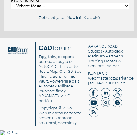
Přejít na fórum
Zobrazit jako:
Mobilní
|
Klasické
CAD
fórum
ARKANCE
(CAD
Studio) - Autodesk
Platinum Partner &
Tipy, triky, podpora,
Training Center &
pomoc a rady pro
Services Partner
AutoCAD, LT, Inventor,
Revit, Map, Civil 3D, 3ds
KONTAKT:
Max, Fusion, Forma,
webmaster.cz@arkance.w
Vault, PowerMill a další
| tel. +420 910 970 111
Autodesk aplikace
(support firmy
ARKANCE). Viz
O
portálu
.
Copyright © 2026 |
Web reklama
na tomto
serveru |
Ochrana
soukromí, podmínky