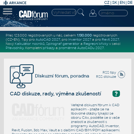
CZ
|
SK
|
EN
|
DE
Přes 123.000 registrovaných u nás, celkem
1.130.000
registrovaných
(CZ+EN)
. Tipy pro
AutoCAD 2027
, pro
Inventor 2027
a pro
Revit 2027
.
Nový
Kalkulátor nosníků
,
Spirograf generátor
a
Regresní křivky
v sekci
Převodníky
.
Kompletní
příkazy
a
proměnné AutoCADu 2027
.
RSS tipy
Diskuzní fórum, poradna
RSS diskuze
?
CAD diskuze, rady, výměna zkušeností
Veřejné diskuzní fórum k CAD
aplikacím - ptejte se na
libovolné otázky týkající se
oboru CAx, podělte se o vaše
znalosti a zkušenosti s
programy AutoCAD, Inventor,
Revit, Fusion, 3ds Max, Vault a s dalšími CAD/BIM/PDM aplikacemi.