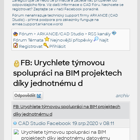
Zaregistrujte se nebo se přihlašte a zašlete váš příspěvek do
odpovídajícího fóra. Viz další informace o
CAD Fóru
. Nechcete se
registrovat? Zeptejte se v naší
Facebook poradně
.
Fórum nenahrazuje technický support firmy ARKANCE (CAD
Studio) - přímá podpora pro zákazníky funguje na
emea.support.arkance.world
Fórum
>
ARKANCE/CAD Studio
>
RSS kanály
Fórum Témata
Nejnovější příspěvky
Najít
Registrovat
Přihlásit
FB: Urychlete týmovou
spolupráci na BIM projektech
díky jednotnému d
archiv
Odpovědět
FB: Urychlete týmovou spolupráci na BIM projektech
díky jednotnému d
CAD Studio Facebook
19.srp.2020 v 08:11
Urychlete týmovou spolupráci na BIM
projektech díky jednotnému datovému