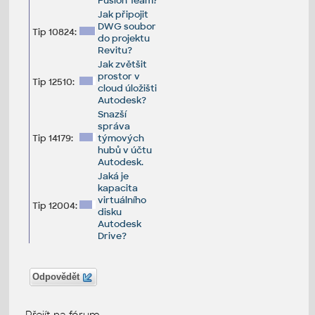
Fusion Team?
Jak připojit
DWG soubor
Tip 10824:
do projektu
Revitu?
Jak zvětšit
prostor v
Tip 12510:
cloud úložišti
Autodesk?
Snazší
správa
Tip 14179:
týmových
hubů v účtu
Autodesk.
Jaká je
kapacita
virtuálního
Tip 12004:
disku
Autodesk
Drive?
Odpovědět