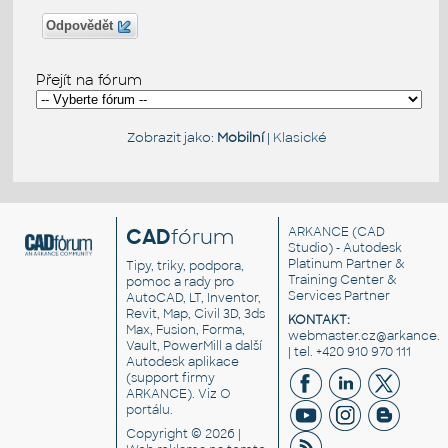
Odpovědět
Přejít na fórum
Zobrazit jako:
Mobilní
|
Klasické
CAD
fórum
ARKANCE
(CAD
Studio) - Autodesk
Platinum Partner &
Tipy, triky, podpora,
Training Center &
pomoc a rady pro
Services Partner
AutoCAD, LT, Inventor,
Revit, Map, Civil 3D, 3ds
KONTAKT:
Max, Fusion, Forma,
webmaster.cz@arkance.w
Vault, PowerMill a další
| tel. +420 910 970 111
Autodesk aplikace
(support firmy
ARKANCE). Viz
O
portálu
.
Copyright © 2026 |