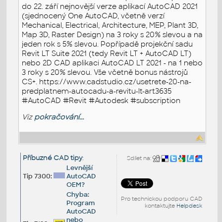
do 22. září nejnovější verze aplikací AutoCAD 2021
(sjednocený One AutoCAD, včetně verzí
Mechanical, Electrical, Architecture, MEP, Plant 3D,
Map 3D, Raster Design) na 3 roky s 20% slevou a na
jeden rok s 5% slevou. Popřípadě projekční sadu
Revit LT Suite 2021 (tedy Revit LT + AutoCAD LT)
nebo 2D CAD aplikaci AutoCAD LT 2021 - na 1 nebo
3 roky s 20% slevou. Vše včetně bonus nástrojů
CS+. https://www.cadstudio.cz/usetrete-20-na-
predplatnem-autocadu-a-revitu-lt-art3635
#AutoCAD #Revit #Autodesk #subscription
Viz
pokračování...
Příbuzné CAD tipy
:
Sdílet na:
Levnější
Tip 7300:
AutoCAD
OEM?
Chyba:
Pro technickou podporu CAD
Program
kontaktujte
Helpdesk
AutoCAD
nebo