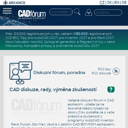
CZ
|
SK
|
EN
|
DE
Přes 123.000 registrovaných u nás, celkem
1.130.000
registrovaných
(CZ+EN)
. Tipy pro
AutoCAD 2027
, pro
Inventor 2027
a pro
Revit 2027
.
Nový
Kalkulátor nosníků
,
Spirograf generátor
a
Regresní křivky
v sekci
Převodníky
.
Kompletní
příkazy
a
proměnné AutoCADu 2027
.
RSS tipy
Diskuzní fórum, poradna
RSS diskuze
?
CAD diskuze, rady, výměna zkušeností
Veřejné diskuzní fórum k CAD
aplikacím - ptejte se na
libovolné otázky týkající se
oboru CAx, podělte se o vaše
znalosti a zkušenosti s
programy AutoCAD, Inventor,
Revit, Fusion, 3ds Max, Vault a s dalšími CAD/BIM/PDM aplikacemi.