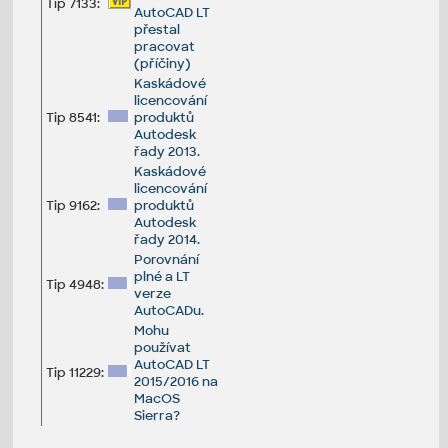
Tip 7133:
AutoCAD LT
přestal
pracovat
(příčiny)
Kaskádové
licencování
Tip 8541:
produktů
Autodesk
řady 2013.
Kaskádové
licencování
Tip 9162:
produktů
Autodesk
řady 2014.
Porovnání
plné a LT
Tip 4948:
verze
AutoCADu.
Mohu
používat
AutoCAD LT
Tip 11229:
2015/2016 na
MacOS
Sierra?