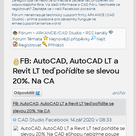
Zaregistrujte se nebo se přihlašte a zašlete váš příspěvek do
odpovídajícího fóra. Viz další informace o
CAD Fóru
. Nechcete se
registrovat? Zeptejte se v naší
Facebook poradně
.
Fórum nenahrazuje technický support firmy ARKANCE (CAD
Studio) - přímá podpora pro zákazníky funguje na
emea.support.arkance.world
Fórum
>
ARKANCE/CAD Studio
>
RSS kanály
Fórum Témata
Nejnovější příspěvky
Najít
Registrovat
Přihlásit
FB: AutoCAD, AutoCAD LT a
Revit LT teď pořídíte se slevou
20%. Na CA
archiv
Odpovědět
FB: AutoCAD, AutoCAD LT a Revit LT teď pořídíte se
slevou 20%. Na CA
CAD Studio Facebook
14.zář.2020 v 08:33
AutoCAD, AutoCAD LT a Revit LT teď pořídíte se
slevou 20%. Na CAD eShopu nabízíme pouze