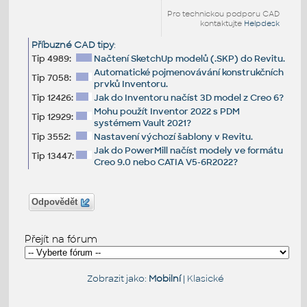
Pro technickou podporu CAD
kontaktujte
Helpdesk
Příbuzné CAD tipy
:
Tip 4989:
Načtení SketchUp modelů (.SKP) do Revitu.
Automatické pojmenovávání konstrukčních
Tip 7058:
prvků Inventoru.
Tip 12426:
Jak do Inventoru načíst 3D model z Creo 6?
Mohu použít Inventor 2022 s PDM
Tip 12929:
systémem Vault 2021?
Tip 3552:
Nastavení výchozí šablony v Revitu.
Jak do PowerMill načíst modely ve formátu
Tip 13447:
Creo 9.0 nebo CATIA V5-6R2022?
Odpovědět
Přejít na fórum
Zobrazit jako:
Mobilní
|
Klasické