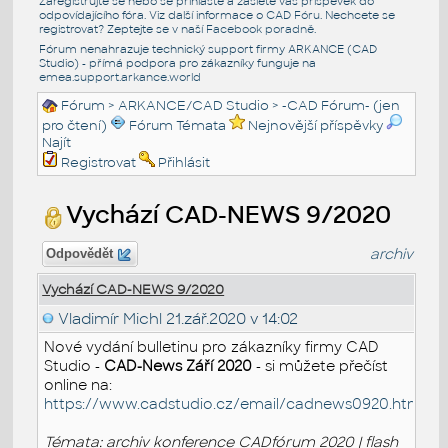
Zaregistrujte se nebo se přihlašte a zašlete váš příspěvek do
odpovídajícího fóra. Viz další informace o
CAD Fóru
. Nechcete se
registrovat? Zeptejte se v naší
Facebook poradně
.
Fórum nenahrazuje technický support firmy ARKANCE (CAD
Studio) - přímá podpora pro zákazníky funguje na
emea.support.arkance.world
Fórum
>
ARKANCE/CAD Studio
>
-CAD Fórum- (jen
pro čtení)
Fórum Témata
Nejnovější příspěvky
Najít
Registrovat
Přihlásit
Vychází CAD-NEWS 9/2020
archiv
Odpovědět
Vychází CAD-NEWS 9/2020
Vladimír Michl
21.zář.2020 v 14:02
Nové vydání bulletinu pro zákazníky firmy CAD
Studio -
CAD-News Září 2020
- si můžete přečíst
online na:
https://www.cadstudio.cz/email/cadnews0920.htm
Témata: archiv konference CADfórum 2020 | flash