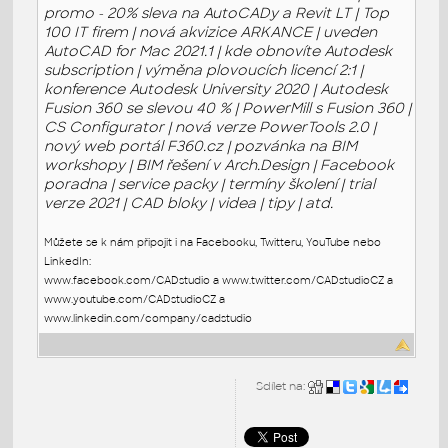
promo - 20% sleva na AutoCADy a Revit LT | Top
100 IT firem | nová akvizice ARKANCE | uveden
AutoCAD for Mac 2021.1 | kde obnovíte Autodesk
subscription | výměna plovoucích licencí 2:1 |
konference Autodesk University 2020 | Autodesk
Fusion 360 se slevou 40 % | PowerMill s Fusion 360 |
CS Configurator | nová verze PowerTools 2.0 |
nový web portál F360.cz | pozvánka na BIM
workshopy | BIM řešení v Arch.Design | Facebook
poradna | service packy | termíny školení | trial
verze 2021 | CAD bloky | videa | tipy | atd.
Můžete se k nám připojit i na Facebooku, Twitteru, YouTube nebo
LinkedIn:
www.facebook.com/CADstudio a www.twitter.com/CADstudioCZ a
www.youtube.com/CADstudioCZ a
www.linkedin.com/company/cadstudio
Sdílet na: