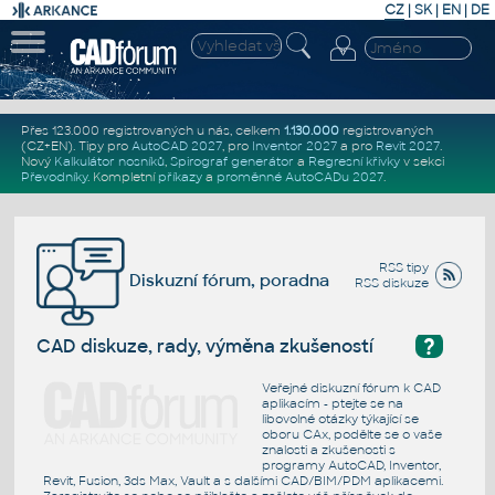
CZ
|
SK
|
EN
|
DE
Přes 123.000 registrovaných u nás, celkem
1.130.000
registrovaných
(CZ+EN)
. Tipy pro
AutoCAD 2027
, pro
Inventor 2027
a pro
Revit 2027
.
Nový
Kalkulátor nosníků
,
Spirograf generátor
a
Regresní křivky
v sekci
Převodníky
.
Kompletní
příkazy
a
proměnné AutoCADu 2027
.
RSS tipy
Diskuzní fórum, poradna
RSS diskuze
?
CAD diskuze, rady, výměna zkušeností
Veřejné diskuzní fórum k CAD
aplikacím - ptejte se na
libovolné otázky týkající se
oboru CAx, podělte se o vaše
znalosti a zkušenosti s
programy AutoCAD, Inventor,
Revit, Fusion, 3ds Max, Vault a s dalšími CAD/BIM/PDM aplikacemi.