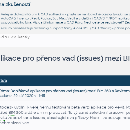
na zkušeností
Veřejné diskuzní fórum k CAD aplikacím - ptejte se na libovolné otázky týkající s
AutoCAD, Inventor, Revit, Fusion, 3ds Max, Vault a s dalšími CAD/BIM/PDM aplikac
odpovídajícího fóra. Viz další informace o
CAD Fóru
. Nechcete se registrovat? Zep
Fórum nenahrazuje technický support firmy ARKANCE (CAD Studio) - přímá po
udio
>
RSS kanály
ikace pro přenos vad (issues) mezi B
ráva
Téma: Doplňková aplikace pro přenos vad (issues) mezi BIM 360 a Revitem
láno: 29.zář.2020 v 11:45
todesk
uvolnil k veřejnému testování beta verzi aplikace pro
Revit
, 
užbě
BIM
360 a dále s nimi pracovat. To výrazně zefektivní pracovní 
vit
u zobrazí karta Issues, obsahující dva příkazy: Hide – zobrazuje ne
nchronizaci vad