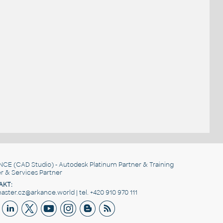
NCE
(CAD Studio) - Autodesk Platinum Partner & Training
r & Services Partner
AKT:
ster.cz@arkance.world | tel. +420 910 970 111