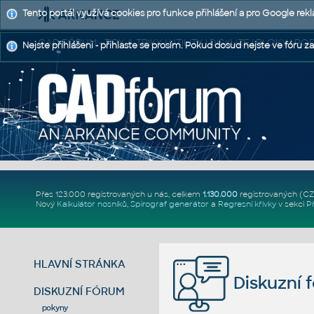
Tento portál využívá cookies pro funkce přihlášení a pro Google rek
CAD FÓRUM - TIPY A TRIKY | UTILITY | DISKUZE | BLOKY |
Nejste přihlášeni - přihlaste se prosím. Pokud dosud nejste ve fóru za
Přes 123.000 registrovaných u nás, celkem
1.130.000
registrovaných (C
Nový
Kalkulátor nosníků
,
Spirograf generátor
a
Regresní křivky
v sekci
P
HLAVNÍ STRÁNKA
Diskuzní 
DISKUZNÍ FÓRUM
pokyny