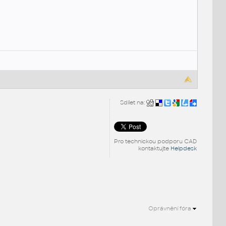
Sdílet na:
Pro technickou podporu CAD
kontaktujte
Helpdesk
Oprávnění fóra