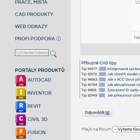
PRÁCE, MÍSTA
Vi
CAD PRODUKTY
WEB ODKAZY
Na
PROFI PODPORA
ⓘ
Příbuzné CAD tipy
:
Tip 14977:
Integrovaná správa
PORTÁLY PRODUKTŮ
Tip 12973:
Jak otevřít model 
AUTOCAD
Tip 14663:
Jak v ACC Docs přiř
Tip 14704:
Jak aktualizovat 
Tip 14169:
Zobrazení ID vady 
INVENTOR
Tip 12949:
Jak přesunout úče
REVIT
Odpovědět
CIVIL 3D
Přejít na fórum
FUSION