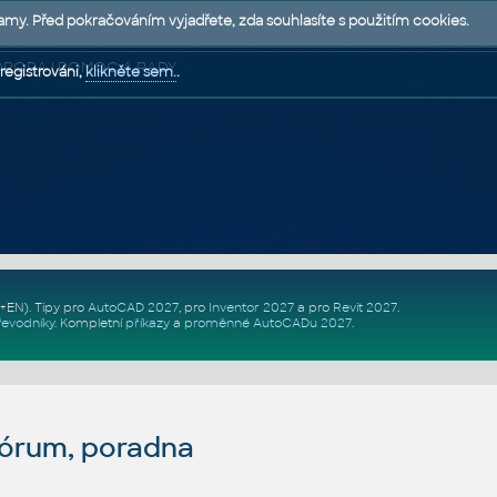
lamy. Před pokračováním vyjadřete, zda souhlasíte s použitím cookies.
 PODPORA | POMOC A RADY
registrováni,
klikněte sem.
.
Z+EN)
. Tipy pro
AutoCAD 2027
, pro
Inventor 2027
a pro
Revit 2027
.
řevodníky
.
Kompletní
příkazy
a
proměnné AutoCADu 2027
.
fórum, poradna