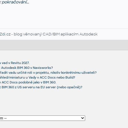
z
pokračování...
Zdi.cz
- blog věnovaný CAD/BIM aplikacím Autodesk
 vad v Revitu 2027.
z Autodesk BIM 360 v Navisworks?
adit vadu určité roli v projektu, nikoliv konkrétnímu uživateli?
náhled/miniaturu u Vady v ACC Docs nebo Build?
v ACC Docs podobně jako v BIM 360.
t BIM 360 z US serveru na EU server (nebo opačně)?