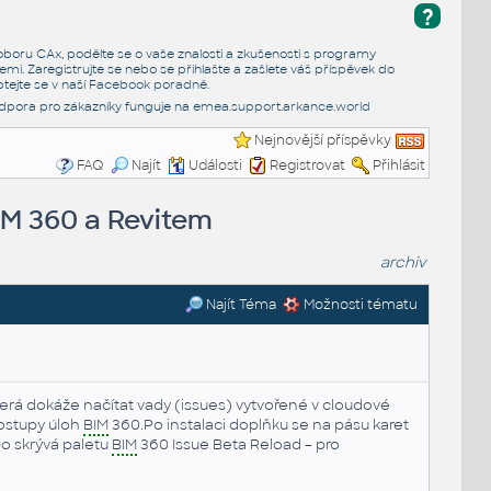
?
e oboru CAx, podělte se o vaše znalosti a zkušenosti s programy
emi. Zaregistrujte se nebo se přihlašte a zašlete váš příspěvek do
tejte se v naší
Facebook poradně
.
dpora pro zákazníky funguje na
emea.support.arkance.world
Nejnovější příspěvky
FAQ
Najít
Události
Registrovat
Přihlásit
IM 360 a Revitem
archiv
Najít Téma
Možnosti tématu
která dokáže načítat vady (issues) vytvořené v cloudové
postupy úloh
BIM
360.Po instalaci doplňku se na pásu karet
bo skrývá paletu
BIM
360 Issue Beta Reload – pro