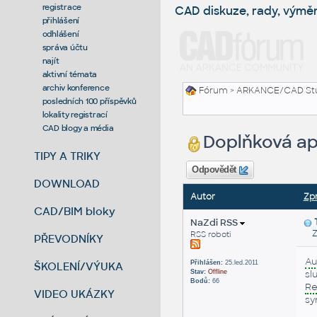
registrace
CAD diskuze, rady, výmě
přihlášení
odhlášení
správa účtu
najít
aktivní témata
archiv konference
Fórum
>
ARKANCE/CAD St
posledních 100 příspěvků
lokality registrací
CAD blogy a média
Doplňková apl
TIPY A TRIKY
Odpovědět
DOWNLOAD
Autor
Zp
CAD/BIM bloky
NaZdi RSS
Zas
RSS roboti
PŘEVODNÍKY
Au
Přihlášen:
25.led.2011
ŠKOLENÍ/VÝUKA
Stav:
Offline
sl
Bodů:
66
Re
VIDEO UKÁZKY
sy