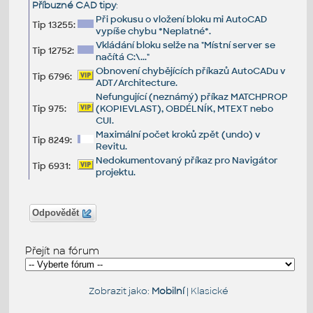
Příbuzné CAD tipy
:
Při pokusu o vložení bloku mi AutoCAD
Tip 13255:
vypíše chybu *Neplatné*.
Vkládání bloku selže na "Místní server se
Tip 12752:
načítá C:\..."
Obnovení chybějících příkazů AutoCADu v
Tip 6796:
ADT/Architecture.
Nefungující (neznámý) příkaz MATCHPROP
Tip 975:
(KOPIEVLAST), OBDÉLNÍK, MTEXT nebo
CUI.
Maximální počet kroků zpět (undo) v
Tip 8249:
Revitu.
Nedokumentovaný příkaz pro Navigátor
Tip 6931:
projektu.
Odpovědět
Přejít na fórum
Zobrazit jako:
Mobilní
|
Klasické