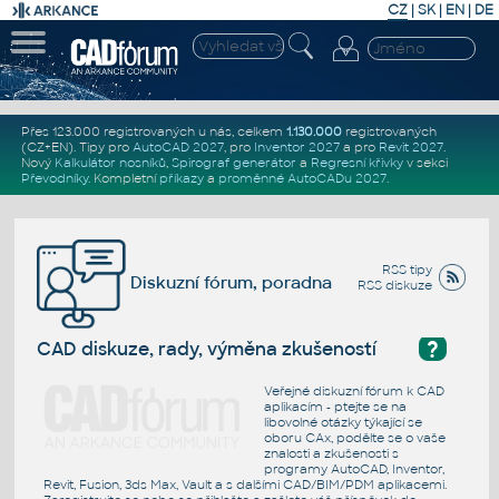
CZ
|
SK
|
EN
|
DE
Přes 123.000 registrovaných u nás, celkem
1.130.000
registrovaných
(CZ+EN)
. Tipy pro
AutoCAD 2027
, pro
Inventor 2027
a pro
Revit 2027
.
Nový
Kalkulátor nosníků
,
Spirograf generátor
a
Regresní křivky
v sekci
Převodníky
.
Kompletní
příkazy
a
proměnné AutoCADu 2027
.
RSS tipy
Diskuzní fórum, poradna
RSS diskuze
?
CAD diskuze, rady, výměna zkušeností
Veřejné diskuzní fórum k CAD
aplikacím - ptejte se na
libovolné otázky týkající se
oboru CAx, podělte se o vaše
znalosti a zkušenosti s
programy AutoCAD, Inventor,
Revit, Fusion, 3ds Max, Vault a s dalšími CAD/BIM/PDM aplikacemi.