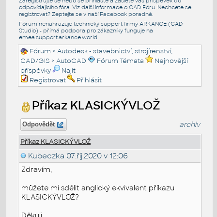
Zaregistrujte se nebo se přihlašte a zašlete váš příspěvek do
odpovídajícího fóra. Viz další informace o
CAD Fóru
. Nechcete se
registrovat? Zeptejte se v naší
Facebook poradně
.
Fórum nenahrazuje technický support firmy ARKANCE (CAD
Studio) - přímá podpora pro zákazníky funguje na
emea.support.arkance.world
Fórum
>
Autodesk - stavebnictví, strojírenství,
CAD/GIS
>
AutoCAD
Fórum Témata
Nejnovější
příspěvky
Najít
Registrovat
Přihlásit
Příkaz KLASICKÝVLOŽ
archiv
Odpovědět
Příkaz KLASICKÝVLOŽ
Kubeczka
07.říj.2020 v 12:06
Zdravím,
můžete mi sdělit anglický ekvivalent příkazu
KLASICKÝVLOŽ?
Děkuji