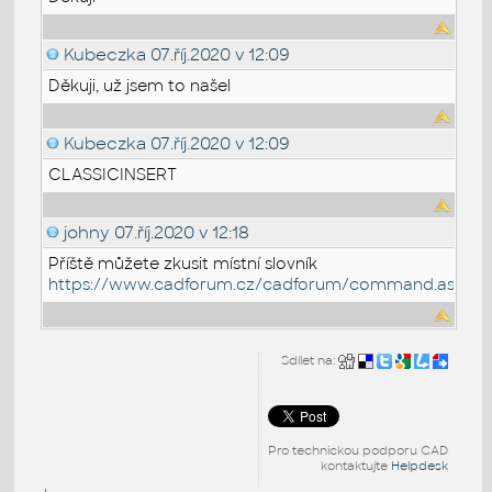
Kubeczka
07.říj.2020 v 12:09
Děkuji, už jsem to našel
Kubeczka
07.říj.2020 v 12:09
CLASSICINSERT
johny
07.říj.2020 v 12:18
Příště můžete zkusit místní slovník
https://www.cadforum.cz/cadforum/command.asp
Sdílet na:
Pro technickou podporu CAD
kontaktujte
Helpdesk