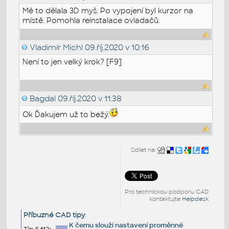
Mě to dělala 3D myš. Po vypojení byl kurzor na
místě. Pomohla reinstalace ovladačů.
Vladimír Michl
09.říj.2020 v 10:16
Není to jen velký krok? [F9]
Bagdal
09.říj.2020 v 11:38
Ok Ďakujem už to bežý.
Sdílet na:
Pro technickou podporu CAD
kontaktujte
Helpdesk
Příbuzné CAD tipy
:
K čemu slouží nastavení proměnné