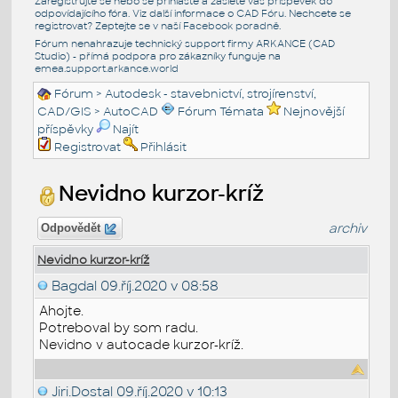
Zaregistrujte se nebo se přihlašte a zašlete váš příspěvek do
odpovídajícího fóra. Viz další informace o
CAD Fóru
. Nechcete se
registrovat? Zeptejte se v naší
Facebook poradně
.
Fórum nenahrazuje technický support firmy ARKANCE (CAD
Studio) - přímá podpora pro zákazníky funguje na
emea.support.arkance.world
Fórum
>
Autodesk - stavebnictví, strojírenství,
CAD/GIS
>
AutoCAD
Fórum Témata
Nejnovější
příspěvky
Najít
Registrovat
Přihlásit
Nevidno kurzor-kríž
archiv
Odpovědět
Nevidno kurzor-kríž
Bagdal
09.říj.2020 v 08:58
Ahojte.
Potreboval by som radu.
Nevidno v autocade kurzor-kríž.
Jiri.Dostal
09.říj.2020 v 10:13