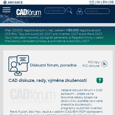
CZ
|
SK
|
EN
|
DE
Přes 123.000 registrovaných u nás, celkem
1.130.000
registrovaných
(CZ+EN)
. Tipy pro
AutoCAD 2027
, pro
Inventor 2027
a pro
Revit 2027
.
Nový
Kalkulátor nosníků
,
Spirograf generátor
a
Regresní křivky
v sekci
Převodníky
.
Kompletní
příkazy
a
proměnné AutoCADu 2027
.
RSS tipy
Diskuzní fórum, poradna
RSS diskuze
?
CAD diskuze, rady, výměna zkušeností
Veřejné diskuzní fórum k CAD
aplikacím - ptejte se na
libovolné otázky týkající se
oboru CAx, podělte se o vaše
znalosti a zkušenosti s
programy AutoCAD, Inventor,
Revit, Fusion, 3ds Max, Vault a s dalšími CAD/BIM/PDM aplikacemi.