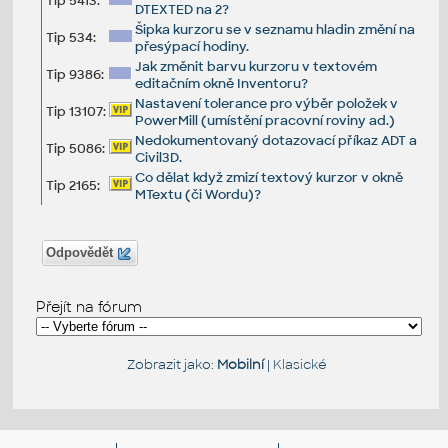
Tip 5413:
DTEXTED na 2?
Šipka kurzoru se v seznamu hladin změní na
Tip 534:
přesýpací hodiny.
Jak změnit barvu kurzoru v textovém
Tip 9386:
editačním okně Inventoru?
Nastavení tolerance pro výběr položek v
Tip 13107:
PowerMill (umístění pracovní roviny ad.)
Nedokumentovaný dotazovací příkaz ADT a
Tip 5086:
Civil3D.
Co dělat když zmizí textový kurzor v okně
Tip 2165:
MTextu (či Wordu)?
Odpovědět
Přejít na fórum
Zobrazit jako:
Mobilní
|
Klasické